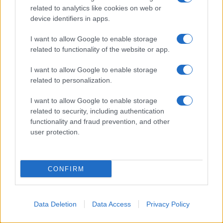
related to analytics like cookies on web or
device identifiers in apps.
I want to allow Google to enable storage
related to functionality of the website or app.
I want to allow Google to enable storage
related to personalization.
I want to allow Google to enable storage
related to security, including authentication
functionality and fraud prevention, and other
user protection.
CONFIRM
Data Deletion
Data Access
Privacy Policy