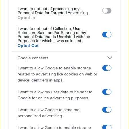
use your data for below specified purposes in below Google
I want to opt-out of processing my
consent section.
Personal Data for Targeted Advertising.
Opted In
I want to opt-out of Collection, Use,
Retention, Sale, and/or Sharing of my
Personal Data that Is Unrelated with the
Purposes for which it was collected.
Opted Out
Google consents
I want to allow Google to enable storage
related to advertising like cookies on web or
device identifiers in apps.
I want to allow my user data to be sent to
IL LIBRO DEL MESE
Google for online advertising purposes.
I want to allow Google to send me
personalized advertising.
I want to allow Google to enable storage