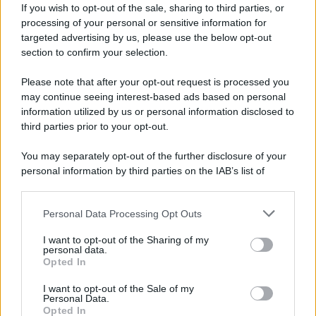
If you wish to opt-out of the sale, sharing to third parties, or
processing of your personal or sensitive information for
targeted advertising by us, please use the below opt-out
#
EXODUS
section to confirm your selection.
Please note that after your opt-out request is processed you
di Michelangelo Severgnini
may continue seeing interest-based ads based on personal
information utilized by us or personal information disclosed to
third parties prior to your opt-out.
You may separately opt-out of the further disclosure of your
La Trilogia del Rimosso di Michelangelo
personal information by third parties on the IAB’s list of
Severgnini, prodotta da l'AntiDiplomatico,
downstream participants.
interamente in chiaro
Personal Data Processing Opt Outs
This information may also be disclosed by us to third parties
24 Luglio 2026 15:49
on the IAB’s List of Downstream Participants that may further
I want to opt-out of the Sharing of my
disclose it to other third parties.
personal data.
Opted In
Please note that this website/app uses one or more Google
#
GENERAZIONE
ANTIDIPLOMATICA
services and may gather and store information including but
I want to opt-out of the Sale of my
Personal Data.
not limited to your visit or usage behaviour. You may click to
Opted In
grant or deny consent to Google and its third-party tags to