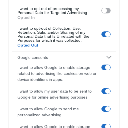
EUROPA
use your data for below specified purposes in below Google
I want to opt-out of processing my
Quando il figlio di Netanyahu incitava
consent section.
Personal Data for Targeted Advertising.
"l'occupazione musulmana" di Ceuta e Melilla
Opted In
8526
I want to opt-out of Collection, Use,
Retention, Sale, and/or Sharing of my
AMERICA LATINA
Personal Data that Is Unrelated with the
Purposes for which it was collected.
Dalla Convertibilità al "grillete fiscal": l'Argentina si
Opted Out
consegna ai mercati (ancora una volta)
7851
Google consents
EUROPA
I want to allow Google to enable storage
Mosca: le esercitazioni nucleari di Germania e
related to advertising like cookies on web or
Francia sono il preludio a una guerra contro la
device identifiers in apps.
Russia
7383
I want to allow my user data to be sent to
Google for online advertising purposes.
EUROPA
Petro accusa Netanyahu di essere responsabile
I want to allow Google to send me
"dell'invasione civile di Ceuta da parte dei
personalized advertising.
marocchini"
7059
I want to allow Google to enable storage