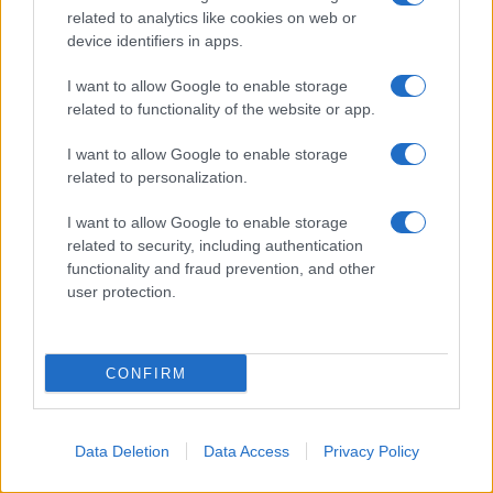
related to analytics like cookies on web or
device identifiers in apps.
I want to allow Google to enable storage
WORLD AFFAIRS
related to functionality of the website or app.
NORD-AMERICA
I want to allow Google to enable storage
Iran-USA, scoppia il caso dei dati manipolati: il
related to personalization.
nuovo metodo del Pentagono per minimizzare le
perdite
I want to allow Google to enable storage
related to security, including authentication
NORD-AMERICA
functionality and fraud prevention, and other
"Scorte al limite": il retroscena CNN sulla difesa USA
user protection.
nel conflitto iraniano
ASIA
Yemen, blocco Bab el-Mandab: Le superpetroliere
CONFIRM
saudite costrette a circumnavigare l'Africa
ASIA
Data Deletion
Data Access
Privacy Policy
l'Iran era pronto a bombardare l'Ucraina, cos'ha
fermato l'attacco