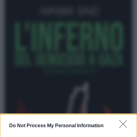
Do Not Process My Personal Information