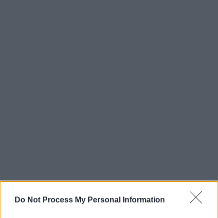
Do Not Process My Personal Information