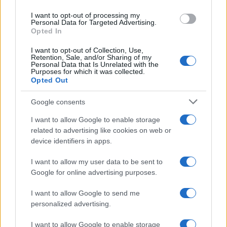
use your data for below specified purposes in below Google
I want to opt-out of processing my
consent section.
#
RETHINK.POWER
Personal Data for Targeted Advertising.
Opted In
I want to opt-out of Collection, Use,
di Alessandro Bartoloni
Retention, Sale, and/or Sharing of my
Personal Data that Is Unrelated with the
Purposes for which it was collected.
Opted Out
Google consents
Come finirebbe una guerra tra UE e
Russia? Tre scenari per il 2030 (e le
I want to allow Google to enable storage
alternative alla linea dura)
related to advertising like cookies on web or
device identifiers in apps.
20 Luglio 2026 10:00
I want to allow my user data to be sent to
Google for online advertising purposes.
#
EDITORIALI
I want to allow Google to send me
personalized advertising.
I want to allow Google to enable storage