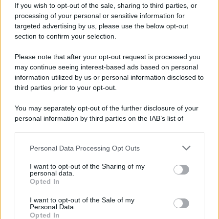
If you wish to opt-out of the sale, sharing to third parties, or
processing of your personal or sensitive information for
targeted advertising by us, please use the below opt-out
section to confirm your selection.
Please note that after your opt-out request is processed you
may continue seeing interest-based ads based on personal
#
GEOGRAFIE
DEL
POTERE
information utilized by us or personal information disclosed to
third parties prior to your opt-out.
di Fabio Massimo Paernti
You may separately opt-out of the further disclosure of your
personal information by third parties on the IAB’s list of
downstream participants.
Personal Data Processing Opt Outs
This information may also be disclosed by us to third parties
on the IAB’s List of Downstream Participants that may further
I want to opt-out of the Sharing of my
disclose it to other third parties.
"Mentre noi giochiamo con i chatbot, la
personal data.
Cina si è presa il futuro dell'IA" (VIDEO)
Opted In
Please note that this website/app uses one or more Google
24 Giugno 2026 08:00
services and may gather and store information including but
I want to opt-out of the Sale of my
Personal Data.
not limited to your visit or usage behaviour. You may click to
Opted In
grant or deny consent to Google and its third-party tags to