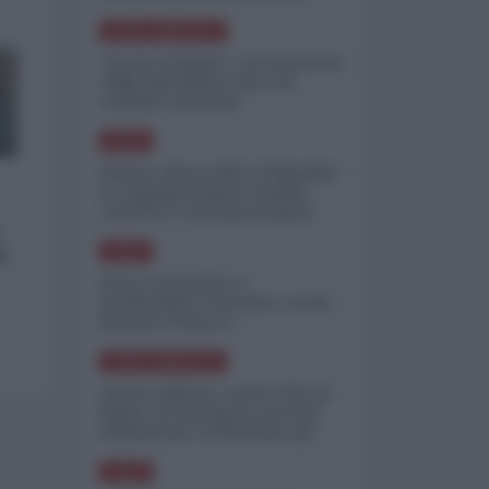
minimizzare le perdite
NORD-AMERICA
"Scorte al limite": il retroscena
CNN sulla difesa USA nel
conflitto iraniano
ASIA
Yemen, blocco Bab el-Mandab:
Le superpetroliere saudite
costrette a circumnavigare
l'Africa
a
ASIA
l'Iran era pronto a
bombardare l'Ucraina, cos'ha
fermato l'attacco
NORD-AMERICA
Guerra all'Iran, scorte USA al
limite: il Pentagono investe
miliardi per ricostituire gli
arsenali
ASIA