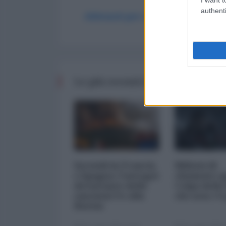
authenti
Abbonati per commentare
Le più recenti da I media alla 
Incendi in Francia
Milioni di
e Spagna: l'autogol
chiamate s
devastante delle
Colpa dello
sanzioni Ue alla
che non c’è
Russia