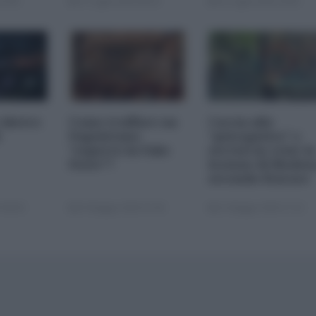
16:00
27 Luglio 2026 08:30
15 Luglio 2026 18:00
dietro
Come truffare un
Caccia allo
Napoletano
“psicopatico” e
“esperto in Fake
servizi in crisi: la
News”?
lezione di Moden
secondo Starace
 08:00
25 Maggio 2026 07:00
21 Maggio 2026 17:22