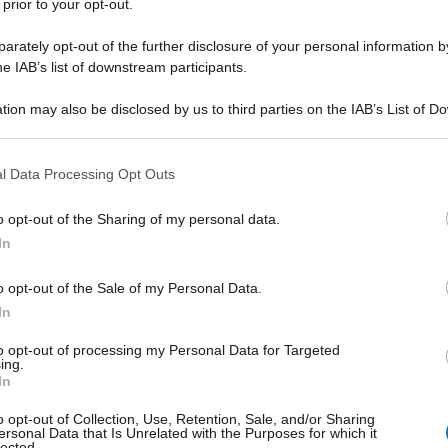
to come salvifico (nonostante
registri
, a breve
 prior to your opt-out.
i avversi superiore a quello di altri vaccini, per non
rately opt-out of the further disclosure of your personal information by
ungo termine) e consolidare uno strapotere
he IAB’s list of downstream participants.
 una sottostima dei contagi e poi con fantomatici
tion may also be disclosed by us to third parties on the IAB’s List of 
rmesso di trionfare alle elezioni regionali.
 that may further disclose it to other third parties.
 that this website/app uses one or more Google services and may gath
denuncia del marasma di “esperti” nominati dal
l Data Processing Opt Outs
including but not limited to your visit or usage behaviour. You may click 
tto contrario in questa sciagurata gestione
 to Google and its third-party tags to use your data for below specifi
o opt-out of the Sharing of my personal data.
chiesta di una sola comunicazione medico-scientifica.
ogle consent section.
In
ci l’invio al Governo di “preoccupazioni
 verosimilmente, dai suoi “esperti”.
o opt-out of the Sale of my Personal Data.
In
to opt-out of processing my Personal Data for Targeted
ATTENZIONE!
ing.
In
r reagire alla dittatura degli algoritmi.
o opt-out of Collection, Use, Retention, Sale, and/or Sharing
iDiplomatico lede un tuo diritto fondamentale.
ersonal Data that Is Unrelated with the Purposes for which it
lected.