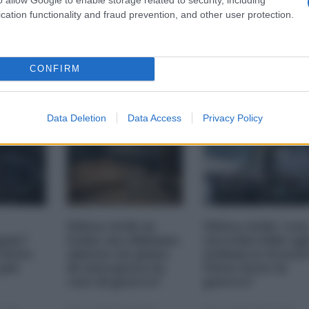
cation functionality and fraud prevention, and other user protection.
CONFIRM
guerra
Data Deletion
Data Access
Privacy Policy
Difesa civile in
Difesa civile: cos
pam?
Italia: ma abbiamo
succederebbe agl
 Stato
almeno un piano
italiani se il nost
 più
di emergenza in
Paese fosse in
caso di guerra?
guerra?