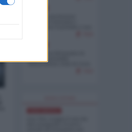
EUROPA
Mosca: le esercitazioni
nucleari di Germania e
Francia sono il preludio a una
guerra contro la Russia
7543
EUROPA
Petro accusa Netanyahu di
essere responsabile
"dell'invasione civile di Ceuta
da parte dei marocchini"
7152
a
WORLD AFFAIRS
i
ro
NORD-AMERICA
Iran-USA, scoppia il caso dei
dati manipolati: il nuovo
metodo del Pentagono per