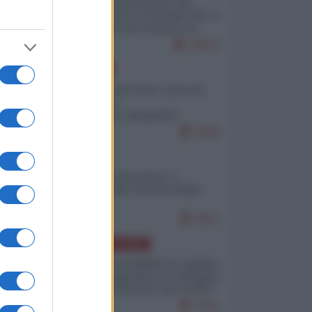
La mappa di Eurostat che
smonta tutte le storielle che vi
raccontano sul turismo di
massa
10515
EUROPA
Invasione di Ceuta: cosa sta
accadendo
nell'enclave spagnola?
9299
ITALIA
Il turismo di massa e i
"risvegli" del Corriere della
sera
9221
AMERICA LATINA
Dalla Convertibilità al "grillete
fiscal": l'Argentina si consegna
ai mercati (ancora una volta)
7941