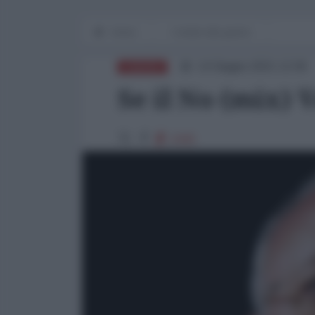
Home
I media alla guerra
14 Giugno 2021 12:00
EUROPA
Se il No (mix) V
2435