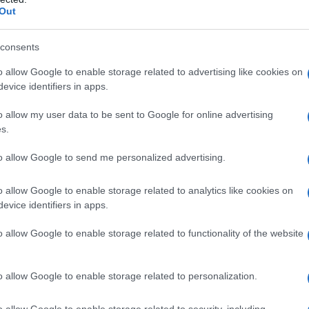
a vera informazione pluralista.
Out
a alla nostra Lunga Marcia.
consents
o allow Google to enable storage related to advertising like cookies on
Abbonati!
evice identifiers in apps.
o allow my user data to be sent to Google for online advertising
s.
pure effettua una donazione
to allow Google to send me personalized advertising.
a 5€
Dona 15€
Scegli importo
o allow Google to enable storage related to analytics like cookies on
evice identifiers in apps.
o allow Google to enable storage related to functionality of the website
o allow Google to enable storage related to personalization.
o allow Google to enable storage related to security, including