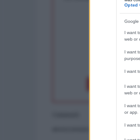
Rivendica un
Opted 
Partecip
Google 
I want t
web or d
I want t
purpose
op
I want 
Dona 1€
Don
I want t
web or d
I want t
or app.
Commenti
I want t
ancora nessun commento
I want t