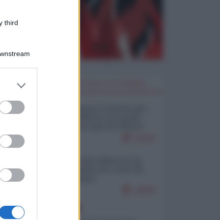
 third
Downstream
er and store
I PIÙ LETTI DELLA SETTIMANA
to grant or
ed purposes
Restare umani: la forma più
alta di ribellione al mondo
distopico di oggi (di Alberto
Bradanini)
22283
Ceuta: perché il Marocco fa
con noi quello che vuole (di
Alberto Negri)
12699
EUROPA