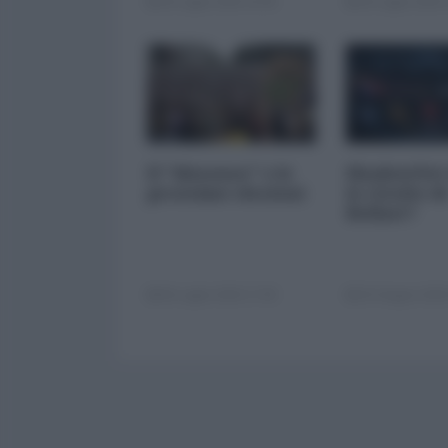
28 Luglio 2026 16:00
28 Luglio 2026 
Il "dissenso" e le
ShadowNet 
prossime elezioni
le rivolte di
Belfast?
09 Luglio 2026 17:00
29 Giugno 2026