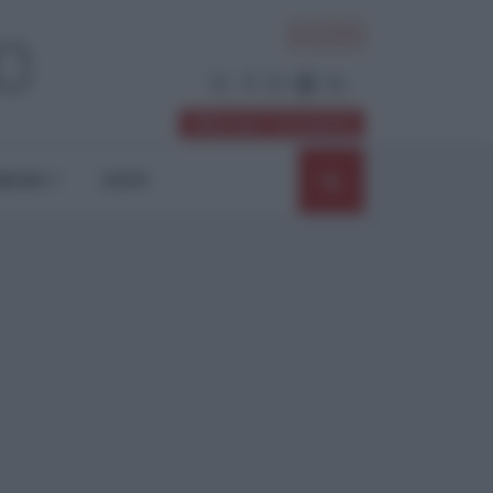
ACCEDI
Abbonati / Sostienici
NIONI
SHOP