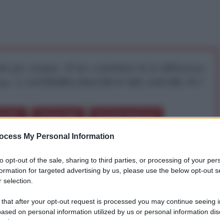
iti per sempre. Il tuo contributo fa la differenza:
mazione. L'ANTIDIPLOMATICO SEI ANCHE TU!
a 5€
Dona 15€
Scegli importo
ocess My Personal Information
Johnson a nessuno, neanche agli over 60. Lo ha
to opt-out of the sale, sharing to third parties, or processing of your per
 ministero della Salute, il governatore della
formation for targeted advertising by us, please use the below opt-out s
 selection.
 that after your opt-out request is processed you may continue seeing i
nere dal governo solo vaccino Pfizer (più
ased on personal information utilized by us or personal information dis