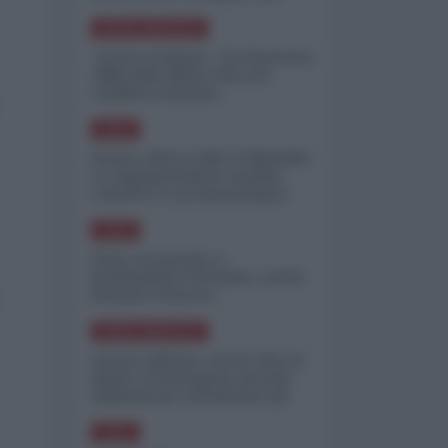
minimizzare le perdite
NORD-AMERICA
"Scorte al limite": il retroscena
CNN sulla difesa USA nel
conflitto iraniano
ASIA
Yemen, blocco Bab el-Mandab:
Le superpetroliere saudite
costrette a circumnavigare
l'Africa
ASIA
l'Iran era pronto a
bombardare l'Ucraina, cos'ha
fermato l'attacco
NORD-AMERICA
Guerra all'Iran, scorte USA al
limite: il Pentagono investe
miliardi per ricostituire gli
arsenali
ASIA