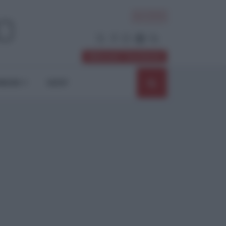
ACCEDI
Abbonati / Sostienici
NIONI
SHOP