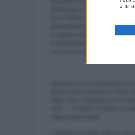
alternativi, la Germania è minacc
authenti
declassata a "Paese del terzo mo
Boris Palmer, teme che
"la Germa
deindustrializzazione"
, come ha 
su questo tema si stanno sempre
recentemente anche in quelli tradi
con una retorica severa senza prec
Dal punto di vista del governo 
essere tutte imputate a "Putin" 
della Cina): "Ha attaccato l'Ucra
civili". ... Perché? "Perché è un d
odia la democrazia".
L'attribuzione della colpa è stata