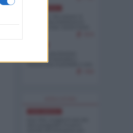
NORD-AMERICA
Il "mistero" dei numeri: il
governo Usa minimizza le
vittime in Iran, mentre fonti
interne...
7679
EUROPA
Mosca: le esercitazioni
nucleari di Germania e
Francia sono il preludio a una
guerra contro la Russia
7358
WORLD AFFAIRS
NORD-AMERICA
Iran-USA, scoppia il caso dei
dati manipolati: il nuovo
metodo del Pentagono per