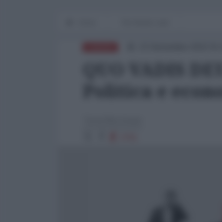
Home
The Waste Land
23 Settembre 2022 01
EUROPA
QUO VADIS DEU
Politica e eco
Tariq Marzbaan
2761