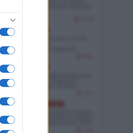
Quali sarebbero le “vittorie
ucraine” decantate dai media
italici?
10178
EUROPA
Invasione di Ceuta: cosa sta
accadendo
nell'enclave spagnola?
9210
EUROPA
Quando il figlio di Netanyahu
incitava "l'occupazione
musulmana" di Ceuta e
Melilla
8471
AMERICA LATINA
Dalla Convertibilità al "grillete
fiscal": l'Argentina si consegna
ai mercati (ancora una volta)
7790