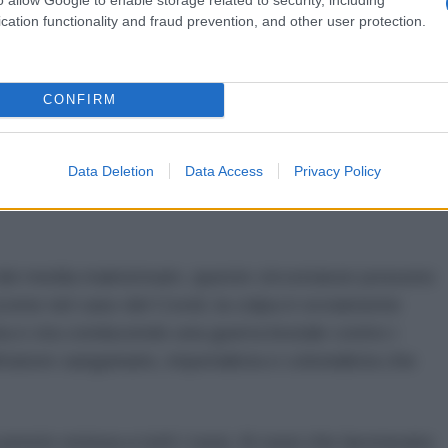
iata dalla deindustrializzazione e sta per essere
cation functionality and fraud prevention, and other user protection.
ndo". Anche il sindaco di Tubinga del Partito Verde,
nia sia davvero sull'orlo della
dichiarato
in un talk show
due settimane fa. I dibattiti
CONFIRM
 più accendendo nei media alternativi e
zionali, portando il governo a reprimere i suoi critici
edenti e, in alcuni casi, con azioni dure.
Data Deletion
Data Access
Privacy Policy
e dei media mainstream, queste circostanze possono
(come nel caso del Covid, la colpa è ovviamente
ina e sta conducendo una guerra brutale contro i
ittatore sanguinario, imperialista e colonialista che
 presto estesa a tutti i russi. Ai russi che lavoravano