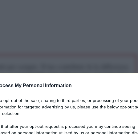
iti per sempre. Il tuo contributo fa la differenza:
mazione. L'ANTIDIPLOMATICO SEI ANCHE TU!
ocess My Personal Information
a 5€
Dona 15€
Scegli importo
to opt-out of the sale, sharing to third parties, or processing of your per
formation for targeted advertising by us, please use the below opt-out s
 selection.
 that after your opt-out request is processed you may continue seeing i
ased on personal information utilized by us or personal information dis