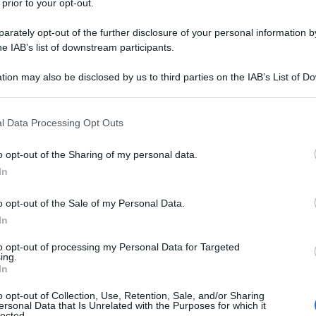
 prior to your opt-out.
rately opt-out of the further disclosure of your personal information by
erie di articoli che riguardano i vari fattori che
he IAB’s list of downstream participants.
lle cose in Germania.
tion may also be disclosed by us to third parties on the IAB’s List of 
 that may further disclose it to other third parties.
 that this website/app uses one or more Google services and may gath
l Data Processing Opt Outs
al tedesco in italiano da Nora Hoppe]
including but not limited to your visit or usage behaviour. You may click 
 to Google and its third-party tags to use your data for below specifi
o opt-out of the Sharing of my personal data.
ogle consent section.
In
o opt-out of the Sale of my Personal Data.
n è sotto il dominio dei Taleban e su di loro è stato
In
tto. Ormai non c'è più nulla su cui scervellarsi o su
 piangere.
to opt-out of processing my Personal Data for Targeted
ing.
In
o dei Taleban. Ma le circostanze sono tali che ci si
o opt-out of Collection, Use, Retention, Sale, and/or Sharing
ridere. Sì, la Germania... che, fino alla saga del
ersonal Data that Is Unrelated with the Purposes for which it
lected.