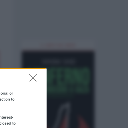
IL LIBRO DEL MESE
sonal or
ection to
nterest-
closed to