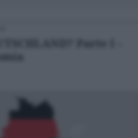
:00
TSCHLAND? Parte I –
nomia