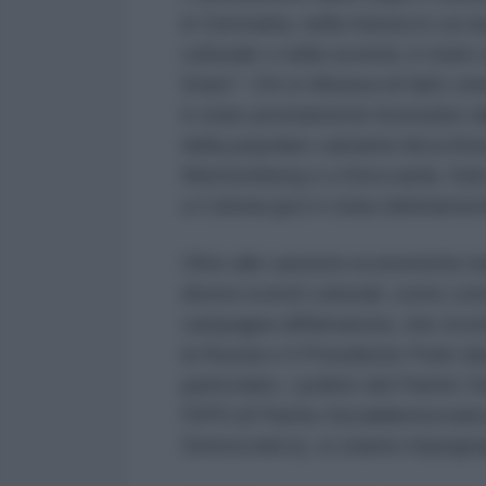
in Germania, nella misura in cui 
culturale o nella società, è stato
Stato". Chi si rifiutava di farlo v
è stato prontamente licenziato d
della popolare cantante lirica A
Württemberg e a Stoccarda. Solo 
a Colonia (poi è stata debitament
Oltre alle sanzioni economiche im
diversi eventi culturali, come con
campagna diffamatoria, che ricor
la Russia e il Presidente Putin da
particolare, i politici del Partit
l'SPD (il Partito Socialdemocratic
Democratico), si stanno impegnan