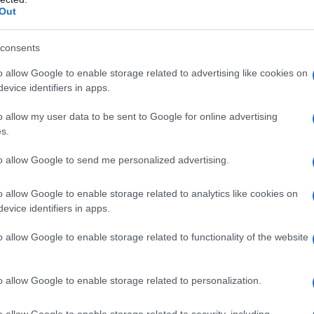
ne europeo delle esportazioni, aveva l'economia più
Out
da dell'UE, ora si trova sull'orlo di un precipizio
consents
o allow Google to enable storage related to advertising like cookies on
el resto dell'UE) è ingarbugliata e convulsa. I
evice identifiers in apps.
seguono velocemente. Non passa giorno senza una
o allow my user data to be sent to Google for online advertising
a. Uno spettro si aggira per l'Europa. Lo spettro
s.
onnicomprensiva. Una Paura di tutto e di niente...
aura. Da un lato, viene alimentata dalla politica e dai
to allow Google to send me personalized advertising.
 vengono deviate, soppresse e represse da gran parte
o allow Google to enable storage related to analytics like cookies on
capri espiatori. (Seguirà un approfondimento su
evice identifiers in apps.
o allow Google to enable storage related to functionality of the website
conomia e finanza, giornalisti svegli e cittadini
uotidianamente su ciò che accade in Germania e nei
o allow Google to enable storage related to personalization.
 loro scoperte e preoccupazioni per lo più su media
o allow Google to enable storage related to security, including