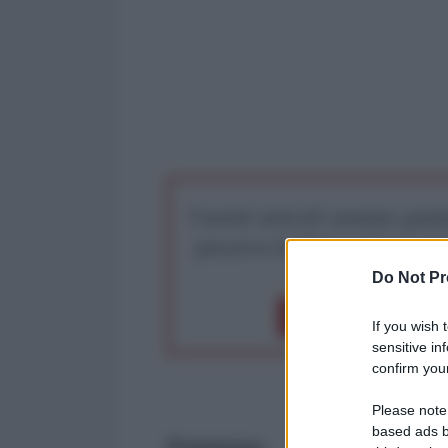
I nostri articoli saranno gratu
preserva la libera infor
Do Not Pr
Dona 1€
Don
If you wish 
sensitive in
confirm your
Please note
based ads b
Premessa: