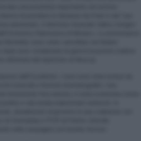
avevano una posizione importante nel settore
 chiesto di prendere le distanze da Putin e dal "suo
eniva sanzionato. Il direttore musicale Valery Gergiev
all'Orchestra Filarmonica di Monaco. Le performance
nna Netrebko sono state cancellate nel Baden-
dopo aver condannato la guerra ha potuto esibirsi
e eliminata dal repertorio di Mosca).
poste dall'Occidente, i russi sono stati esclusi da
certi musicali e festival cinematografici. Una
da fortemente l'era nazista, è stata scatenata contro
i politici e dai media mainstream tedeschi. In
o Verde, attualmente al governo in una coalizione con
o di Germania) e l'FDP (il Partito Liberale
do nella campagna con insolito fervore.