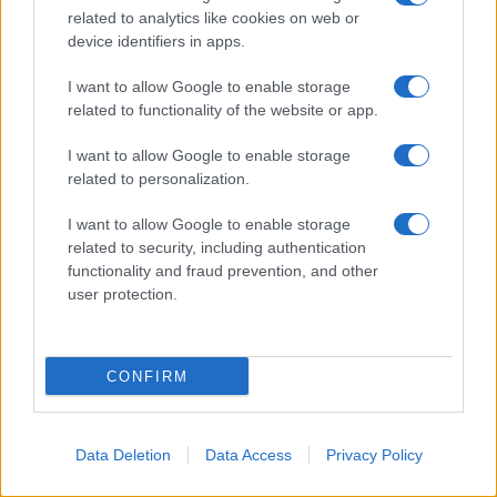
Chris Hedges - Don Corleone Trump
related to analytics like cookies on web or
7248
device identifiers in apps.
I want to allow Google to enable storage
related to functionality of the website or app.
WORLD AFFAIRS
I want to allow Google to enable storage
related to personalization.
NORD-AMERICA
Iran-USA, scoppia il caso dei dati manipolati: il
I want to allow Google to enable storage
nuovo metodo del Pentagono per minimizzare le
related to security, including authentication
perdite
functionality and fraud prevention, and other
user protection.
NORD-AMERICA
"Scorte al limite": il retroscena CNN sulla difesa USA
nel conflitto iraniano
CONFIRM
ASIA
Yemen, blocco Bab el-Mandab: Le superpetroliere
saudite costrette a circumnavigare l'Africa
Data Deletion
Data Access
Privacy Policy
ASIA