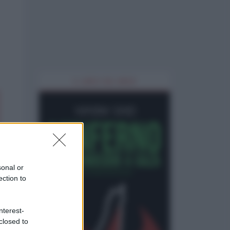
IL LIBRO DEL MESE
sonal or
ection to
nterest-
closed to