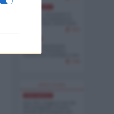
NORD-AMERICA
Il "mistero" dei numeri: il
governo Usa minimizza le
vittime in Iran, mentre fonti
interne...
7673
EUROPA
Mosca: le esercitazioni
nucleari di Germania e
Francia sono il preludio a una
guerra contro la Russia
7343
WORLD AFFAIRS
NORD-AMERICA
Iran-USA, scoppia il caso dei
dati manipolati: il nuovo
metodo del Pentagono per