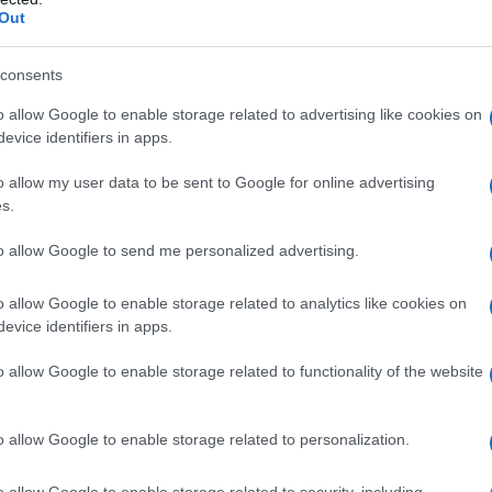
mba”
.
Out
ati abrogati i seguenti importantissimi trattati sul
consents
tutto relativi al quadrante europeo):
o allow Google to enable storage related to advertising like cookies on
evice identifiers in apps.
nge Nuclear Forces Treaty) – ha perso efficacia nel
o allow my user data to be sent to Google for online advertising
 dal trattato (firmato nel 1987) che vietava i missili
s.
medio raggio. Gli USA si sono ritirati nell'agosto 2019
to allow Google to send me personalized advertising.
russe, seguiti a ruota dalla Russia.
o allow Google to enable storage related to analytics like cookies on
erti) – ha perso efficacia nel 2020-2021: Permetteva
evice identifiers in apps.
one sui territori dei paesi firmatari e aumentare così
o allow Google to enable storage related to functionality of the website
ttato sono stati gli Stati Uniti a ritirarsi nel 2020,
o allow Google to enable storage related to personalization.
Convenzionali in Europa (CFE) - Sospeso/ha perso
o allow Google to enable storage related to security, including