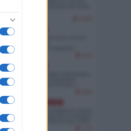
Quali sarebbero le “vittorie
ucraine” decantate dai media
italici?
10100
EUROPA
Invasione di Ceuta: cosa sta
accadendo
nell'enclave spagnola?
9210
EUROPA
Quando il figlio di Netanyahu
incitava "l'occupazione
musulmana" di Ceuta e
Melilla
8455
AMERICA LATINA
Dalla Convertibilità al "grillete
fiscal": l'Argentina si consegna
ai mercati (ancora una volta)
7773