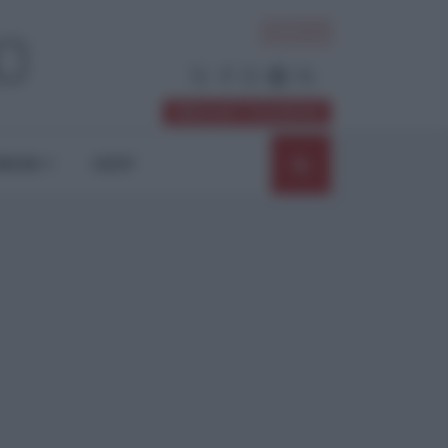
ACCEDI
Abbonati / Sostienici
NIONI
SHOP