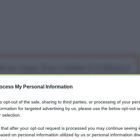
iti per sempre. Il tuo contributo fa la differenza:
mazione. L'ANTIDIPLOMATICO SEI ANCHE TU!
ocess My Personal Information
a 5€
Dona 15€
Scegli importo
to opt-out of the sale, sharing to third parties, or processing of your per
formation for targeted advertising by us, please use the below opt-out s
 selection.
 that after your opt-out request is processed you may continue seeing i
ased on personal information utilized by us or personal information dis
plomatico