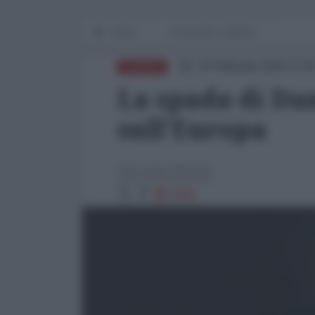
Home
Economia e dintorni
20 Febbraio 2026 12:0
EUROPA
La spada di Da
sull'Europa
Giuseppe Masala
8588