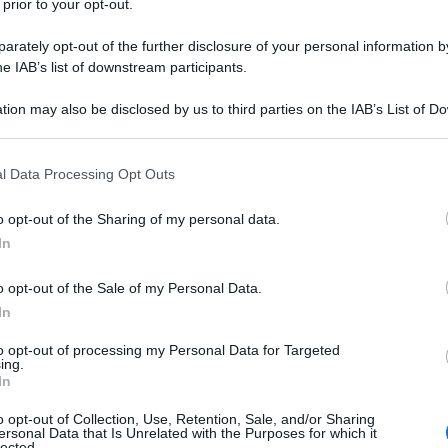
 prior to your opt-out.
rately opt-out of the further disclosure of your personal information by
«La deterrenza è l'arte di creare
he IAB’s list of downstream participants.
nell'animo dell'eventuale
tion may also be disclosed by us to third parties on the IAB’s List of 
 that may further disclose it to other third parties.
nemico il terrore di attaccare»
 that this website/app uses one or more Google services and may gath
l Data Processing Opt Outs
including but not limited to your visit or usage behaviour. You may click 
 to Google and its third-party tags to use your data for below specifi
Il Dottor Stranamore
o opt-out of the Sharing of my personal data.
ogle consent section.
In
sa – quasi sotto silenzio – un’epoca. Quella del
o opt-out of the Sale of my Personal Data.
anche convenzionali) tra le grandi potenze.
In
potenze non sono mai stati uno strumento perfetto
 cosiddetta “corsa al riarmo” ma non si può negare
to opt-out of processing my Personal Data for Targeted
ing.
a efficacia nel garantire al mondo di non finire in
In
amenti così come descritto dal quel film geniale di
o opt-out of Collection, Use, Retention, Sale, and/or Sharing
tor Stranamore, ovvero: come imparai a non
ersonal Data that Is Unrelated with the Purposes for which it
lected.