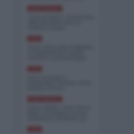
minimizzare le perdite
NORD-AMERICA
"Scorte al limite": il retroscena
CNN sulla difesa USA nel
conflitto iraniano
ASIA
Yemen, blocco Bab el-Mandab:
Le superpetroliere saudite
costrette a circumnavigare
l'Africa
ASIA
l'Iran era pronto a
bombardare l'Ucraina, cos'ha
fermato l'attacco
NORD-AMERICA
Guerra all'Iran, scorte USA al
limite: il Pentagono investe
miliardi per ricostituire gli
arsenali
ASIA