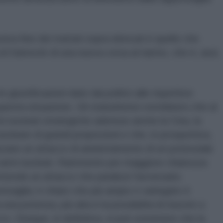
essiva fine dei trattati sopra elencati è quello che
di Damocle di una nuova corsa al riarmo, che è, anzi,
 giustificazioni date dai politici alle rispettive
questa situazione. Gli statunitensi vorrebbero che al
mi nucleari strategiche aderisse anche la Cina, la
ucleare di grandi proporzioni e che, in prospettiva,
izzare un attacco di annientamento di un potenziale
 armi nucleari. Rammento per maggiore chiarezza
ntende un attacco che paralizzi l'avversario
esaglia; è chiaro che più ampio e variegato è
 una potenza, più alta è la possibilità di riuscire a
co. Dunque, in definitiva, si può sostenere che la