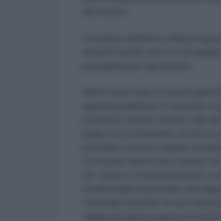
del nemico.
Il risultato definitivo della progr
ormai il mondo vive con la spada 
probabilmente già iniziata.
Molte sono state in questi giorni le
opinioni pubbliche in relazione a 
prossimo trattato relativo alle ar
quale sta costituendo una forza n
potrebbe essere in grado di real
avversario anche esso armato di
per attacco di annientamento si i
rendendogli impossibile una rappr
l'arsenale nucleare di cui è dotata
realizzare questo genere di attac