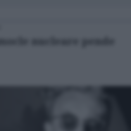
0
mocle nucleare pende