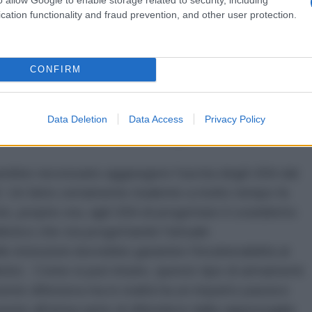
tato è stata la Russia a completare ufficialmente il
cation functionality and fraud prevention, and other user protection.
gnando la fine definitiva di un accordo fondamentale
i convenzionali in Europa.
CONFIRM
ms Reduction Treaty) - Scaduto (Febbraio 2026):
masto a limitare le testate nucleari strategiche tra
e il 5 febbraio 2026 e non è stato rinnovato. Prima
Data Deletion
Data Access
Privacy Policy
va sospeso la partecipazione già nel febbraio 2023.
rebbe necessario aggiungere l'uscita degli USA dal
 Un fatto certamente risalente a molto tempo fa
 proprio ora, agli USA di progettare il cosiddetto
istico che sta progettando l'attuale
 intenzioni dovrebbe garantire l'invulnerabilità al
listici. Come si può intuire, questo tipo di armamenti
nte difensiva ma in realtà ha un impatto passivo
ente all'attaccante di difendersi dalla rappresaglia