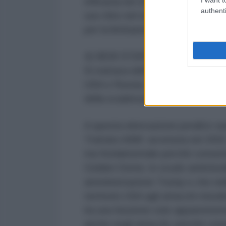
efficacia nel 2023: Da questo trat
authenti
suo ritiro nel novembre 2023, se
per la limitazione degli armament
4) NEW START (New Strategic Ar
Si trattava dell'ultimo trattato ri
USA e Russia. Scaduto formalment
della scadenza, la Russia ne ave
A questa elencazione peraltro sa
Trattato ABM avvenuta nel 2002.
ma fondamentale perchè consente,
Golden Dome, lo scudo antimissil
amministrazione Trump e che nelle
territorio USA agli attacchi missi
ha una funzione solo apparenteme
anche negli attacchi, perché cons