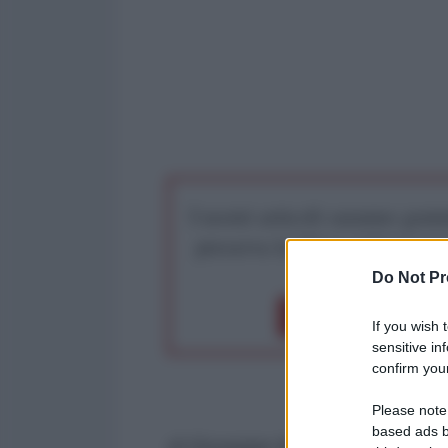
I nostri articoli saranno gratu
preserva la libera infor
Do Not Pr
Dona 1€
Don
If you wish 
sensitive in
confirm your
Please note
based ads b
di Giuseppe Masala per l'AntiDi