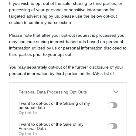
If you wish to opt-out of the sale, sharing to third parties, or
processing of your personal or sensitive information for
#
ECONOMIA
E
DINTORNI
targeted advertising by us, please use the below opt-out
section to confirm your selection.
di Giuseppe Masala
Please note that after your opt-out request is processed you
may continue seeing interest-based ads based on personal
information utilized by us or personal information disclosed to
third parties prior to your opt-out.
You may separately opt-out of the further disclosure of your
Gli Stati Uniti stanno perdendo “la Guerra
personal information by third parties on the IAB’s list of
Mondiale a pezzi”?
downstream participants.
25 Giugno 2026 10:00
Personal Data Processing Opt Outs
This information may also be disclosed by us to third parties
on the IAB’s List of Downstream Participants that may further
I want to opt-out of the Sharing of my
disclose it to other third parties.
personal data.
Opted In
#
EXODUS
Please note that this website/app uses one or more Google
services and may gather and store information including but
I want to opt-out of the Sale of my
Personal Data.
not limited to your visit or usage behaviour. You may click to
di Michelangelo Severgnini
Opted In
grant or deny consent to Google and its third-party tags to