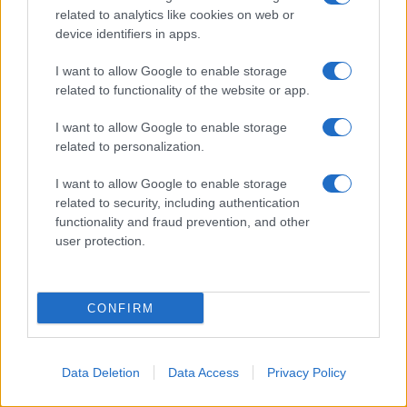
Berlino salva la privacy delle chat online –
related to analytics like cookies on web or
ma il rischio censura resta all’orizzonte
device identifiers in apps.
17 Ottobre 2025 13:00
I want to allow Google to enable storage
related to functionality of the website or app.
I want to allow Google to enable storage
#
UNA
FINESTRA
APERTA
related to personalization.
I want to allow Google to enable storage
Una finestra aperta
related to security, including authentication
functionality and fraud prevention, and other
user protection.
La governance cinese vista dai
rappresentanti italiani e la visione dello
CONFIRM
sviluppo comune sino-italiano
06 Agosto 2026 08:00
Data Deletion
Data Access
Privacy Policy