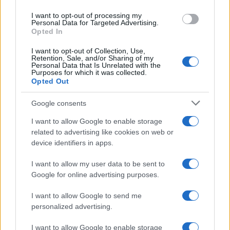
Ceuta: perché il Marocco fa con noi quello che vuole
use your data for below specified purposes in below Google
(di Alberto Negri)
I want to opt-out of processing my
consent section.
Personal Data for Targeted Advertising.
12598
Opted In
EUROPA
I want to opt-out of Collection, Use,
Retention, Sale, and/or Sharing of my
Invasione di Ceuta: cosa sta accadendo
Personal Data that Is Unrelated with the
nell'enclave spagnola?
Purposes for which it was collected.
Opted Out
9271
Google consents
EUROPA
Quando il figlio di Netanyahu incitava
I want to allow Google to enable storage
"l'occupazione musulmana" di Ceuta e Melilla
related to advertising like cookies on web or
8601
device identifiers in apps.
AMERICA LATINA
I want to allow my user data to be sent to
Dalla Convertibilità al "grillete fiscal": l'Argentina si
Google for online advertising purposes.
consegna ai mercati (ancora una volta)
7889
I want to allow Google to send me
personalized advertising.
EUROPA
Mosca: le esercitazioni nucleari di Germania e
I want to allow Google to enable storage