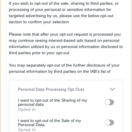
If you wish to opt-out of the sale, sharing to third parties, or
processing of your personal or sensitive information for
targeted advertising by us, please use the below opt-out
section to confirm your selection.
Please note that after your opt-out request is processed you
may continue seeing interest-based ads based on personal
information utilized by us or personal information disclosed to
third parties prior to your opt-out.
You may separately opt-out of the further disclosure of your
personal information by third parties on the IAB’s list of
downstream participants.
Personal Data Processing Opt Outs
This information may also be disclosed by us to third parties
I PIÙ LETTI DELLA SETTIMANA
on the IAB’s List of Downstream Participants that may further
I want to opt-out of the Sharing of my
disclose it to other third parties.
personal data.
Opted In
Restare umani: la forma più alta di ribellione al
Please note that this website/app uses one or more Google
mondo distopico di oggi (di Alberto Bradanini)
services and may gather and store information including but
I want to opt-out of the Sale of my
21719
Personal Data.
not limited to your visit or usage behaviour. You may click to
Opted In
grant or deny consent to Google and its third-party tags to