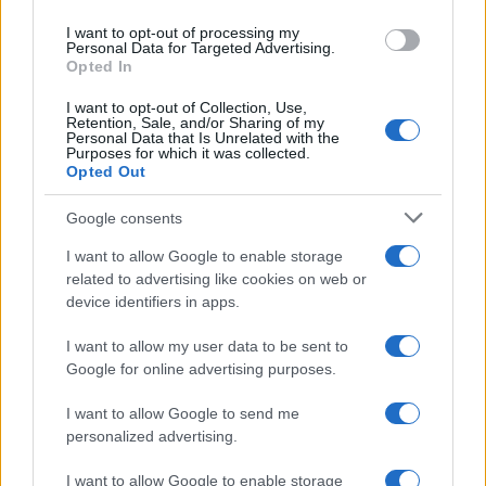
use your data for below specified purposes in below Google
I want to opt-out of processing my
consent section.
Personal Data for Targeted Advertising.
di Fabio Massimo Paernti
Opted In
I want to opt-out of Collection, Use,
Retention, Sale, and/or Sharing of my
Personal Data that Is Unrelated with the
Purposes for which it was collected.
Opted Out
"Mentre noi giochiamo con i chatbot, la
Google consents
Cina si è presa il futuro dell'IA" (VIDEO)
24 Giugno 2026 08:00
I want to allow Google to enable storage
related to advertising like cookies on web or
device identifiers in apps.
I want to allow my user data to be sent to
#
RETHINK.POWER
Google for online advertising purposes.
I want to allow Google to send me
di Alessandro Bartoloni
personalized advertising.
I want to allow Google to enable storage