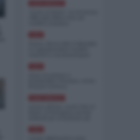
NORD-AMERICA
"Scorte al limite": il retroscena
CNN sulla difesa USA nel
conflitto iraniano
a
i
ASIA
ro
Yemen, blocco Bab el-Mandab:
Le superpetroliere saudite
costrette a circumnavigare
l'Africa
ASIA
l'Iran era pronto a
bombardare l'Ucraina, cos'ha
fermato l'attacco
NORD-AMERICA
Guerra all'Iran, scorte USA al
limite: il Pentagono investe
miliardi per ricostituire gli
arsenali
ASIA
a
Canale diplomatico resta