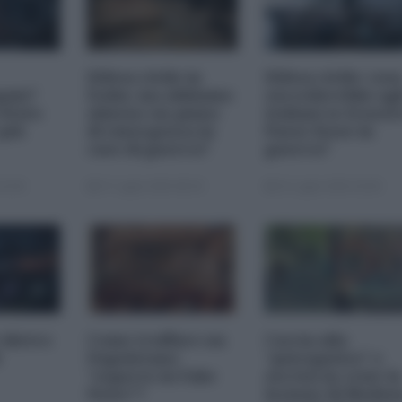
Difesa civile in
Difesa civile: cos
pam?
Italia: ma abbiamo
succederebbe agl
 Stato
almeno un piano
italiani se il nost
 più
di emergenza in
Paese fosse in
caso di guerra?
guerra?
16:00
27 Luglio 2026 08:30
15 Luglio 2026 18:00
dietro
Come truffare un
Caccia allo
Napoletano
“psicopatico” e
“esperto in Fake
servizi in crisi: la
News”?
lezione di Moden