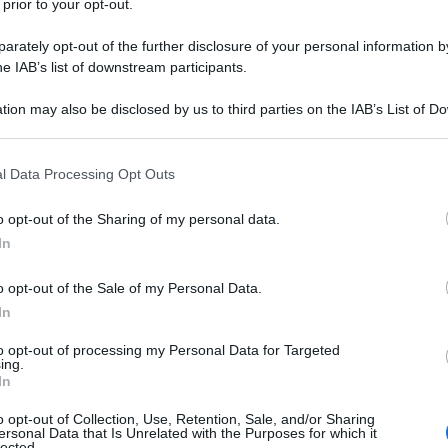
iti, ecco ora Facebook che arriva ad oscurare
tutti gli
 prior to your opt-out.
o all’altro, non sono stati in grado di visualizzare i
rately opt-out of the further disclosure of your personal information by
 o internazionali mentre le persone che vivono
he IAB’s list of downstream participants.
re alle notizie australiane; penalizzati anche Vigili
tion may also be disclosed by us to third parties on the IAB’s List of 
eo d'emergenza che in Australia usavano Facebook
 that may further disclose it to other third parties.
 that this website/app uses one or more Google services and may gath
l Data Processing Opt Outs
including but not limited to your visit or usage behaviour. You may click 
per colpire il Parlamento australiano “colpevole” di
 to Google and its third-party tags to use your data for below specifi
o opt-out of the Sharing of my personal data.
e far pagare a Facebook, Google, Twitter… una
ogle consent section.
In
e di articoli di giornali australiani. Figuriamoci cosa
italiano chiedesse ad essi di spostare in Italia la
o opt-out of the Sale of my Personal Data.
i eludere le tasse oggi pagate in paradisi fiscali.
In
to opt-out of processing my Personal Data for Targeted
ing.
In
o opt-out of Collection, Use, Retention, Sale, and/or Sharing
qui, fake news diffuse dai Signori della Guerra. E anche su
ersonal Data that Is Unrelated with the Purposes for which it
lected.