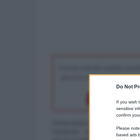
I nostri articoli saranno gratu
preserva la libera infor
Do Not Pr
Dona 1€
Don
If you wish 
sensitive in
confirm your
Ormai senza remore la protervia 
Please note
Facebook – tra gli osanna delle a
based ads b