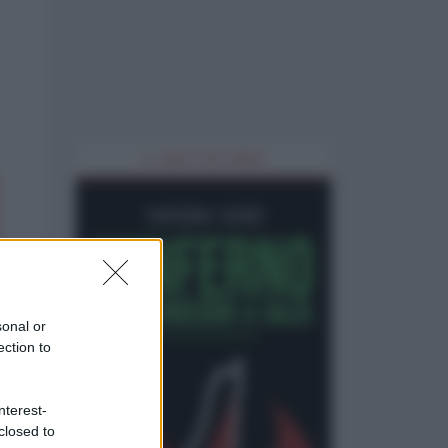
IL LIBRO DEL MESE
sonal or
ection to
nterest-
closed to