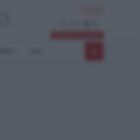
ACCEDI
Abbonati / Sostienici
NIONI
SHOP