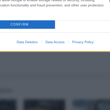
cation functionality and fraud prevention, and other user protection.
a 5€
Dona 15€
Scegli importo
CONFIRM
Data Deletion
Data Access
Privacy Policy
guerra