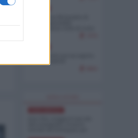
EUROPA
Petro accusa Netanyahu di
essere responsabile
"dell'invasione civile di Ceuta
da parte dei marocchini"
7079
EUROPA
Ceuta, perché non mi aspetto
più nulla dall'UE
6864
WORLD AFFAIRS
NORD-AMERICA
Iran-USA, scoppia il caso dei
dati manipolati: il nuovo
metodo del Pentagono per
minimizzare le perdite