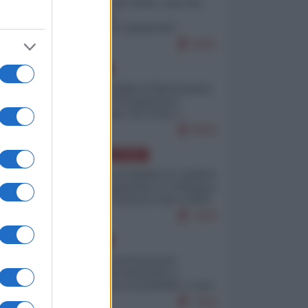
Invasione di Ceuta: cosa sta
accadendo
nell'enclave spagnola?
9251
EUROPA
Quando il figlio di Netanyahu
incitava "l'occupazione
musulmana" di Ceuta e
Melilla
8563
AMERICA LATINA
Dalla Convertibilità al "grillete
fiscal": l'Argentina si consegna
ai mercati (ancora una volta)
7870
EUROPA
Mosca: le esercitazioni
nucleari di Germania e
Francia sono il preludio a una
guerra contro la Russia
7414