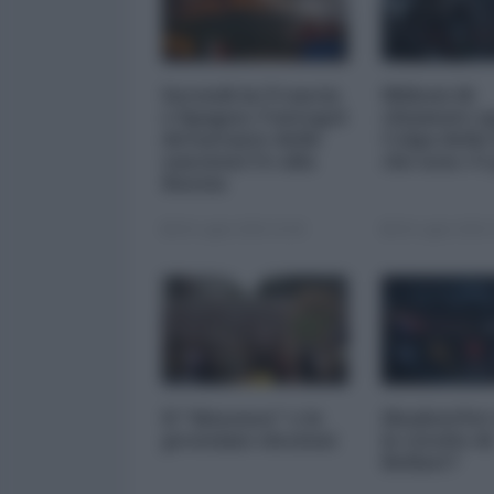
Incendi in Francia
Milioni di
e Spagna: l'autogol
chiamate s
devastante delle
Colpa dello
sanzioni Ue alla
che non c’è
Russia
28 Luglio 2026 16:00
28 Luglio 2026 
Il "dissenso" e le
ShadowNet 
prossime elezioni
le rivolte di
Belfast?