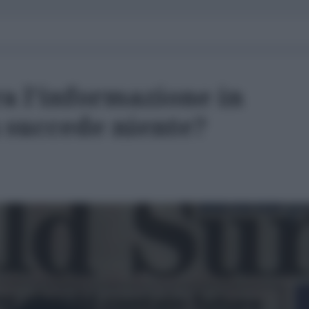
a l'informazione in
n succede niente?