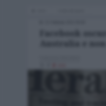
Home
I media alla guerra
21 Febbraio 2021 09:00
Facebook oscur
Australia e no
Francesco Santoianni
2040