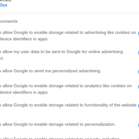
w.disastermanagement.it
Out
consents
o allow Google to enable storage related to advertising like cookies on
ATTENZIONE!
evice identifiers in apps.
r reagire alla dittatura degli algoritmi.
o allow my user data to be sent to Google for online advertising
s.
iDiplomatico lede un tuo diritto fondamentale.
a vera informazione pluralista.
to allow Google to send me personalized advertising.
a alla nostra Lunga Marcia.
o allow Google to enable storage related to analytics like cookies on
evice identifiers in apps.
Abbonati!
o allow Google to enable storage related to functionality of the website
o allow Google to enable storage related to personalization.
pure effettua una donazione
o allow Google to enable storage related to security, including