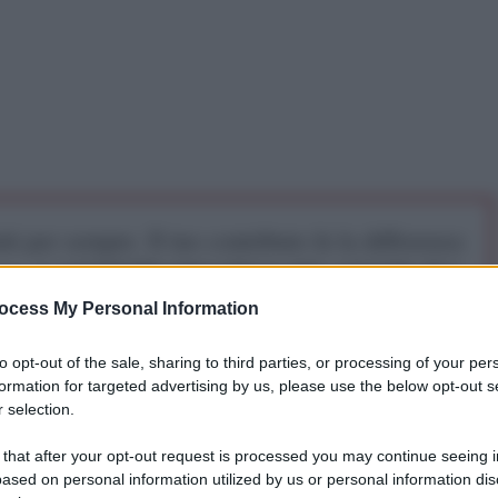
iti per sempre. Il tuo contributo fa la differenza:
mazione. L'ANTIDIPLOMATICO SEI ANCHE TU!
ocess My Personal Information
a 5€
Dona 15€
Scegli importo
to opt-out of the sale, sharing to third parties, or processing of your per
formation for targeted advertising by us, please use the below opt-out s
 selection.
dei colossi del web. E così, dopo che Twitter e
 that after your opt-out request is processed you may continue seeing i
nime belle della “
sinistra
” – hanno
bannato Trump
,
ased on personal information utilized by us or personal information dis