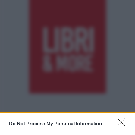
Do Not Process My Personal Information