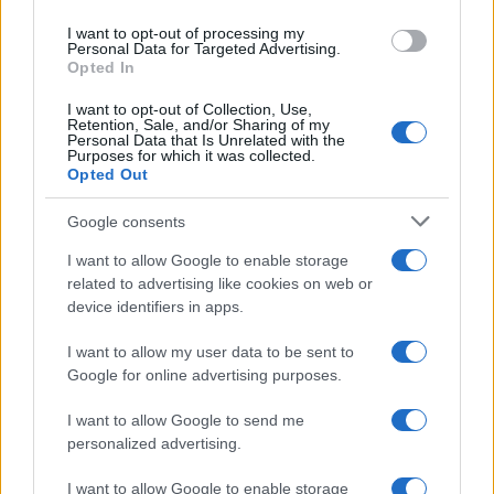
use your data for below specified purposes in below Google
Cina, Russia e Iran, io ve l’avevo detto (di
I want to opt-out of processing my
consent section.
Personal Data for Targeted Advertising.
Vito Petrocelli)
Opted In
07 Agosto 2026 18:00
I want to opt-out of Collection, Use,
Retention, Sale, and/or Sharing of my
Personal Data that Is Unrelated with the
Purposes for which it was collected.
Opted Out
#
STORIA
IN
DIRETTA
Google consents
di Loretta Napoleoni
I want to allow Google to enable storage
related to advertising like cookies on web or
device identifiers in apps.
I want to allow my user data to be sent to
Google for online advertising purposes.
"Black Rock non perde mai" – l'allarme di
Volpi sulla bolla tecnologica
I want to allow Google to send me
personalized advertising.
27 Giugno 2026 16:24
I want to allow Google to enable storage