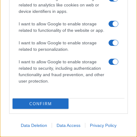
related to analytics like cookies on web or
device identifiers in apps.
#
MONDISUD
I want to allow Google to enable storage
related to functionality of the website or app.
di Fabrizio Verde
I want to allow Google to enable storage
related to personalization.
I want to allow Google to enable storage
related to security, including authentication
Dalla Convertibilità al "grillete fiscal":
functionality and fraud prevention, and other
l'Argentina si consegna ai mercati (ancora
una volta)
user protection.
01 Agosto 2026 19:07
CONFIRM
#
ECONOMIA
E
DINTORNI
Data Deletion
Data Access
Privacy Policy
di Giuseppe Masala