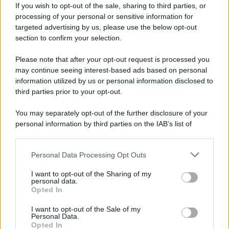
If you wish to opt-out of the sale, sharing to third parties, or
di Alessandro Bartoloni
processing of your personal or sensitive information for
targeted advertising by us, please use the below opt-out
section to confirm your selection.
Please note that after your opt-out request is processed you
Come finirebbe una guerra tra UE e
may continue seeing interest-based ads based on personal
Russia? Tre scenari per il 2030 (e le
information utilized by us or personal information disclosed to
alternative alla linea dura)
third parties prior to your opt-out.
20 Luglio 2026 10:00
You may separately opt-out of the further disclosure of your
personal information by third parties on the IAB’s list of
downstream participants.
#
EDITORIALI
Personal Data Processing Opt Outs
This information may also be disclosed by us to third parties
on the IAB’s List of Downstream Participants that may further
I want to opt-out of the Sharing of my
disclose it to other third parties.
personal data.
Opted In
Please note that this website/app uses one or more Google
services and may gather and store information including but
I want to opt-out of the Sale of my
Personal Data.
not limited to your visit or usage behaviour. You may click to
Opted In
grant or deny consent to Google and its third-party tags to