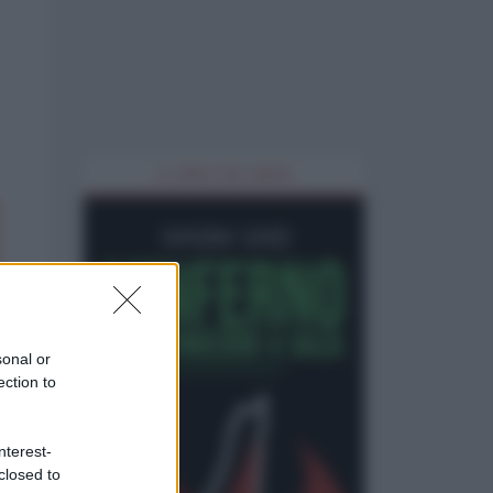
IL LIBRO DEL MESE
sonal or
ection to
nterest-
closed to