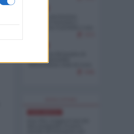
EUROPA
Mosca: le esercitazioni
nucleari di Germania e
Francia sono il preludio a una
guerra contro la Russia
7373
EUROPA
Petro accusa Netanyahu di
essere responsabile
"dell'invasione civile di Ceuta
da parte dei marocchini"
7045
WORLD AFFAIRS
NORD-AMERICA
Iran-USA, scoppia il caso dei
dati manipolati: il nuovo
metodo del Pentagono per