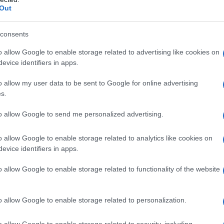
curezza, annunciandolo anche attraverso comunicati
Out
consents
tà mediatica e parlamentare,
una prima sintesi del
 liberticida e repressivo, che viola la Costituzione:
o allow Google to enable storage related to advertising like cookies on
evice identifiers in apps.
e, il professor Giuli ha iniziato lo sciopero della fame
o allow my user data to be sent to Google for online advertising
 che ha trasformato il disegno di legge sicurezza
s.
edosi-Nordio-Crosetto, in decreto legge, esautorando
one legislativa."
to allow Google to send me personalized advertising.
ente a sedersi con una seggiolina pieghevole davanti
o allow Google to enable storage related to analytics like cookies on
mente blindata dalle forze dell'ordine e non è riuscito
evice identifiers in apps.
anti a Montecitorio, dove però è stato
o allow Google to enable storage related to functionality of the website
forza: la polizia lo ha trascinato via dalla piazza,
n protesta pacifica.
o allow Google to enable storage related to personalization.
olizia.
o allow Google to enable storage related to security, including