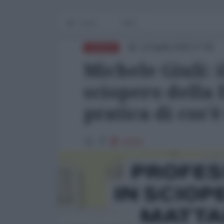
Home
Italia
12 Aprile 2025 17:00
EUROPA
Michele Giuli: 
sciopero della 
pratica di cos'
11552