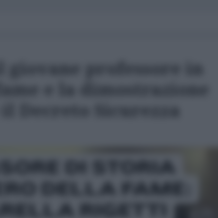
il giovane professore in
fame e la dimostrazione
è il Decreto Sicurezza