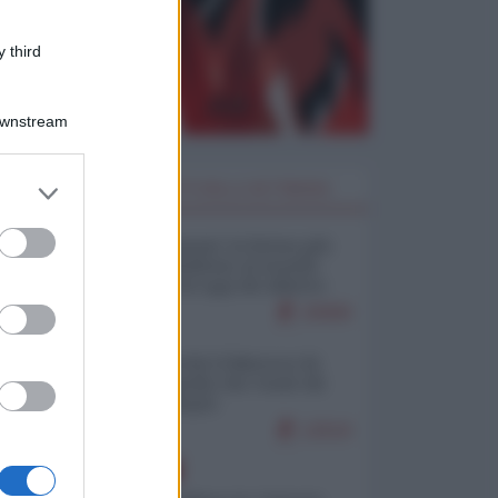
 third
Downstream
er and store
I PIÙ LETTI DELLA SETTIMANA
to grant or
ed purposes
Restare umani: la forma più
alta di ribellione al mondo
distopico di oggi (di Alberto
Bradanini)
20908
Ceuta: perché il Marocco fa
con noi quello che vuole (di
Alberto Negri)
12519
EUROPA