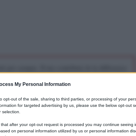
iti per sempre. Il tuo contributo fa la differenza:
mazione. L'ANTIDIPLOMATICO SEI ANCHE TU!
ocess My Personal Information
a 5€
Dona 15€
Scegli importo
to opt-out of the sale, sharing to third parties, or processing of your per
formation for targeted advertising by us, please use the below opt-out s
 selection.
 that after your opt-out request is processed you may continue seeing i
ased on personal information utilized by us or personal information dis