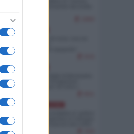
Quali sarebbero le “vittorie
ucraine” decantate dai media
italici?
10869
EUROPA
Invasione di Ceuta: cosa sta
accadendo
nell'enclave spagnola?
9226
EUROPA
Quando il figlio di Netanyahu
incitava "l'occupazione
musulmana" di Ceuta e
Melilla
8501
AMERICA LATINA
Dalla Convertibilità al "grillete
fiscal": l'Argentina si consegna
ai mercati (ancora una volta)
7830