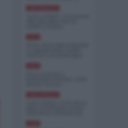
minimizzare le perdite
NORD-AMERICA
"Scorte al limite": il retroscena
CNN sulla difesa USA nel
conflitto iraniano
ASIA
Yemen, blocco Bab el-Mandab:
Le superpetroliere saudite
costrette a circumnavigare
l'Africa
ASIA
l'Iran era pronto a
bombardare l'Ucraina, cos'ha
fermato l'attacco
NORD-AMERICA
Guerra all'Iran, scorte USA al
limite: il Pentagono investe
miliardi per ricostituire gli
arsenali
ASIA