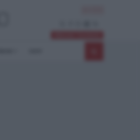
ACCEDI
Abbonati / Sostienici
NIONI
SHOP