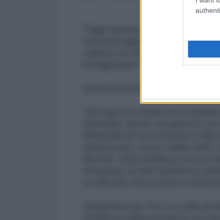
authenti
"Oggi il potere non si manifesta
strumenti apparentemente legitt
colpisce la violenza, colpisce la
un’ingiustizia", si legge in una n
Questa la email che è arrivata a m
"Da oggi ho iniziato uno sciopero
Quirinale, tranne nei giorni in cu
Mattarella di non emanare il decr
democrazia, ucciso dalla mafia. 
decreto. Sarà all'altezza di suo
insegnare ai miei studenti la stor
un decreto che punisce il dissen
Scioperare per me è un atto di r
all’altezza della gravità di ciò c