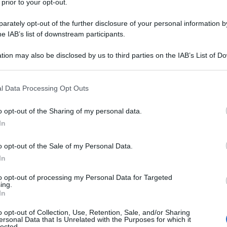
 prior to your opt-out.
rately opt-out of the further disclosure of your personal information by
he IAB’s list of downstream participants.
tion may also be disclosed by us to third parties on the IAB’s List of 
o ieri un episodio emblematico proprio davanti
 that may further disclose it to other third parties.
novenne professore Giuli avesse previsto che la sua
ta trasformare nell'esempio pratico di cosa significa
 that this website/app uses one or more Google services and may gath
l Data Processing Opt Outs
including but not limited to your visit or usage behaviour. You may click 
 to Google and its third-party tags to use your data for below specifi
o opt-out of the Sharing of my personal data.
ogle consent section.
ancora spazi per uno sciopero della fame portato
In
mente. E, invece, forse involontariamente, è riuscito
 plastica la proiezione della sua denuncia.
o opt-out of the Sale of my Personal Data.
In
to opt-out of processing my Personal Data for Targeted
ing.
ante di storia del liceo Cavour di Roma.
In
o opt-out of Collection, Use, Retention, Sale, and/or Sharing
a fame per chiedere al Presidente Mattarella di non
ersonal Data that Is Unrelated with the Purposes for which it
lected.