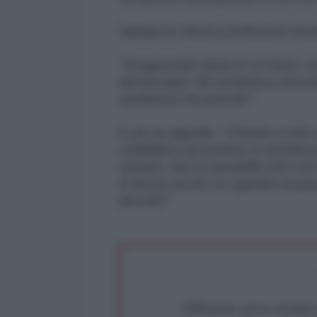
Spiega lo stesso professore duran
"Insegnando storia in un liceo, 
democratici. Mi sembrava assurd
sembrava incoerente".
E poi un appello
: "Chiedo a tutti 
mobilitarsi ed entrare in resisten
sinistra. Non è possibile che non 
E lancia anche un appello al pre
decreto".
Abbiamo poco tempo pe