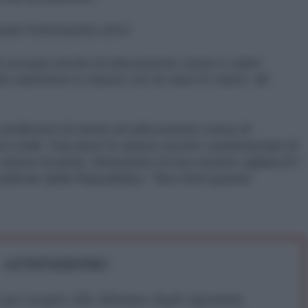
te il brevissimo sit-in:
mi occupo anche di educazione civica e valori
o starmene in classe con le mani in mano. Mi
i professori di storia ed educazione civica di
za civile. Facciano lo stesso anche i parlamentari di
alzino la testa. Dimostrino di non essere vigliacchi".
sidente della Repubblica: "Non firmi questo
ATTENZIONE!
r reagire alla dittatura degli algoritmi.