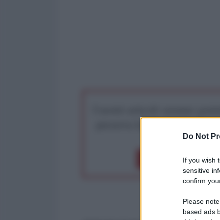
I nostri articoli saranno gratu
preserva la libera infor
Do Not Pr
Dona 1€
Don
If you wish 
sensitive in
confirm your
Please note
based ads b