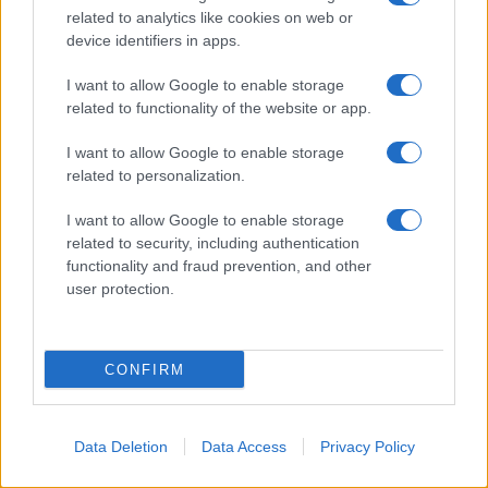
related to analytics like cookies on web or
device identifiers in apps.
I want to allow Google to enable storage
#
UNA
FINESTRA
APERTA
related to functionality of the website or app.
I want to allow Google to enable storage
Una finestra aperta
related to personalization.
I want to allow Google to enable storage
related to security, including authentication
functionality and fraud prevention, and other
La governance cinese vista dai
user protection.
rappresentanti italiani e la visione dello
sviluppo comune sino-italiano
06 Agosto 2026 08:00
CONFIRM
Data Deletion
Data Access
Privacy Policy
#
SCELTI
DAL
PEOPLE'S
DAILY