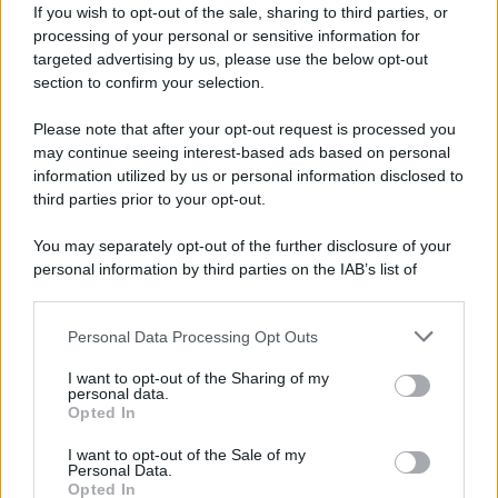
If you wish to opt-out of the sale, sharing to third parties, or
processing of your personal or sensitive information for
di Giuseppe Masala
targeted advertising by us, please use the below opt-out
section to confirm your selection.
Please note that after your opt-out request is processed you
may continue seeing interest-based ads based on personal
information utilized by us or personal information disclosed to
Gli Stati Uniti stanno perdendo “la Guerra
third parties prior to your opt-out.
Mondiale a pezzi”?
You may separately opt-out of the further disclosure of your
25 Giugno 2026 10:00
personal information by third parties on the IAB’s list of
downstream participants.
Personal Data Processing Opt Outs
This information may also be disclosed by us to third parties
#
EXODUS
on the IAB’s List of Downstream Participants that may further
I want to opt-out of the Sharing of my
disclose it to other third parties.
personal data.
Opted In
di Michelangelo Severgnini
Please note that this website/app uses one or more Google
services and may gather and store information including but
I want to opt-out of the Sale of my
Personal Data.
not limited to your visit or usage behaviour. You may click to
Opted In
grant or deny consent to Google and its third-party tags to