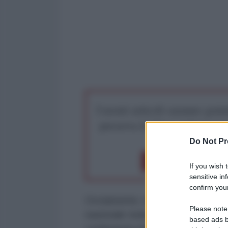
I nostri articoli saranno gratu
preserva la libera infor
Do Not Pr
Dona 1€
Don
If you wish 
sensitive in
confirm your
Ovviamente, nessuna TV o giorna
Please note
nazionale tedesca di calcio, che 
based ads b