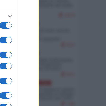
Quali sarebbero le “vittorie
ucraine” decantate dai media
italici?
10170
EUROPA
Invasione di Ceuta: cosa sta
accadendo
nell'enclave spagnola?
9210
EUROPA
Quando il figlio di Netanyahu
incitava "l'occupazione
musulmana" di Ceuta e
Melilla
8471
AMERICA LATINA
Dalla Convertibilità al "grillete
fiscal": l'Argentina si consegna
ai mercati (ancora una volta)
7788