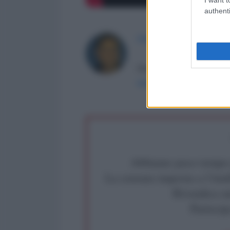
authenti
FRANCESCO SANTOIANNI
Da dieci anni, smaschera, 
www.pecorarossa.it
e
ww
Abbiamo poco tempo pe
La censura imposta a l'Ant
Rivendica un
Partecip