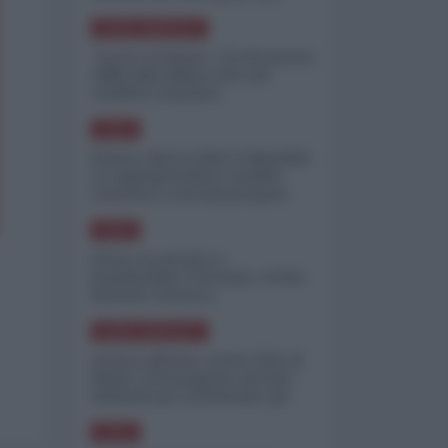
minimizzare le perdite
NORD-AMERICA
"Scorte al limite": il retroscena
CNN sulla difesa USA nel
conflitto iraniano
ASIA
Yemen, blocco Bab el-Mandab:
Le superpetroliere saudite
costrette a circumnavigare
l'Africa
ASIA
l'Iran era pronto a
bombardare l'Ucraina, cos'ha
fermato l'attacco
NORD-AMERICA
Guerra all'Iran, scorte USA al
limite: il Pentagono investe
miliardi per ricostituire gli
arsenali
ASIA