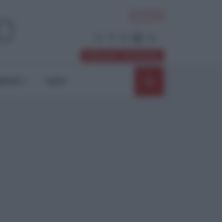
ACCEDI
Abbonati / Sostienici
NIONI
SHOP