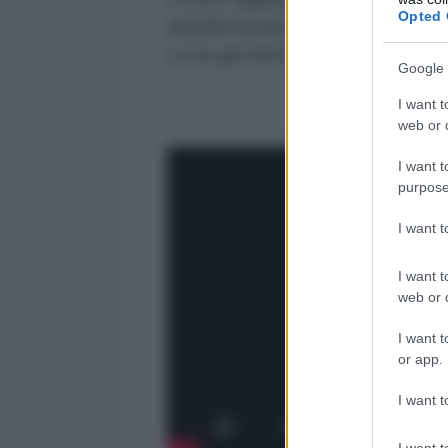
Opted 
amplificheranno il terrore raccon
Lo ha già fatto, per il morbillo, 
Google 
I want t
web or d
I want t
purpose
I want 
I want t
web or d
I want t
or app.
I want t
I want t