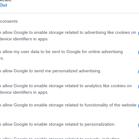
Out
tandovi dei tanti ragazzi e bambini morti per Covid.
qualche anno fa la impunita ministra Beatrice Lorenzin.
consents
o allow Google to enable storage related to advertising like cookies on
evice identifiers in apps.
o allow my user data to be sent to Google for online advertising
s.
to allow Google to send me personalized advertising.
o allow Google to enable storage related to analytics like cookies on
evice identifiers in apps.
o allow Google to enable storage related to functionality of the website
o allow Google to enable storage related to personalization.
o allow Google to enable storage related to security, including