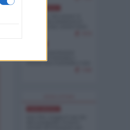
NORD-AMERICA
Il "mistero" dei numeri: il
governo Usa minimizza le
vittime in Iran, mentre fonti
interne...
7679
EUROPA
Mosca: le esercitazioni
nucleari di Germania e
Francia sono il preludio a una
guerra contro la Russia
7349
WORLD AFFAIRS
NORD-AMERICA
Iran-USA, scoppia il caso dei
dati manipolati: il nuovo
metodo del Pentagono per