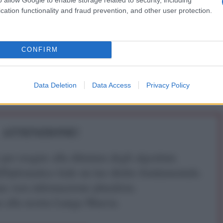
cation functionality and fraud prevention, and other user protection.
CONFIRM
qui, fake news diffuse dai Signori della Guerra. E anche su
w.disastermanagement.it
Data Deletion
Data Access
Privacy Policy
ATTENZIONE!
r reagire alla dittatura degli algoritmi.
iDiplomatico lede un tuo diritto fondamentale.
a vera informazione pluralista.
a alla nostra Lunga Marcia.