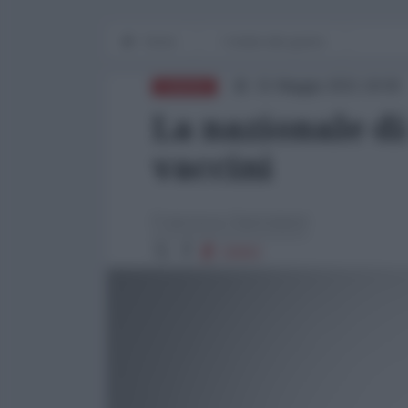
Home
I media alla guerra
31 Maggio 2021 18:00
EUROPA
La nazionale di 
vaccini
Francesco Santoianni
32602