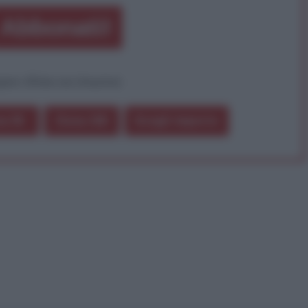
Abbonati!
pure effettua una donazione
a 5€
Dona 15€
Scegli importo