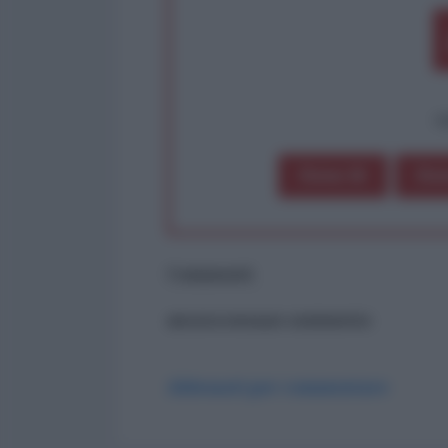
op
Dona 1€
Don
Commenti
ancora nessun commento
Abbonati per commentare