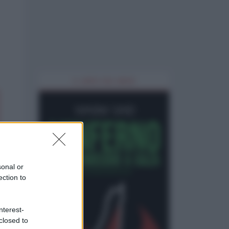
IL LIBRO DEL MESE
sonal or
ection to
nterest-
closed to