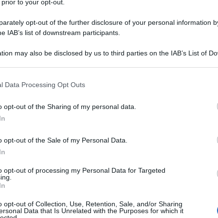
i della Nazionale di Calcio della Germania non
 prior to your opt-out.
ppo pericoloso". Verosimilmente perché, costando,
rately opt-out of the further disclosure of your personal information by
i può rischiare di perderli (magari per sempre) con
he IAB’s list of downstream participants.
utti gli altri (ad esempio, i cittadini italiani che,
tion may also be disclosed by us to third parties on the IAB’s List of 
ativo di un anno fa
non godono più dell’assicurazione
 that may further disclose it to other third parties.
ngono agli attuali vaccini anti-Covid) la sorte è ben
 that this website/app uses one or more Google services and may gath
rk Times
che sta segnalando sempre più
miocarditi
l Data Processing Opt Outs
including but not limited to your visit or usage behaviour. You may click 
colpiscono adolescenti vaccinati contro il Covid. E,
 to Google and its third-party tags to use your data for below specifi
o opt-out of the Sharing of my personal data.
are anche il
British Medical Journal
che, valutando
ogle consent section.
In
ché mai si pretende di vaccinare contro il Covid
 anche i neonati.
o opt-out of the Sale of my Personal Data.
In
un anno fa, la ricreazione estiva. Finirà in autunno
to opt-out of processing my Personal Data for Targeted
plificazione
ai quali oggi sono sottoposti i tamponi
ing.
In
 le strategie governativi stanno funzionando),
, quindi, l’assoluta esigenza di vaccinare contro il
o opt-out of Collection, Use, Retention, Sale, and/or Sharing
ersonal Data that Is Unrelated with the Purposes for which it
on potranno andare a scuola. E certamente
lected.