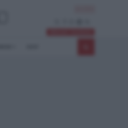
ACCEDI
Abbonati / Sostienici
NIONI
SHOP