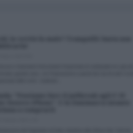
id, la verità fa male? Tranquilli: basta non
blicarla!
 Marzo 2026 20:52
ancesco Santoianni Nonostante l’impennata di cardiopatie tra i giovan
nciata, guarda caso, con l’imposizione a questi dei vaccini anti-Covi
mpennata delle morti , risalendo...
nda: "Possiamo fare il jailbreak agli F-35
e fossero iPhone". E la Danimarca intanto
tinua a comprarli
 Febbraio 2026 17:49
chiarazioni del Segretario di Stato olandese alla Difesa Gijs Tuinman