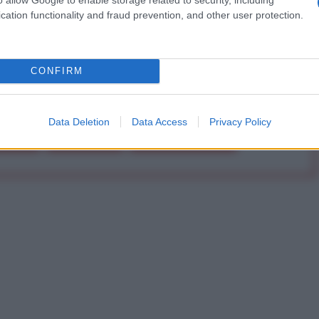
cation functionality and fraud prevention, and other user protection.
Abbonati!
CONFIRM
pure effettua una donazione
Data Deletion
Data Access
Privacy Policy
a 5€
Dona 15€
Scegli importo