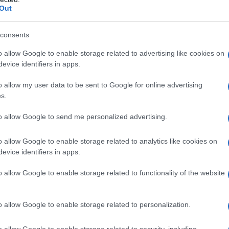
Out
 48 ore precedenti.
consents
IDIPLOMATICO
o allow Google to enable storage related to advertising like cookies on
stata registrata in data 08/09/2015 presso il Tribunale civile di
evice identifiers in apps.
gistro di stampa. Per ogni informazione, richiesta, consiglio e
o allow my user data to be sent to Google for online advertising
ico.it
s.
to allow Google to send me personalized advertising.
ATTENZIONE!
o allow Google to enable storage related to analytics like cookies on
evice identifiers in apps.
r reagire alla dittatura degli algoritmi.
o allow Google to enable storage related to functionality of the website
iDiplomatico lede un tuo diritto fondamentale.
a vera informazione pluralista.
o allow Google to enable storage related to personalization.
a alla nostra Lunga Marcia.
o allow Google to enable storage related to security, including