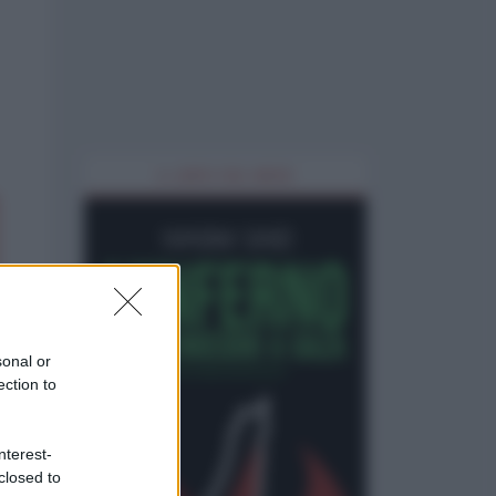
IL LIBRO DEL MESE
sonal or
ection to
nterest-
closed to