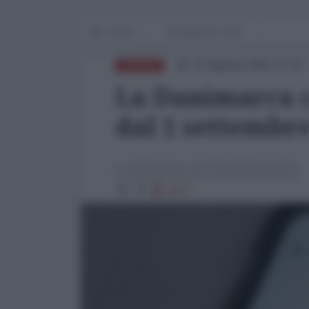
Home
Emergenza Covid
27 Agosto 2021 17:22
EUROPA
La Danimarca ca
dal 1 settembr
La Redazione de l'AntiDiplomatico
2871