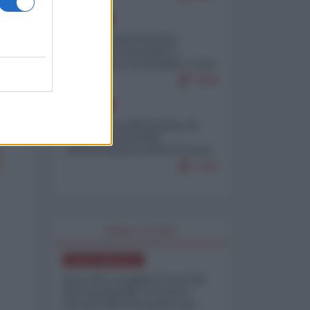
EUROPA
Mosca: le esercitazioni
nucleari di Germania e
Francia sono il preludio a una
guerra contro la Russia
7636
EUROPA
Petro accusa Netanyahu di
essere responsabile
"dell'invasione civile di Ceuta
da parte dei marocchini"
7210
WORLD AFFAIRS
NORD-AMERICA
Iran-USA, scoppia il caso dei
dati manipolati: il nuovo
metodo del Pentagono per