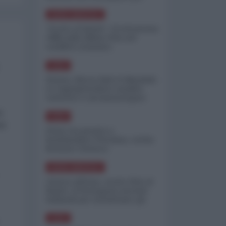
minimizzare le perdite
NORD-AMERICA
"Scorte al limite": il retroscena
CNN sulla difesa USA nel
conflitto iraniano
ASIA
Yemen, blocco Bab el-Mandab:
Le superpetroliere saudite
costrette a circumnavigare
l'Africa
i
ASIA
d)
l'Iran era pronto a
bombardare l'Ucraina, cos'ha
fermato l'attacco
NORD-AMERICA
Guerra all'Iran, scorte USA al
limite: il Pentagono investe
miliardi per ricostituire gli
arsenali
ASIA