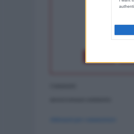
authenti
op
Dona 1€
Don
Commenti
ancora nessun commento
Abbonati per commentare