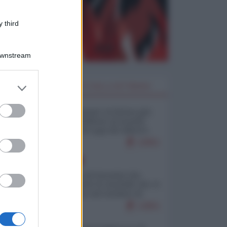
 third
Downstream
er and store
I PIÙ LETTI DELLA SETTIMANA
to grant or
ed purposes
Restare umani: la forma più
alta di ribellione al mondo
distopico di oggi (di Alberto
Bradanini)
22851
EUROPA
La mappa di Eurostat che
smonta tutte le storielle che vi
raccontano sul turismo di
massa
12851