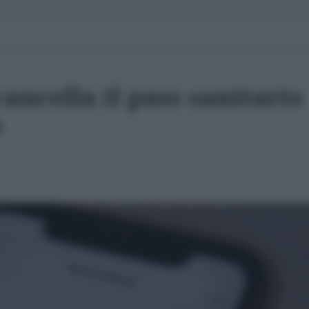
ncella il pass sanitario
e