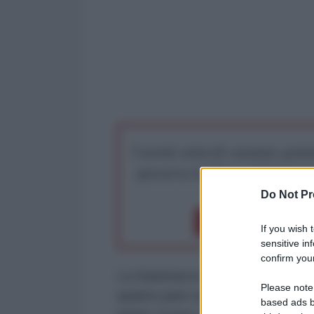
I nostri articoli saranno gratu
preserva la libera infor
Do Not Pr
Dona 1€
Don
If you wish 
sensitive in
confirm your
La Danimarca è stato il primo pae
Please note
quanto pare sarà il primo paese a
based ads b