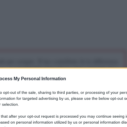
iti per sempre. Il tuo contributo fa la differenza:
mazione. L'ANTIDIPLOMATICO SEI ANCHE TU!
ocess My Personal Information
a 5€
Dona 15€
Scegli importo
to opt-out of the sale, sharing to third parties, or processing of your per
formation for targeted advertising by us, please use the below opt-out s
 selection.
se ad introdurre un pass sanitario (coronapas) e a
 that after your opt-out request is processed you may continue seeing i
d eliminarle tale misura. Il prossimo 1 di settembre,
ased on personal information utilized by us or personal information dis