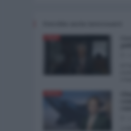
Potrebbe anche interessarti
Cov
ITALIA
pub
26
di Fr
(comi
e l’i
Ola
DIFESA
com
con
16
Le di