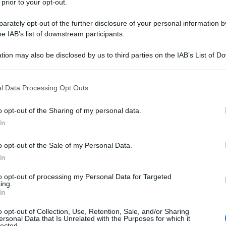
arca non sarà più richiesto nei luoghi di ristorazione e
 prior to your opt-out.
idiano francese Le Figaro.
rately opt-out of the further disclosure of your personal information by
he IAB’s list of downstream participants.
e a sperimentare il pass sanitario il 6 aprile. Da
 il loro pass per accedere a concerti, sale sportive
tion may also be disclosed by us to third parties on the IAB’s List of 
 that may further disclose it to other third parties.
mangiare. Dal 1 settembre non sarà più richiesto
di svago.
 that this website/app uses one or more Google services and may gath
l Data Processing Opt Outs
including but not limited to your visit or usage behaviour. You may click 
 to Google and its third-party tags to use your data for below specifi
 "il 75% della popolazione sopra i 12 anni è stato
o opt-out of the Sharing of my personal data.
ogle consent section.
In
ermato il ministro danese della Sanità Magnus
ità del pass sanitario secondo le autorità di
o opt-out of the Sale of my Personal Data.
In
to opt-out of processing my Personal Data for Targeted
orrere tutt’altra strada e a settembre si andrà verso
ing.
In
non possiede il cosiddetto Green Pass. Scuole,
zi di trasporto a lunga percorrenza saranno infatti
o opt-out of Collection, Use, Retention, Sale, and/or Sharing
ersonal Data that Is Unrelated with the Purposes for which it
are verde che si ottiene con la vaccinazione oppure
lected.