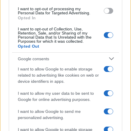
use your data for below specified purposes in below Google
I want to opt-out of processing my
consent section.
Personal Data for Targeted Advertising.
Opted In
I want to opt-out of Collection, Use,
Retention, Sale, and/or Sharing of my
Personal Data that Is Unrelated with the
Purposes for which it was collected.
Opted Out
Oltre 1.000 tesserati uccisi: la Federcalcio
palestinese attacca la FIFA su Israele
Google consents
I want to allow Google to enable storage
related to advertising like cookies on web or
device identifiers in apps.
04 Agosto 2026 09:30
I want to allow my user data to be sent to
Google for online advertising purposes.
I want to allow Google to send me
personalized advertising.
I want to allow Google to enable storage