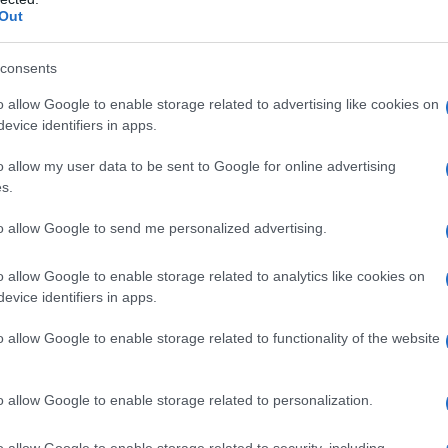
 azione (es.
chatbot
); apprendimento (es.
Machine
Out
consents
el 1956 e viene battezzato
LogicTheorist
. Serviva a
o allow Google to enable storage related to advertising like cookies on
ving
degli esseri umani. Lo sviluppo dell’IA si arena
evice identifiers in apps.
 grosse difficoltà tecniche e di ricerca. Si riparte sul
o allow my user data to be sent to Google for online advertising
lle applicazioni dell’IA nei processi industriali
s.
organizzazione del lavoro quanto piuttosto con
to allow Google to send me personalized advertising.
 quel punto si verifica un’ondata di investimenti nel
a prematuro e molte aziende falliscono, non
o allow Google to enable storage related to analytics like cookies on
 metà degli anni ’90 si riparte quindi con lo sviluppo di
evice identifiers in apps.
ampioni del mondo umani in alcune discipline
[3]
.
o allow Google to enable storage related to functionality of the website
o allow Google to enable storage related to personalization.
che, oltre alle difficoltà di una ricerca
o allow Google to enable storage related to security, including