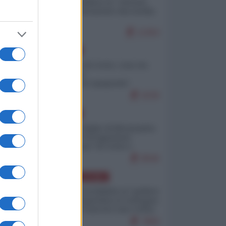
Quali sarebbero le “vittorie
ucraine” decantate dai media
italici?
11454
EUROPA
Invasione di Ceuta: cosa sta
accadendo
nell'enclave spagnola?
9239
EUROPA
Quando il figlio di Netanyahu
incitava "l'occupazione
musulmana" di Ceuta e
Melilla
8540
AMERICA LATINA
Dalla Convertibilità al "grillete
fiscal": l'Argentina si consegna
ai mercati (ancora una volta)
7859