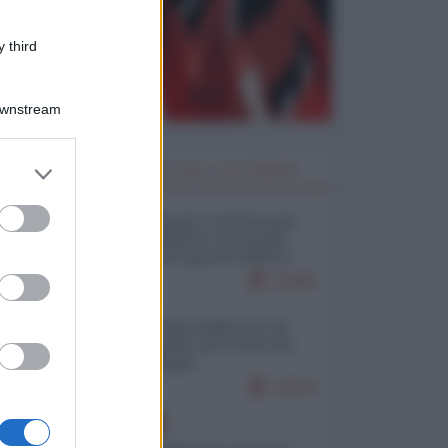
 third
Downstream
er and store
I PIÙ LETTI DELLA SETTIMANA
to grant or
ed purposes
Restare umani: la forma più
alta di ribellione al mondo
distopico di oggi (di Alberto
Bradanini)
21095
Ceuta: perché il Marocco fa
con noi quello che vuole (di
Alberto Negri)
12543
EUROPA