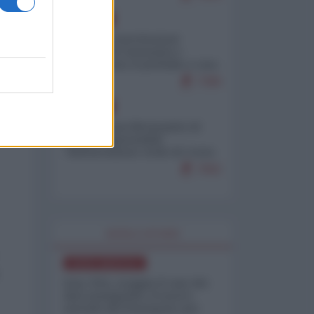
EUROPA
Mosca: le esercitazioni
nucleari di Germania e
Francia sono il preludio a una
guerra contro la Russia
7390
EUROPA
Petro accusa Netanyahu di
essere responsabile
"dell'invasione civile di Ceuta
da parte dei marocchini"
7062
WORLD AFFAIRS
NORD-AMERICA
Iran-USA, scoppia il caso dei
dati manipolati: il nuovo
metodo del Pentagono per