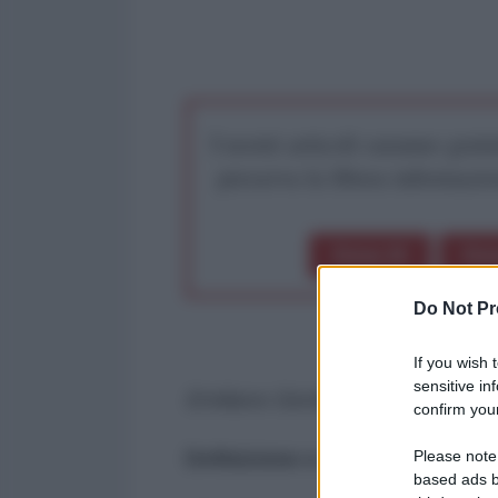
I nostri articoli saranno gratu
preserva la libera infor
Dona 1€
Don
Do Not Pr
If you wish 
sensitive in
Emiliano Gentili e Federico Giust
confirm your
Please note
Definizione e nascita dell’Intell
based ads b