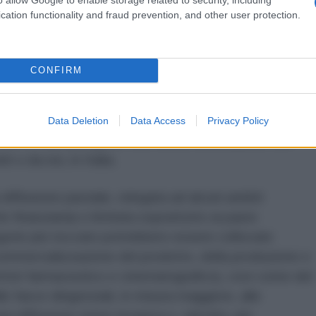
mentale, lo sviluppo, la diffusione e l’applicazione
cation functionality and fraud prevention, and other user protection.
enti, tanto che un ciclo di investimenti serio e
i, col nuovo millennio. È questo forse il principale
rincipalmente nei paesi economicamente più potenti
CONFIRM
pendente, in quei settori delle filiere produttive che
ndi investimenti più grandi. Tali settori sono
li stessi paesi, ma con importanti
Data Deletion
Data Access
Privacy Policy
non ci sarà paragone tra il livello di diffusione che
ti o da noi, in Italia.
usione parziale, relegata ad alcuni ambiti
e finanziaria) e limitata soprattutto ai paesi
tegorie più toccate potrebbero essere collocate
commercializzazione del prodotto, della produzione e
ttori farmaceutico e cinematografico), così come del
le fasce dirigenziali, in misura maggiore, alle
na diffusione meno invasiva o, talvolta, più