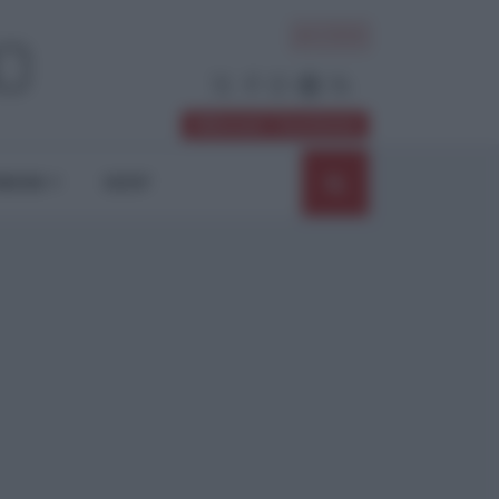
ACCEDI
Abbonati / Sostienici
NIONI
SHOP