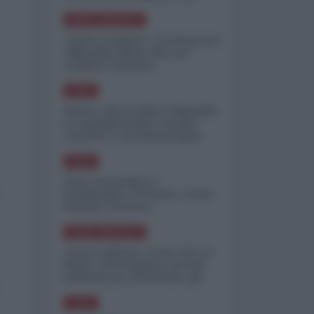
minimizzare le perdite
NORD-AMERICA
"Scorte al limite": il retroscena
CNN sulla difesa USA nel
conflitto iraniano
ASIA
Yemen, blocco Bab el-Mandab:
Le superpetroliere saudite
costrette a circumnavigare
l'Africa
ASIA
l'Iran era pronto a
bombardare l'Ucraina, cos'ha
fermato l'attacco
NORD-AMERICA
Guerra all'Iran, scorte USA al
limite: il Pentagono investe
miliardi per ricostituire gli
arsenali
ASIA