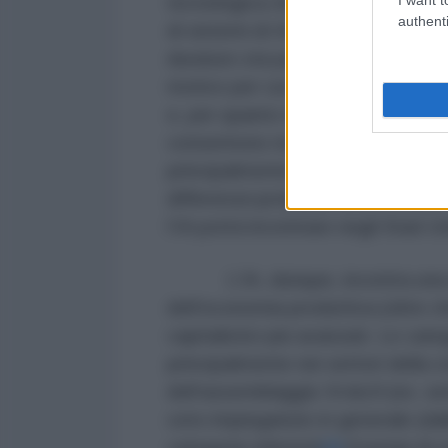
tecnologica che era e rimane speri
authenti
di sistemi di IA presenti costi ing
duraturo sta partendo soltanto ogg
motivo per cui l’IA si diffonde p
e, per quanto riguarda il lavoro di
consentono maggiori profitti e qui
principalmente localizzati in queg
differenze:probabilmente, infatti, 
l’IA potrà incontrare negli Stati Uni
L’IA, dunque, incontra una diff
dell’economia produttiva (oltre ch
capitalistici più avanzati. Le ca
principalmente nei settori della 
dell’assemblaggio
hi-tech
(es. se
ceto impiegatizio in generale (dal
categorie inferiori)
[4]
.Esempi di u