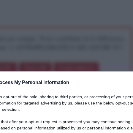
iti per sempre. Il tuo contributo fa la differenza:
mazione. L'ANTIDIPLOMATICO SEI ANCHE TU!
a 5€
Dona 15€
Scegli importo
ocess My Personal Information
to opt-out of the sale, sharing to third parties, or processing of your per
formation for targeted advertising by us, please use the below opt-out s
i
 selection.
 that after your opt-out request is processed you may continue seeing i
igenza Artificiale
ased on personal information utilized by us or personal information dis