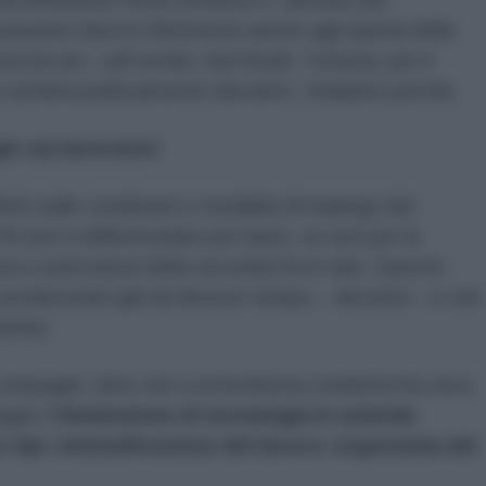
ossono farsi in riferimento anche agli operai della
servizi (es.
call center
,
fast food
). Tuttavia, per il
i sembra politicamente rilevante. Vediamo perché.
ie sui lavoratori
i sulle condizioni e modalità di impiego del
IA non si differenziano poi tanto, se non per la
a e pericolosa della seconda fra le due. Questo
nno producendo già da diverso tempo – decenni – e che
mente.
i compagni, oltre che a un’inchiesta condotta fra circa
ager
,
l’
immissione di tecnologia in azienda
 tipi: intensificazione del lavoro; ergonomia del