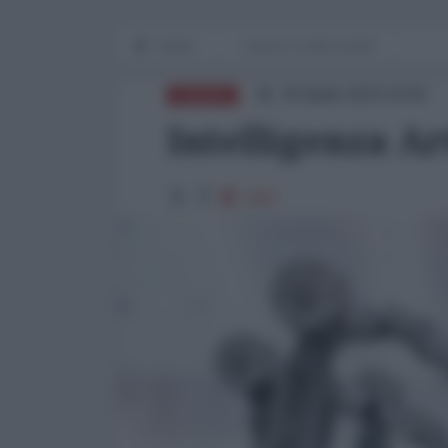
Home
Lavoro e Lotte sociali
26 Aprile 2024 18:05
EUROPA
Intelligenza Ar
1397