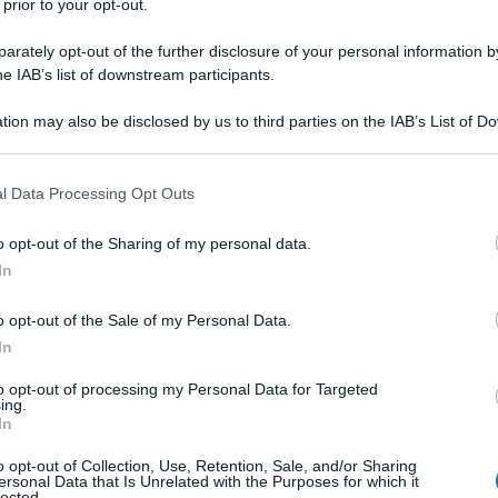
 prior to your opt-out.
a sottospecie particolare, evoluta e costosa delle
gono dette
Information and Communication
rately opt-out of the further disclosure of your personal information by
he IAB’s list of downstream participants.
empio computer, programmi, apparecchi elettronici
nologia più tradizionale, l’IA si distingue per la
tion may also be disclosed by us to third parties on the IAB’s List of 
di sviluppare nuovi dati tramite l’interazione con
 that may further disclose it to other third parties.
 that this website/app uses one or more Google services and may gath
l Data Processing Opt Outs
including but not limited to your visit or usage behaviour. You may click 
 to Google and its third-party tags to use your data for below specifi
ltre a una base di conoscenza (dati) fornita
o opt-out of the Sharing of my personal data.
ogle consent section.
ogrammazione, come avviene per altro con ogni
In
un motore inferenziale
[1]
che si occupa di
o opt-out of the Sale of my Personal Data.
licare i dati
. La capacità di acquisire nuovi dati e
In
dall’interazione fra le due componenti della
to opt-out of processing my Personal Data for Targeted
ing.
In
essere capace di dimostrare almeno una delle
o opt-out of Collection, Use, Retention, Sale, and/or Sharing
s. riconoscimento vocale); comprensione (es.
ersonal Data that Is Unrelated with the Purposes for which it
lected.