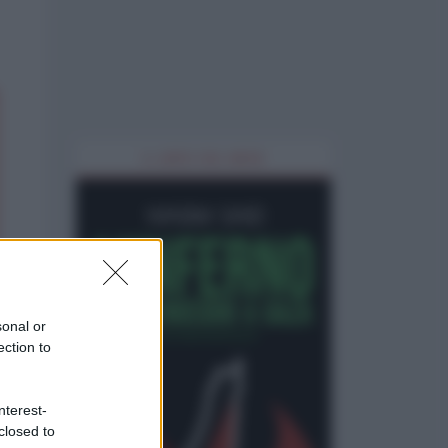
IL LIBRO DEL MESE
sonal or
ection to
nterest-
closed to