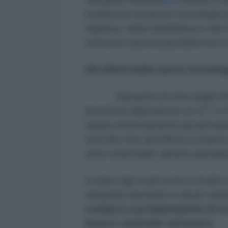
localizzata di queste tecnologie p
logistica, della manifattura e dei 
momento questa parzialità non c
Gli effetti delle nuove tecnolog
Dal punto di vista degli effett
lavoratore dipendente, le ICT e l’
natura estremamente più pervasiv
vuol dire che tali effetti si sta
sono osservabili, almeno parzial
In base agli studi nostri e di altr
cinquanta lavoratori e alcuni
man
conduce a problematiche di tre
lavoro; controllo sul lavoro
.