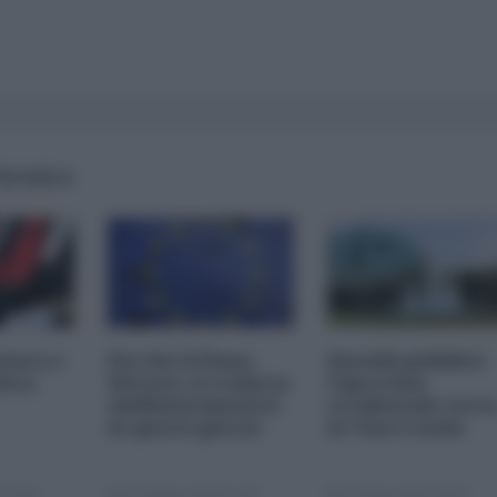
 formica
atura e
Perché il Piano
Sussidi pubblici:
itica
Werner si realizza
l'ipocrisia
(definitivamente)
occidentale vers
in questi giorni
la Cina è nuda
 13:00
07 Maggio 2024 11:00
27 Aprile 2024 19:00