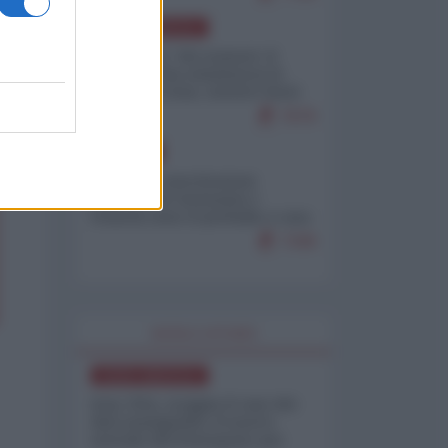
NORD-AMERICA
Il "mistero" dei numeri: il
governo Usa minimizza le
vittime in Iran, mentre fonti
interne...
7679
EUROPA
Mosca: le esercitazioni
nucleari di Germania e
Francia sono il preludio a una
guerra contro la Russia
7349
WORLD AFFAIRS
NORD-AMERICA
Iran-USA, scoppia il caso dei
dati manipolati: il nuovo
metodo del Pentagono per