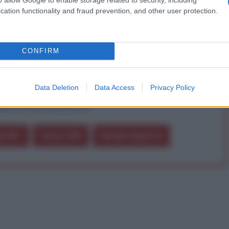
a vera informazione pluralista.
cation functionality and fraud prevention, and other user protection.
a alla nostra Lunga Marcia.
CONFIRM
Abbonati!
Data Deletion
Data Access
Privacy Policy
pure effettua una donazione
a 5€
Dona 15€
Scegli importo