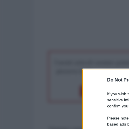
I nostri articoli saranno gratu
preserva la libera infor
Do Not Pr
Dona 1€
Don
If you wish 
sensitive in
confirm your
Please note
based ads b