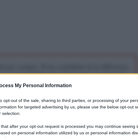
iti per sempre. Il tuo contributo fa la differenza:
mazione. L'ANTIDIPLOMATICO SEI ANCHE TU!
ocess My Personal Information
a 5€
Dona 15€
Scegli importo
to opt-out of the sale, sharing to third parties, or processing of your per
formation for targeted advertising by us, please use the below opt-out s
 selection.
 that after your opt-out request is processed you may continue seeing i
ased on personal information utilized by us or personal information dis