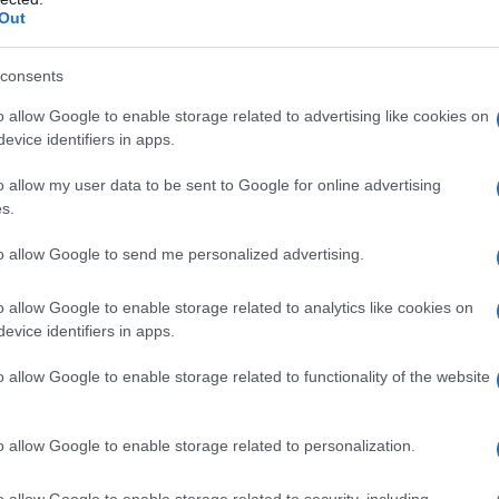
m del lavoro nero. Chiediamo l' assunzione di 20
Out
, ieri al convegno Federmanager il Premier Meloni ha
 altri paesi a danno della concorrenza dei sistemi
consents
este ragioni deve continuare la "guerra dei capitali"
o allow Google to enable storage related to advertising like cookies on
tato, a far pagare le tasse alle multinazionali presenti
evice identifiers in apps.
ta evasione, elusione e lavoro nero. Va colpito il
o allow my user data to be sent to Google for online advertising
a sovranità italiana.
s.
to allow Google to send me personalized advertising.
o allow Google to enable storage related to analytics like cookies on
evice identifiers in apps.
o allow Google to enable storage related to functionality of the website
ATTENZIONE!
r reagire alla dittatura degli algoritmi.
o allow Google to enable storage related to personalization.
iDiplomatico lede un tuo diritto fondamentale.
o allow Google to enable storage related to security, including