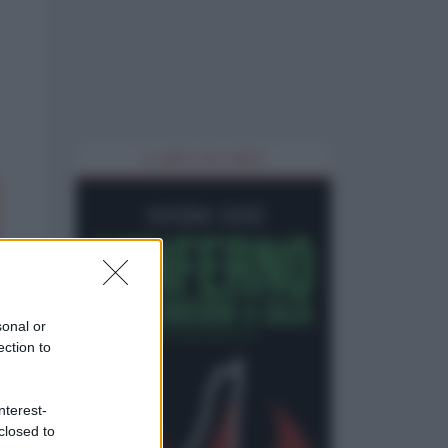
IL LIBRO DEL MESE
sonal or
ection to
nterest-
closed to