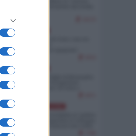
Quali sarebbero le “vittorie
ucraine” decantate dai media
italici?
10170
EUROPA
Invasione di Ceuta: cosa sta
accadendo
nell'enclave spagnola?
9210
EUROPA
Quando il figlio di Netanyahu
incitava "l'occupazione
musulmana" di Ceuta e
Melilla
8471
AMERICA LATINA
Dalla Convertibilità al "grillete
fiscal": l'Argentina si consegna
ai mercati (ancora una volta)
7788