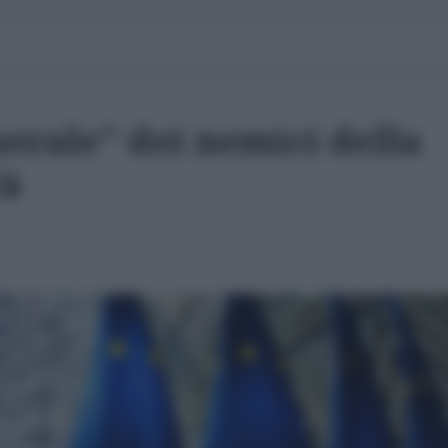
nerale" dei nemici della
tà