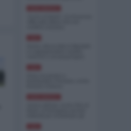
minimizzare le perdite
NORD-AMERICA
"Scorte al limite": il retroscena
CNN sulla difesa USA nel
conflitto iraniano
ASIA
Yemen, blocco Bab el-Mandab:
Le superpetroliere saudite
costrette a circumnavigare
l'Africa
ASIA
l'Iran era pronto a
bombardare l'Ucraina, cos'ha
fermato l'attacco
NORD-AMERICA
Guerra all'Iran, scorte USA al
o
limite: il Pentagono investe
miliardi per ricostituire gli
arsenali
ASIA