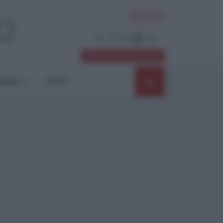
ACCEDI
Abbonati / Sostienici
NIONI
SHOP