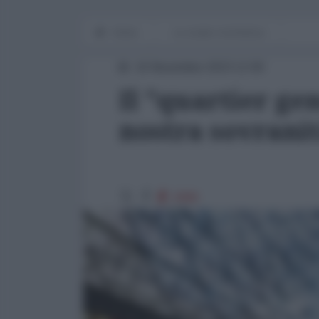
Home
Le cicale e la formica
16 Novembre 2023 12:00
Il "quartier ge
nostra sovrani
2998