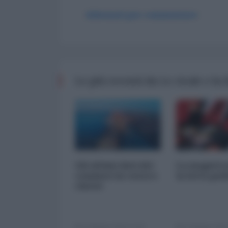
Abbonati per commentare
Le più recenti da Le cicale e la
Gli ultimi dati del
La magistr
commercio estero
la lotta pol
cinese
14 Maggio 2024 12:00
13 Maggio 2024