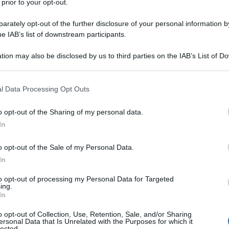
rdare il quartier generale" è una massima di Mao. E
 prior to your opt-out.
trai mi dissero sostanzialmente: "noi ci occupiamo
rately opt-out of the further disclosure of your personal information by
 dei vostri", è giunto il momento di pensare agli
he IAB’s list of downstream participants.
quartiere generale" sono Francoforte, Berlino,
tion may also be disclosed by us to third parties on the IAB’s List of 
ra. Lotta senza confini per la sovranita' italiana,
 that may further disclose it to other third parties.
972. Il Mediterraneo nel XXI secolo deve essere
 that this website/app uses one or more Google services and may gath
a, oltre che ai paesi africani e arabi.
l Data Processing Opt Outs
including but not limited to your visit or usage behaviour. You may click 
 to Google and its third-party tags to use your data for below specifi
o opt-out of the Sharing of my personal data.
pero del Pubblico Impiego Usb, proclamato sin
ogle consent section.
In
o dalle "polemiche" Landini-Salvini. Quel Landini che
ecisioni
contrattuali con i datori di lavoro.
o opt-out of the Sale of my Personal Data.
In
ontratti di tutto il personale dello Stato. Ieri il
to opt-out of processing my Personal Data for Targeted
ario minimo", parlando di " equa remunerazione".
ing.
In
o opt-out of Collection, Use, Retention, Sale, and/or Sharing
 contratti bassi. Sempre ieri riunione alla Prefettura
ersonal Data that Is Unrelated with the Purposes for which it
lected.