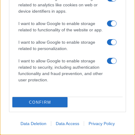
related to analytics like cookies on web or
02 Agosto 2026 16:46
device identifiers in apps.
I want to allow Google to enable storage
related to functionality of the website or app.
I want to allow Google to enable storage
related to personalization.
I want to allow Google to enable storage
related to security, including authentication
functionality and fraud prevention, and other
user protection.
A Ceuta non e' "guerra ibrida"?
CONFIRM
Data Deletion
Data Access
Privacy Policy
31 Luglio 2026 19:00