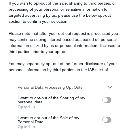
If you wish to opt-out of the sale, sharing to third parties, or
processing of your personal or sensitive information for
targeted advertising by us, please use the below opt-out
section to confirm your selection.
04 Agosto 2026 07:00
Please note that after your opt-out request is processed you
may continue seeing interest-based ads based on personal
information utilized by us or personal information disclosed to
third parties prior to your opt-out.
You may separately opt-out of the further disclosure of your
personal information by third parties on the IAB’s list of
downstream participants.
Personal Data Processing Opt Outs
This information may also be disclosed by us to third parties
on the IAB’s List of Downstream Participants that may further
I want to opt-out of the Sharing of my
disclose it to other third parties.
personal data.
Opted In
Chris Hedges - Don Corleone Trump
Please note that this website/app uses one or more Google
services and may gather and store information including but
I want to opt-out of the Sale of my
Personal Data.
not limited to your visit or usage behaviour. You may click to
Opted In
grant or deny consent to Google and its third-party tags to