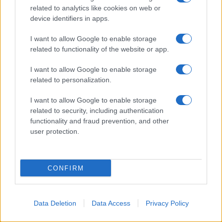
related to analytics like cookies on web or
device identifiers in apps.
Commenti
I want to allow Google to enable storage
ancora nessun commento
related to functionality of the website or app.
I want to allow Google to enable storage
related to personalization.
Abbonati per commentare
I want to allow Google to enable storage
related to security, including authentication
functionality and fraud prevention, and other
Le più recenti da Cultura e Resistenza
user protection.
CONFIRM
Data Deletion
Data Access
Privacy Policy