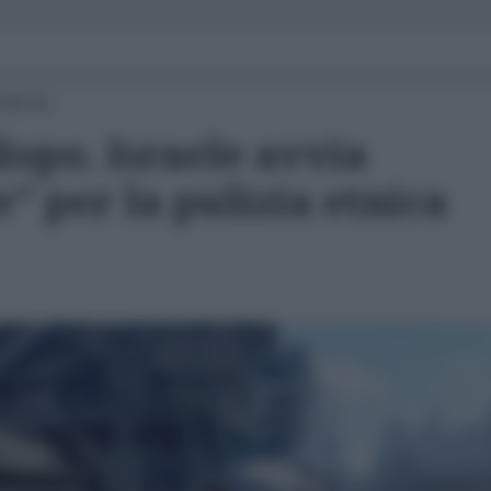
 09:41
opo. Israele avvia
" per la pulizia etnica