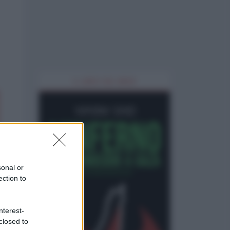
IL LIBRO DEL MESE
sonal or
ection to
nterest-
closed to