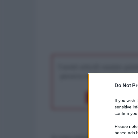
I nostri articoli saranno gratu
preserva la libera infor
Do Not Pr
Dona 1€
Don
If you wish 
sensitive in
confirm your
Please note
based ads b
In cosa consiste il “piano gener