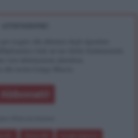
ATTENZIONE!
r reagire alla dittatura degli algoritmi.
iDiplomatico lede un tuo diritto fondamentale.
a vera informazione pluralista.
a alla nostra Lunga Marcia.
Abbonati!
pure effettua una donazione
a 5€
Dona 15€
Scegli importo