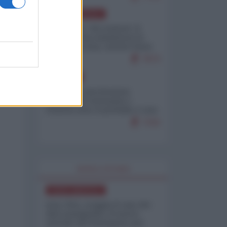
NORD-AMERICA
Il "mistero" dei numeri: il
governo Usa minimizza le
vittime in Iran, mentre fonti
interne...
7673
EUROPA
Mosca: le esercitazioni
nucleari di Germania e
Francia sono il preludio a una
guerra contro la Russia
7332
WORLD AFFAIRS
NORD-AMERICA
Iran-USA, scoppia il caso dei
dati manipolati: il nuovo
metodo del Pentagono per