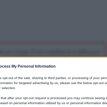
iti per sempre. Il tuo contributo fa la differenza:
mazione. L'ANTIDIPLOMATICO SEI ANCHE TU!
ocess My Personal Information
a 5€
Dona 15€
Scegli importo
to opt-out of the sale, sharing to third parties, or processing of your per
formation for targeted advertising by us, please use the below opt-out s
 selection.
 that after your opt-out request is processed you may continue seeing i
ased on personal information utilized by us or personal information dis
ale”? Questo piano genocida prende questa