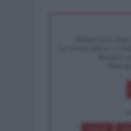
Abbiamo poco tempo pe
La censura imposta a l'Ant
Rivendica un
Partecip
op
Dona 1€
Don