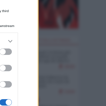
 third
Downstream
er and store
I PIÙ LETTI DELLA SETTIMANA
to grant or
ed purposes
Restare umani: la forma più
alta di ribellione al mondo
distopico di oggi (di Alberto
Bradanini)
20226
Ceuta: perché il Marocco fa
con noi quello che vuole (di
Alberto Negri)
12434
EUROPA