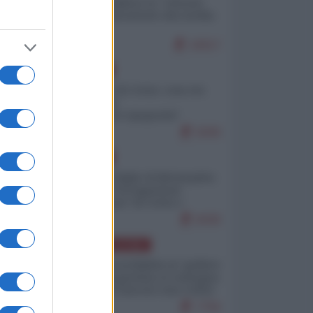
Quali sarebbero le “vittorie
ucraine” decantate dai media
italici?
10017
EUROPA
Invasione di Ceuta: cosa sta
accadendo
nell'enclave spagnola?
9206
EUROPA
Quando il figlio di Netanyahu
incitava "l'occupazione
musulmana" di Ceuta e
Melilla
8436
AMERICA LATINA
Dalla Convertibilità al "grillete
fiscal": l'Argentina si consegna
ai mercati (ancora una volta)
7756