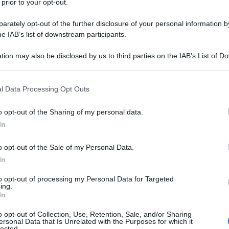
 prior to your opt-out.
 generali in pensione delle forze armate israeliane,
rately opt-out of the further disclosure of your personal information by
he IAB’s list of downstream participants.
eta pulizia etnica dei palestinesi dalle aree di Gaza
tion may also be disclosed by us to third parties on the IAB’s List of 
 that may further disclose it to other third parties.
na striscia di terra controllata dall'esercito israeliano
i del nord dal sud.
 that this website/app uses one or more Google services and may gath
l Data Processing Opt Outs
including but not limited to your visit or usage behaviour. You may click 
 to Google and its third-party tags to use your data for below specifi
 da parte di Israele, non è un fatto nuovo, ma
o opt-out of the Sharing of my personal data.
ogle consent section.
ediamenti ebraici nella zona, un'idea
sostenuta da
In
 della Knesset.
o opt-out of the Sale of my Personal Data.
In
ne si stanno attualmente concentrando nel nord di
to opt-out of processing my Personal Data for Targeted
a e hanno inviato carri armati nella zona per la prima
ing.
, tra cui nove bambini, sono state uccise dagli
In
nte la notte tra sabato e domenica.
o opt-out of Collection, Use, Retention, Sale, and/or Sharing
ersonal Data that Is Unrelated with the Purposes for which it
lected.