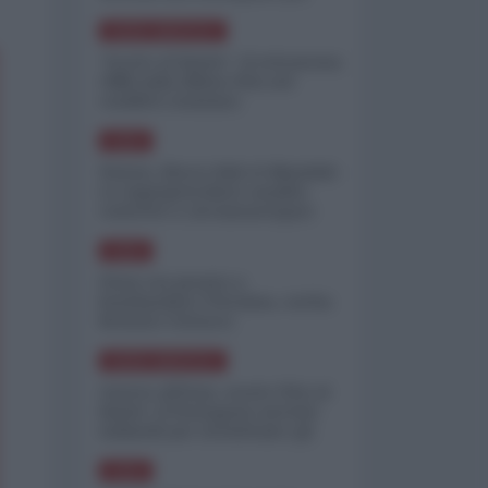
minimizzare le perdite
NORD-AMERICA
"Scorte al limite": il retroscena
CNN sulla difesa USA nel
conflitto iraniano
ASIA
Yemen, blocco Bab el-Mandab:
Le superpetroliere saudite
costrette a circumnavigare
l'Africa
ASIA
l'Iran era pronto a
bombardare l'Ucraina, cos'ha
fermato l'attacco
NORD-AMERICA
Guerra all'Iran, scorte USA al
limite: il Pentagono investe
miliardi per ricostituire gli
arsenali
ASIA