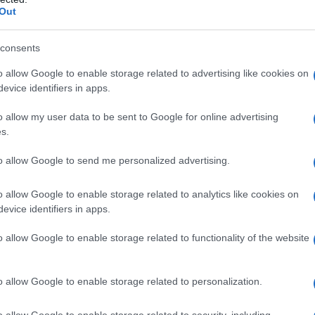
 israeliani hanno anche fatto appello ai palestinesi,
Out
irigersi a sud della Striscia di Gaza.
consents
stinesi hanno iniziato a dirigersi verso sud, ma le
o allow Google to enable storage related to advertising like cookies on
 non ascoltare l'ordine di israeliano. Infatti, Tel Aviv
evice identifiers in apps.
 volte le cosiddette "zone sicure".
o allow my user data to be sent to Google for online advertising
s.
lestinese raggiunge Ashkelon
to allow Google to send me personalized advertising.
Saraya Al-Quds, il ramo militare del movimento
o allow Google to enable storage related to analytics like cookies on
ha preso di mira Ashkelon, nel sud dei territori
evice identifiers in apps.
iani situati lungo la Striscia di Gaza, ieri pomeriggio.
o allow Google to enable storage related to functionality of the website
e mentre continuano gli scontri sul terreno nel nord
ivelato oggi i media israeliani, due soldati sono
o allow Google to enable storage related to personalization.
o allow Google to enable storage related to security, including