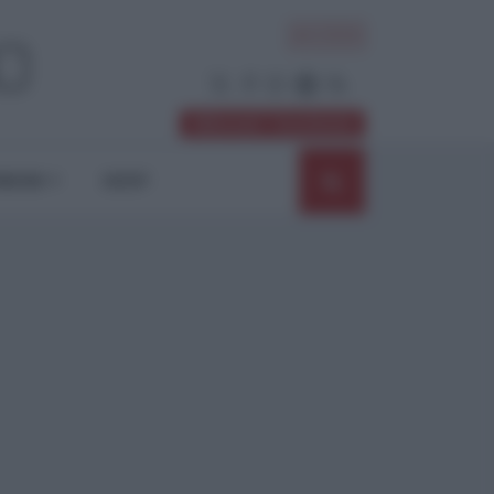
ACCEDI
Abbonati / Sostienici
NIONI
SHOP