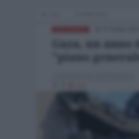
Home
IN PRIMO PIANO
07 Ottobre 2024
MEDITERRANEO
Gaza, un anno d
"piano generale
La Redazione de l'AntiDiplomatico
1162