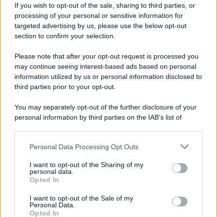
If you wish to opt-out of the sale, sharing to third parties, or
processing of your personal or sensitive information for
di Giuseppe Masala
targeted advertising by us, please use the below opt-out
section to confirm your selection.
Please note that after your opt-out request is processed you
may continue seeing interest-based ads based on personal
information utilized by us or personal information disclosed to
Gli Stati Uniti stanno perdendo “la Guerra
third parties prior to your opt-out.
Mondiale a pezzi”?
You may separately opt-out of the further disclosure of your
25 Giugno 2026 10:00
personal information by third parties on the IAB’s list of
downstream participants.
Personal Data Processing Opt Outs
This information may also be disclosed by us to third parties
#
EXODUS
on the IAB’s List of Downstream Participants that may further
I want to opt-out of the Sharing of my
disclose it to other third parties.
personal data.
Opted In
di Michelangelo Severgnini
Please note that this website/app uses one or more Google
services and may gather and store information including but
I want to opt-out of the Sale of my
Personal Data.
not limited to your visit or usage behaviour. You may click to
Opted In
grant or deny consent to Google and its third-party tags to