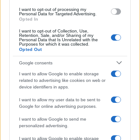
use your data for below specified purposes in below Google
I want to opt-out of processing my
consent section.
La Trilogia del Rimosso di Michelangelo
Personal Data for Targeted Advertising.
Severgnini, prodotta da l'AntiDiplomatico,
Opted In
interamente in chiaro
I want to opt-out of Collection, Use,
24 Luglio 2026 15:49
Retention, Sale, and/or Sharing of my
Personal Data that Is Unrelated with the
Purposes for which it was collected.
Opted Out
#
GENERAZIONE
ANTIDIPLOMATICA
Google consents
I want to allow Google to enable storage
related to advertising like cookies on web or
device identifiers in apps.
I want to allow my user data to be sent to
Google for online advertising purposes.
I want to allow Google to send me
Berlino salva la privacy delle chat online –
personalized advertising.
ma il rischio censura resta all’orizzonte
I want to allow Google to enable storage
17 Ottobre 2025 13:00