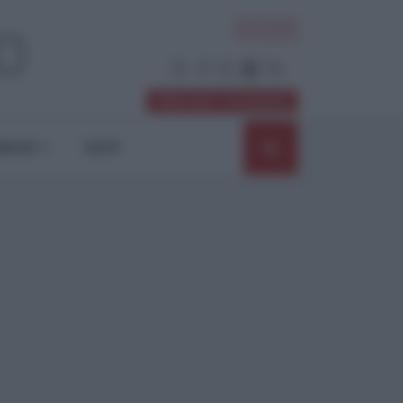
ACCEDI
Abbonati / Sostienici
NIONI
SHOP