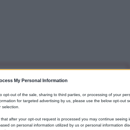
iti per sempre. Il tuo contributo fa la differenza:
ocess My Personal Information
mazione. L'ANTIDIPLOMATICO SEI ANCHE TU!
to opt-out of the sale, sharing to third parties, or processing of your per
formation for targeted advertising by us, please use the below opt-out s
a 5€
Dona 15€
Scegli importo
 selection.
 that after your opt-out request is processed you may continue seeing i
ased on personal information utilized by us or personal information dis