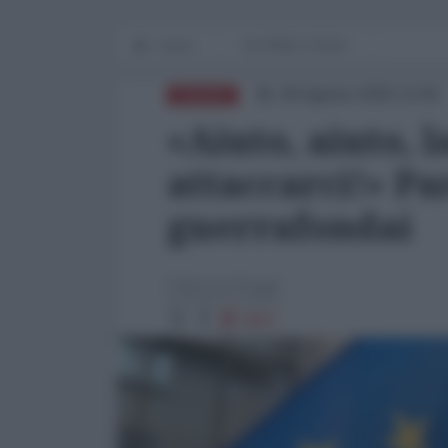
Home
IN PRIMO PIANO
06 Agosto 2025 12:00
EUROPA
«Aiuto, aiuto, l
attaccarci!» Pa
guerrafondai
Fabrizio Poggi
9607