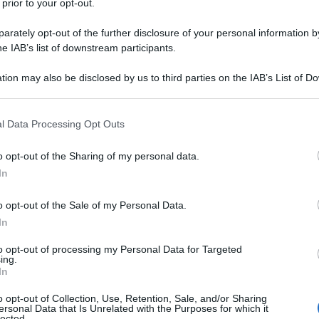
 prior to your opt-out.
lomatico
rately opt-out of the further disclosure of your personal information by
he IAB’s list of downstream participants.
tion may also be disclosed by us to third parties on the IAB’s List of 
ocristiano di lungo corso, la sfida elettorale del
 that may further disclose it to other third parties.
ronte popolare, si riproponga oggi tale e quale,
 that this website/app uses one or more Google services and may gath
l Data Processing Opt Outs
ntesto sociale mutati in oltre settant'anni. All'epoca,
including but not limited to your visit or usage behaviour. You may click 
– il primo, dopo il referendum su monarchia o
 to Google and its third-party tags to use your data for below specifi
o opt-out of the Sharing of my personal data.
ogle consent section.
o nelle sacrestie e negli oratori, nel timore che
In
opolare, forte di un elettorato ben più militante di
o opt-out of the Sale of my Personal Data.
'Italia cadesse sotto il tallone sovietico
.
In
 di Vaticano, ambasciata yankee e gangli affaristico-
to opt-out of processing my Personal Data for Targeted
ing.
per quella che sproloquiano essere «la postura
In
a: un macigno sulle prospettive del continente
o opt-out of Collection, Use, Retention, Sale, and/or Sharing
 solo in Ucraina: in tutto il Baltico, sostengono i
ersonal Data that Is Unrelated with the Purposes for which it
lected.