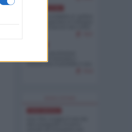
AMERICA LATINA
Dalla Convertibilità al "grillete
fiscal": l'Argentina si consegna
ai mercati (ancora una volta)
7937
EUROPA
Mosca: le esercitazioni
nucleari di Germania e
Francia sono il preludio a una
guerra contro la Russia
7516
WORLD AFFAIRS
NORD-AMERICA
Iran-USA, scoppia il caso dei
dati manipolati: il nuovo
metodo del Pentagono per