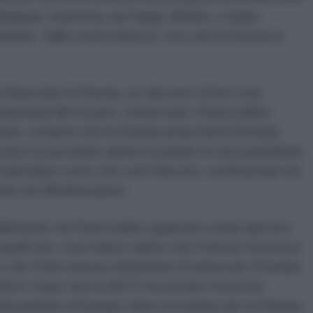
liningrad. Insomma, da Parigi, Berlino, Londra
lsinki, Tallin contro Mosca, così che la Russia si
minacciare la Russia, se davvero teme il suo
Raymond McGovern. Ormai solo i Paesi baltici,
pazio, credono che la Russia attaccherà l'Europa.
rò di ascoltare anche le parole di certi presidenti,
renderebbe conto che certi discorsi, confezionati nel
nche nel Mediterraneo!
lmente nei Paesi baltici qualcuno crede davvero
 quelli che «non hanno capito che l'Unione Sovietica
e che Putin avesse intenzione di attaccare l'Europa,
o 2014. Dopo che la NATO ha armato l'esercito
 più potente d'Europa, fatta eccezione per la Russia,