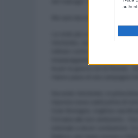
del malvagio “asse del male”, tutt
authenti
Ma sarà davvero così?
La vede più o meno al contrario i
Ishchenko, secondo il quale l'E
militare contro la Russia nel giro 
riequipaggiando i propri eserciti.
fa per la guerra con la Russia..
Hanno paura di una campagna mor
Secondo Ishchenko, in prima linea
risposta russa cadrà prima di tutt
Gran Bretagna, vogliono sacrifica
l'Ucraina alle loro ambizioni». Ora
orientale a dover combattere. Ecc
Baltico» per mano estone e finlan