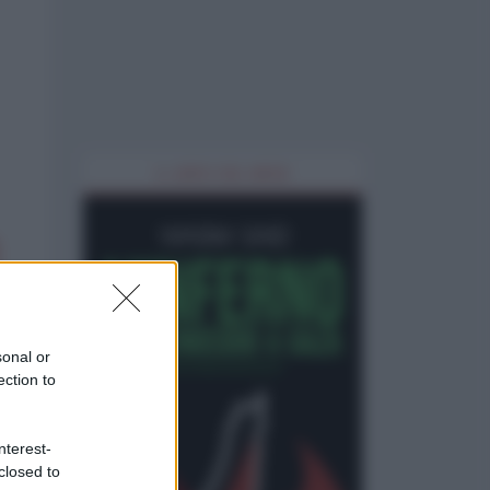
IL LIBRO DEL MESE
sonal or
ection to
nterest-
closed to