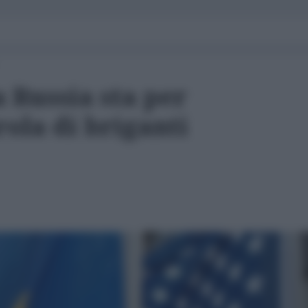
a Russia sta per
rola di briganti