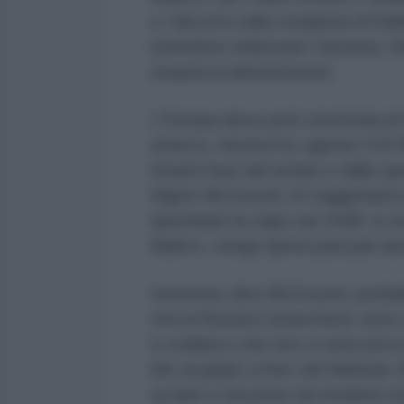
e i discorsi sulla conquista di Ka
intendono indirizzare Varsavia, He
esaurisca ulteriormente.
L'Europa deve però smetterla di 
attacco, sbotta l'ex agente CIA 
rimasti fuori dal tempo e dallo s
Signor McGovern, le suggeriamo pe
ripiombati di colpo nel 1948: si 
Baltico, vengo ripresi pari pari a
Insomma, dice McGovern, probabi
che la Russia li attaccherà: sono
è crollata e che non ci sono prov
fino al golpe a Kiev del febbrai
ucraino a tal punto da renderlo il