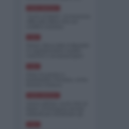
minimizzare le perdite
NORD-AMERICA
"Scorte al limite": il retroscena
CNN sulla difesa USA nel
conflitto iraniano
ASIA
Yemen, blocco Bab el-Mandab:
Le superpetroliere saudite
costrette a circumnavigare
l'Africa
ASIA
l'Iran era pronto a
bombardare l'Ucraina, cos'ha
fermato l'attacco
NORD-AMERICA
Guerra all'Iran, scorte USA al
limite: il Pentagono investe
miliardi per ricostituire gli
arsenali
ASIA