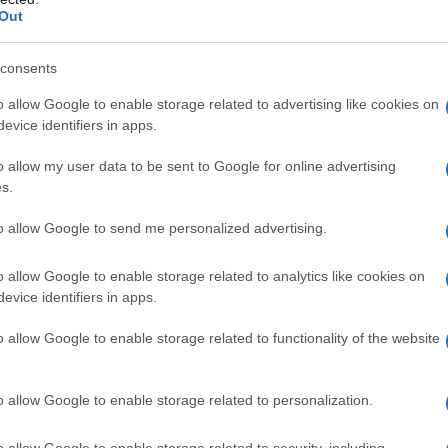
ltare bellicista UE-USA-NATO, si arriva a nutrire «la
Out
ome viene enunciato - la convinzione, che la Russia,
 proposito di altre, nuove iniziative di aggressione, a
consents
n addirittura della indipendenza di alcuni di essi».
o allow Google to enable storage related to advertising like cookies on
he, nel caso specifico, altri non è se non il
evice identifiers in apps.
ronunciate al Quirinale il 30 luglio in una devota
o allow my user data to be sent to Google for online advertising
s.
one Sovietica non c'è più dal 1991: si può ben
to allow Google to send me personalized advertising.
enere la “sostanza”, anzi la «postura» - accidenti,
o allow Google to enable storage related to analytics like cookies on
da e viene speso a destra e a manca e, peggio
evice identifiers in apps.
roposito - come dice il signor presidente della
o allow Google to enable storage related to functionality of the website
, proclamano a Bruxelles e poi, giù “a cascata”, a
soprattutto a Varsavia, Riga, Tallin o Vilnius, è tale
tocrazia russa è sempre pronto a calpestare il “sacro
o allow Google to enable storage related to personalization.
cratico per definizione, minacciato dalle autocrazie
o allow Google to enable storage related to security, including