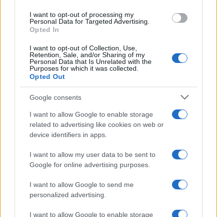
use your data for below specified purposes in below Google
Una finestra aperta
I want to opt-out of processing my
consent section.
Personal Data for Targeted Advertising.
Opted In
I want to opt-out of Collection, Use,
Retention, Sale, and/or Sharing of my
Personal Data that Is Unrelated with the
La governance cinese vista dai
Purposes for which it was collected.
rappresentanti italiani e la visione dello
Opted Out
sviluppo comune sino-italiano
Google consents
06 Agosto 2026 08:00
I want to allow Google to enable storage
related to advertising like cookies on web or
device identifiers in apps.
#
SCELTI
DAL
PEOPLE'S
DAILY
I want to allow my user data to be sent to
Google for online advertising purposes.
I want to allow Google to send me
personalized advertising.
I want to allow Google to enable storage