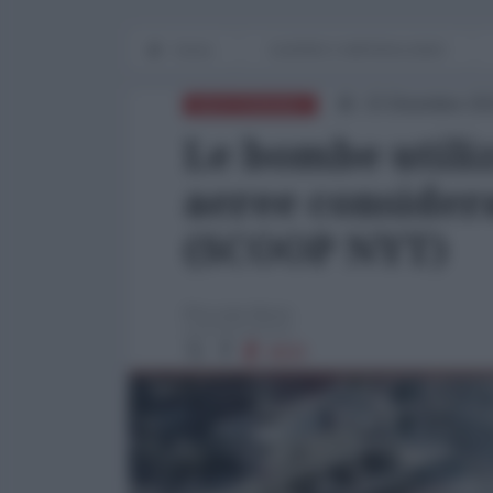
Home
GUERRE E IMPERIALISMO
23 Dicembre 20
MEDITERRANEO
Le bombe utiliz
aeree considera
(SCOOP NYT)
Piccole Note
4829