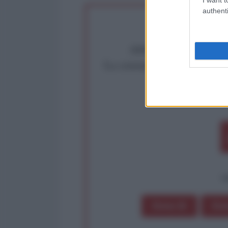
authenti
Abbiamo poco tempo pe
La censura imposta a l'Ant
Rivendica un
Partecip
op
Dona 1€
Don