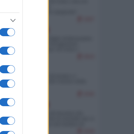
Invasione di Ceuta: cosa sta
accadendo
nell'enclave spagnola?
9287
EUROPA
Quando il figlio di Netanyahu
incitava "l'occupazione
musulmana" di Ceuta e
Melilla
8643
ITALIA
Il turismo di massa e i
"risvegli" del Corriere della
sera
8345
EUROPA
La mappa di Eurostat che
smonta tutte le storielle che vi
raccontano sul turismo di
massa
8189