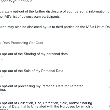
 prior to your opt-out.
di guerra a Gaza, Israele ha usato abitualmente una
rately opt-out of the further disclosure of your personal information by
he IAB’s list of downstream participants.
ttive in aree considerate sicure per i civili,
Times
condotta in base a prove visive.
tion may also be disclosed by us to third parties on the IAB’s List of 
 that may further disclose it to other third parties.
 sull’uso di bombe da 2.000 libbre in un’area del sud
 that this website/app uses one or more Google services and may gath
l Data Processing Opt Outs
ordinato ai civili di spostarsi per la loro sicurezza”.
including but not limited to your visit or usage behaviour. You may click 
 to Google and its third-party tags to use your data for below specifi
o opt-out of the Sharing of my personal data.
ogle consent section.
In
e analisi
o opt-out of the Sale of my Personal Data.
rtificiale per scansionare le immagini satellitari del
In
ri delle bombe. I giornalisti del Times hanno poi
to opt-out of processing my Personal Data for Targeted
della ricerca, alla ricerca di crateri che misurassero
ing.
In
Infatti, gli esperti di armamenti affermano che in
bre formano crateri di quelle dimensioni sul terreno
o opt-out of Collection, Use, Retention, Sale, and/or Sharing
ersonal Data that Is Unrelated with the Purposes for which it
lected.