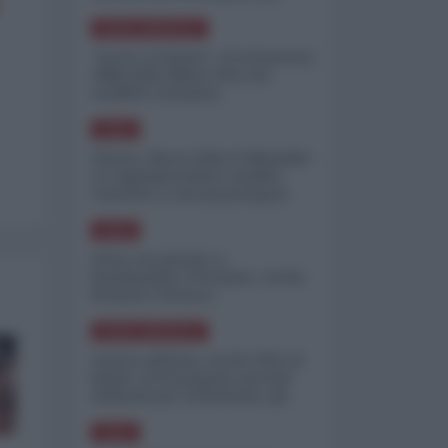
minimizzare le perdite
NORD-AMERICA
"Scorte al limite": il retroscena
CNN sulla difesa USA nel
conflitto iraniano
ASIA
Yemen, blocco Bab el-Mandab:
Le superpetroliere saudite
costrette a circumnavigare
l'Africa
ASIA
l'Iran era pronto a
bombardare l'Ucraina, cos'ha
fermato l'attacco
NORD-AMERICA
Guerra all'Iran, scorte USA al
limite: il Pentagono investe
miliardi per ricostituire gli
arsenali
ASIA