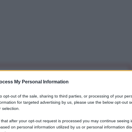
iti per sempre. Il tuo contributo fa la differenza:
ocess My Personal Information
mazione. L'ANTIDIPLOMATICO SEI ANCHE TU!
to opt-out of the sale, sharing to third parties, or processing of your per
formation for targeted advertising by us, please use the below opt-out s
a 5€
Dona 15€
Scegli importo
 selection.
 that after your opt-out request is processed you may continue seeing i
ased on personal information utilized by us or personal information dis