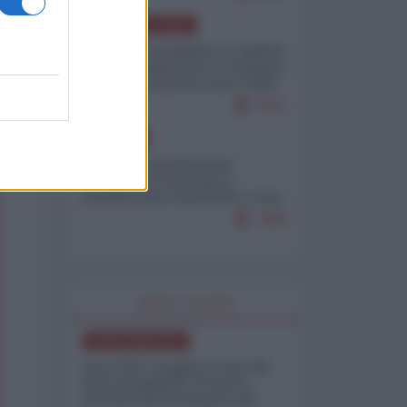
AMERICA LATINA
Dalla Convertibilità al "grillete
fiscal": l'Argentina si consegna
ai mercati (ancora una volta)
7927
EUROPA
Mosca: le esercitazioni
nucleari di Germania e
Francia sono il preludio a una
guerra contro la Russia
7499
WORLD AFFAIRS
NORD-AMERICA
Iran-USA, scoppia il caso dei
dati manipolati: il nuovo
metodo del Pentagono per