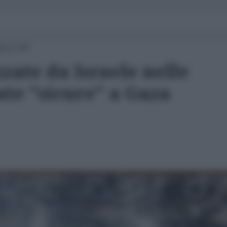
23 17:00
zate da Israele nelle
te "sicure" a Gaza