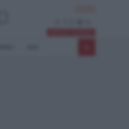
ACCEDI
Abbonati / Sostienici
NIONI
SHOP