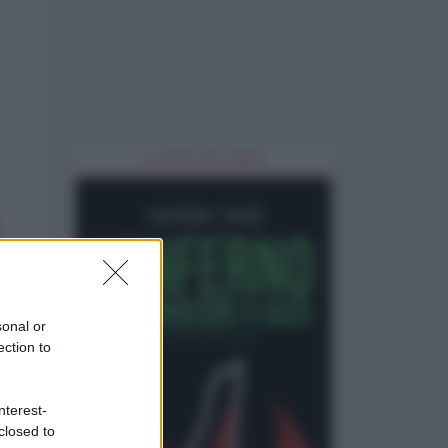
IL LIBRO DEL MESE
sonal or
ection to
nterest-
closed to