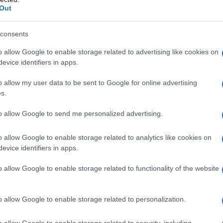
Out
li ordigni sono stati sganciati su aree che avevano
consents
ili. Interpellato sul punto dal NYT, “uno dei
 ha risposto che la priorità di Israele è distruggere
o allow Google to enable storage related to advertising like cookies on
evice identifiers in apps.
o genere saranno esaminate in una fase
sraele fa di tutto per proteggere i civili.
o allow my user data to be sent to Google for online advertising
s.
 ma così è. In merito a questo scoop si rimanda alle
to allow Google to send me personalized advertising.
te nota
.
o allow Google to enable storage related to analytics like cookies on
evice identifiers in apps.
o allow Google to enable storage related to functionality of the website
ura di Davide Malacaria. Questo il suo canale Telegram per tutti
//t.me/PiccoleNoteTelegram
o allow Google to enable storage related to personalization.
o allow Google to enable storage related to security, including