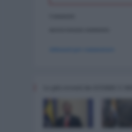
Commenti
ancora nessun commento
Abbonati per commentare
Le più recenti da GUERRE E 