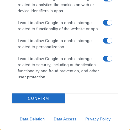
related to analytics like cookies on web or
#
I
MEDIA
ALLA
GUERRA
device identifiers in apps.
I want to allow Google to enable storage
di Francesco Santoianni
related to functionality of the website or app.
I want to allow Google to enable storage
related to personalization.
I want to allow Google to enable storage
Milioni di chiamate spam? Colpa dello
related to security, including authentication
Stato che non c’è più
functionality and fraud prevention, and other
28 Luglio 2026 16:00
user protection.
CONFIRM
#
NATIVI
Data Deletion
Data Access
Privacy Policy
di Raffaella Milandri