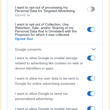
use your data for below specified purposes in below Google
I want to opt-out of processing my
consent section.
Personal Data for Targeted Advertising.
Opted In
I want to opt-out of Collection, Use,
"Black Rock non perde mai" – l'allarme di
Retention, Sale, and/or Sharing of my
Personal Data that Is Unrelated with the
Volpi sulla bolla tecnologica
Purposes for which it was collected.
Opted Out
27 Giugno 2026 16:24
Google consents
I want to allow Google to enable storage
#
MONDISUD
related to advertising like cookies on web or
device identifiers in apps.
di Fabrizio Verde
I want to allow my user data to be sent to
Google for online advertising purposes.
I want to allow Google to send me
personalized advertising.
Dalla Convertibilità al "grillete fiscal":
l'Argentina si consegna ai mercati (ancora
I want to allow Google to enable storage