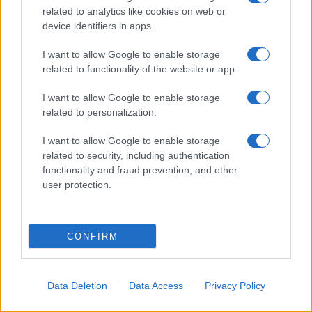
una volta)
related to analytics like cookies on web or
device identifiers in apps.
01 Agosto 2026 19:07
I want to allow Google to enable storage
related to functionality of the website or app.
#
ECONOMIA
E
DINTORNI
I want to allow Google to enable storage
related to personalization.
di Giuseppe Masala
I want to allow Google to enable storage
related to security, including authentication
functionality and fraud prevention, and other
user protection.
Gli Stati Uniti stanno perdendo “la Guerra
CONFIRM
Mondiale a pezzi”?
25 Giugno 2026 10:00
Data Deletion
Data Access
Privacy Policy