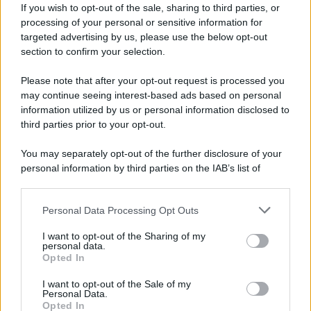
If you wish to opt-out of the sale, sharing to third parties, or
processing of your personal or sensitive information for
targeted advertising by us, please use the below opt-out
section to confirm your selection.
Please note that after your opt-out request is processed you
may continue seeing interest-based ads based on personal
information utilized by us or personal information disclosed to
third parties prior to your opt-out.
You may separately opt-out of the further disclosure of your
personal information by third parties on the IAB’s list of
downstream participants.
Discriminazione di voto dei Nativi
Personal Data Processing Opt Outs
This information may also be disclosed by us to third parties
Americani per le elezioni in USA
on the IAB’s List of Downstream Participants that may further
I want to opt-out of the Sharing of my
disclose it to other third parties.
personal data.
Raffaella Milandri
13 Agosto 2024 09:00
Opted In
Please note that this website/app uses one or more Google
services and may gather and store information including but
I want to opt-out of the Sale of my
di Raffaella Milandri* È dal 1965, con il Voting Rights Act
Personal Data.
not limited to your visit or usage behaviour. You may click to
firmato dal Presidente degli Stati Uniti Lyndon Johnson,
Opted In
grant or deny consent to Google and its third-party tags to