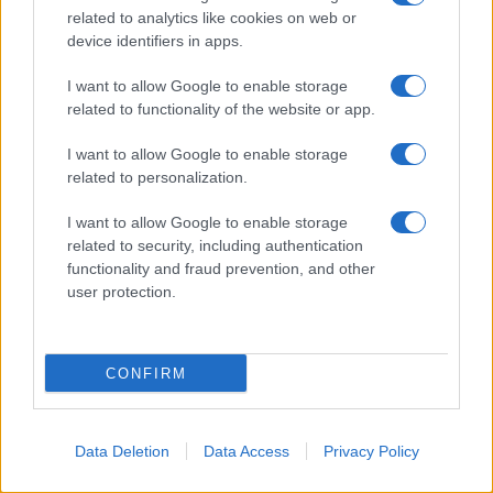
related to analytics like cookies on web or
device identifiers in apps.
di Alessandro Bartoloni
I want to allow Google to enable storage
related to functionality of the website or app.
I want to allow Google to enable storage
related to personalization.
Come finirebbe una guerra tra UE e
Russia? Tre scenari per il 2030 (e le
I want to allow Google to enable storage
alternative alla linea dura)
related to security, including authentication
20 Luglio 2026 10:00
functionality and fraud prevention, and other
user protection.
#
GEOGRAFIE
DEL
POTERE
CONFIRM
di Fabio Massimo Paernti
Data Deletion
Data Access
Privacy Policy