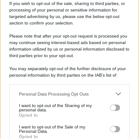
ministri di Iran e Arabia Saudita
If you wish to opt-out of the sale, sharing to third parties, or
processing of your personal or sensitive information for
NORD-AMERICA
targeted advertising by us, please use the below opt-out
"Una guerra illegale": Trump minimizza le perdite in
section to confirm your selection.
Iran, ma i dati lo smentiscono
Please note that after your opt-out request is processed you
EUROPA
may continue seeing interest-based ads based on personal
Petro accusa Netanyahu di essere responsabile
information utilized by us or personal information disclosed to
"dell'invasione civile di Ceuta da parte dei
third parties prior to your opt-out.
marocchini"
You may separately opt-out of the further disclosure of your
personal information by third parties on the IAB’s list of
downstream participants.
Personal Data Processing Opt Outs
This information may also be disclosed by us to third parties
on the IAB’s List of Downstream Participants that may further
I want to opt-out of the Sharing of my
disclose it to other third parties.
personal data.
Opted In
Please note that this website/app uses one or more Google
services and may gather and store information including but
I want to opt-out of the Sale of my
Personal Data.
not limited to your visit or usage behaviour. You may click to
Opted In
grant or deny consent to Google and its third-party tags to