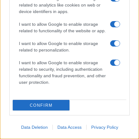
related to analytics like cookies on web or
device identifiers in apps.
I want to allow Google to enable storage
related to functionality of the website or app.
I want to allow Google to enable storage
related to personalization.
I want to allow Google to enable storage
related to security, including authentication
functionality and fraud prevention, and other
user protection.
CONFIRM
Data Deletion
Data Access
Privacy Policy