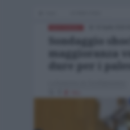
Home
IN PRIMO PIANO
02 Aprile 2026 0
MEDITERRANEO
Sondaggio shock
maggioranza vu
dure per i pale
La Redazione de l'AntiDiplomatico
7951