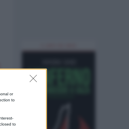
IL LIBRO DEL MESE
sonal or
ection to
nterest-
closed to