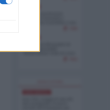
EUROPA
Mosca: le esercitazioni
nucleari di Germania e
Francia sono il preludio a una
guerra contro la Russia
7390
EUROPA
Petro accusa Netanyahu di
essere responsabile
"dell'invasione civile di Ceuta
da parte dei marocchini"
7062
WORLD AFFAIRS
NORD-AMERICA
Iran-USA, scoppia il caso dei
dati manipolati: il nuovo
metodo del Pentagono per