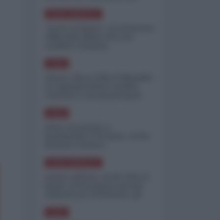
minimizzare le perdite
NORD-AMERICA
"Scorte al limite": il retroscena
CNN sulla difesa USA nel
conflitto iraniano
ASIA
Yemen, blocco Bab el-Mandab:
Le superpetroliere saudite
costrette a circumnavigare
l'Africa
ASIA
l'Iran era pronto a
bombardare l'Ucraina, cos'ha
fermato l'attacco
NORD-AMERICA
Guerra all'Iran, scorte USA al
limite: il Pentagono investe
miliardi per ricostituire gli
arsenali
ASIA