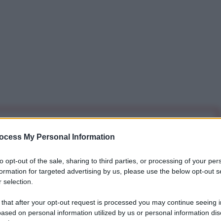
iti per sempre. Il tuo contributo fa la differenza:
ocess My Personal Information
mazione. L'ANTIDIPLOMATICO SEI ANCHE TU!
to opt-out of the sale, sharing to third parties, or processing of your per
formation for targeted advertising by us, please use the below opt-out s
a 5€
Dona 15€
Scegli importo
 selection.
 that after your opt-out request is processed you may continue seeing i
ased on personal information utilized by us or personal information dis