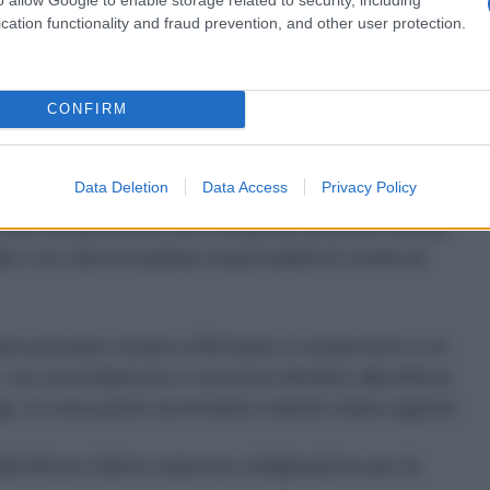
cation functionality and fraud prevention, and other user protection.
l gioco: chiunque uccida ebrei non potrà più respirare
", ha aggiunto il ministro della sicurezza nazionale.
CONFIRM
ato in prima lettura nel marzo 2023 e ha superato la
set nel novembre 2025.
Data Deletion
Data Access
Privacy Policy
solo ai palestinesi che compiono attacchi mortali
ti o ai coloni israeliani responsabili di crimini di
ni possano essere effettuate in tempi brevi e in
 tra cui isolamento e accesso limitato alla difesa
ge, le esecuzioni avverranno tramite impiccagione.
palestinese hanno
espresso
indignazione per la