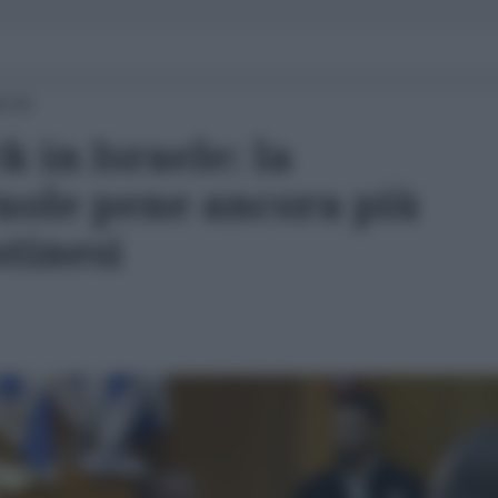
9:00
 in Israele: la
ole pene ancora più
stinesi