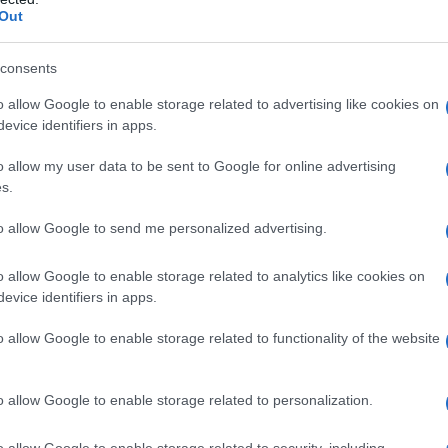
Out
noltre disagio per le immagini di ministri israeliani
igore della legge bevendo champagne,
consents
che soldati israeliani venivano uccisi dai combattenti
o allow Google to enable storage related to advertising like cookies on
ibano.
evice identifiers in apps.
o un sostegno diretto alla legge, sostenendo che
o allow my user data to be sent to Google for online advertising
s.
eri palestinesi con israeliani negli scambi di
to allow Google to send me personalized advertising.
gge avrebbe provocato sanzioni internazionali contro
o allow Google to enable storage related to analytics like cookies on
evice identifiers in apps.
o allow Google to enable storage related to functionality of the website
 seconda e la terza lettura nella tarda serata del 30
er uno", ha dichiarato il ministro della Sicurezza
o allow Google to enable storage related to personalization.
ggiando l'approvazione della legge stappando una
a Knesset.
o allow Google to enable storage related to security, including