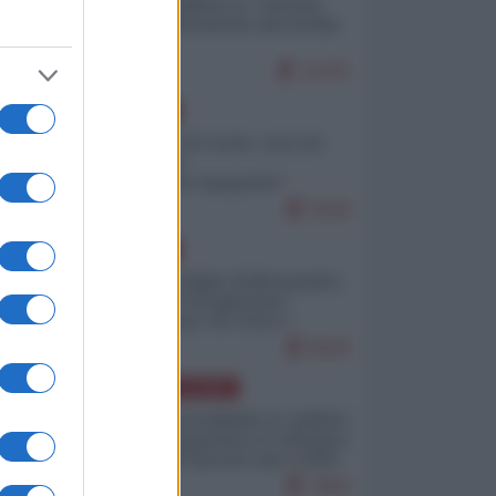
Quali sarebbero le “vittorie
ucraine” decantate dai media
italici?
11475
EUROPA
Invasione di Ceuta: cosa sta
accadendo
nell'enclave spagnola?
9239
EUROPA
Quando il figlio di Netanyahu
incitava "l'occupazione
musulmana" di Ceuta e
Melilla
8540
AMERICA LATINA
Dalla Convertibilità al "grillete
fiscal": l'Argentina si consegna
ai mercati (ancora una volta)
7862