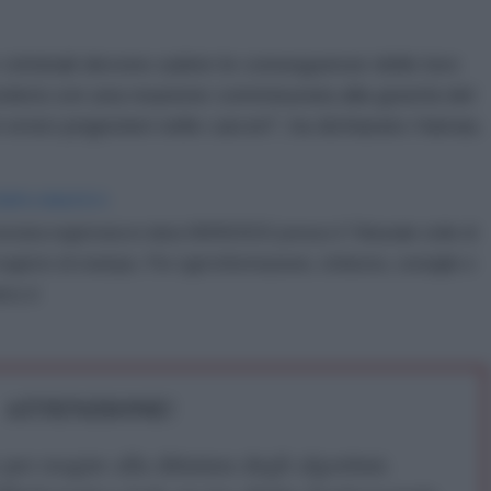
r criminali devono subire le conseguenze delle loro
ponderà con una reazione commisurata alla gravità del
roici prigionieri nelle carceri", ha dichiarato Hamas.
IDIPLOMATICO
stata registrata in data 08/09/2015 presso il Tribunale civile di
gistro di stampa. Per ogni informazione, richiesta, consiglio e
ico.it
ATTENZIONE!
r reagire alla dittatura degli algoritmi.