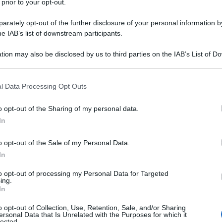
 prior to your opt-out.
 citata dal quotidiano israeliano Maariv
, la maggior
rately opt-out of the further disclosure of your personal information by
he IAB’s list of downstream participants.
 nuova legge sulla pena di morte per i prigionieri
sua estensione.
tion may also be disclosed by us to third parties on the IAB’s List of 
 that may further disclose it to other third parties.
cial media e 600.000 interazioni, analizzati dalla
 that this website/app uses one or more Google services and may gath
l Data Processing Opt Outs
.
including but not limited to your visit or usage behaviour. You may click 
 to Google and its third-party tags to use your data for below specifi
o opt-out of the Sharing of my personal data.
ogle consent section.
 degli israeliani ha criticato la legge, ma non per
In
i erano frustrati dal fatto che la legge fosse
lettorali, ma chiedevano pene ancora più severe per i
o opt-out of the Sale of my Personal Data.
In
to opt-out of processing my Personal Data for Targeted
ing.
ha criticato la pena di morte, sostenendo che non si
In
 coloro che sono coinvolti nell'operazione di
o opt-out of Collection, Use, Retention, Sale, and/or Sharing
ersonal Data that Is Unrelated with the Purposes for which it
lected.