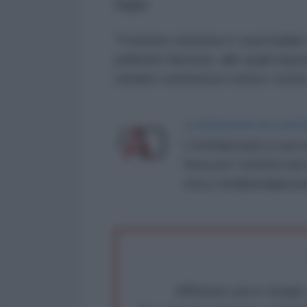
legge.
"Il nemico sionista e i suoi leade
politiche fasciste, alle quali ris
crimine commesso contro i nostri e
LA REDAZIONE DE L'ANT
L'AntiDiplomatico è una te
Roma al n° 162/2015 del re
critica: info@lantidiplomat
Abbiamo poco tempo pe