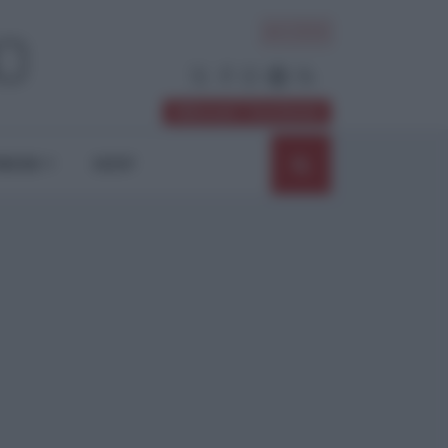
ACCEDI
Abbonati / Sostienici
NIONI
SHOP