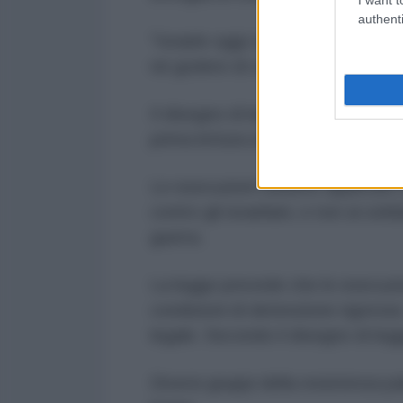
authenti
"Israele oggi cambia le regole de
né godere di condizioni carcerarie
Il
disegno di legge
è stato approv
prima lettura ufficiale alla Knes
Le esecuzioni saranno applicate 
contro gli israeliani, e non ai solda
guerra.
La legge prevede che le esecuzio
condizioni di detenzione rigorose,
legale. Secondo il disegno di leg
Diversi gruppi della resistenza 