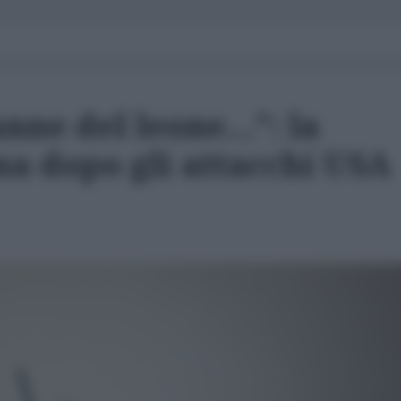
anne del leone…”: la
na dopo gli attacchi USA