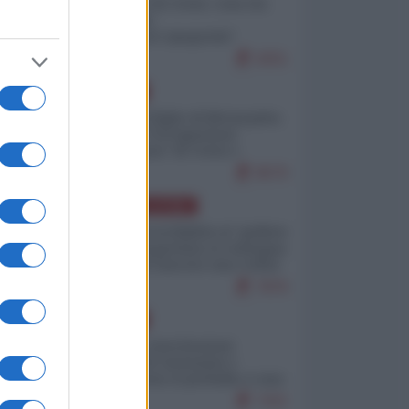
Invasione di Ceuta: cosa sta
accadendo
nell'enclave spagnola?
9251
EUROPA
Quando il figlio di Netanyahu
incitava "l'occupazione
musulmana" di Ceuta e
Melilla
8570
AMERICA LATINA
Dalla Convertibilità al "grillete
fiscal": l'Argentina si consegna
ai mercati (ancora una volta)
7876
EUROPA
Mosca: le esercitazioni
nucleari di Germania e
Francia sono il preludio a una
guerra contro la Russia
7421