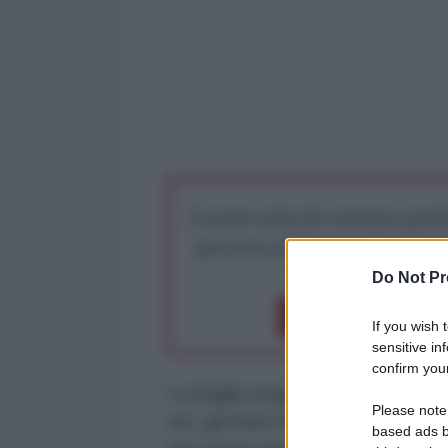
I nostri articoli saranno gratu
preserva la libera infor
Do Not Pr
Dona 1€
Don
If you wish 
sensitive in
confirm your
La fragile tregua nel Golfo Persic
Please note
ore, gli Stati Uniti hanno provoc
based ads b