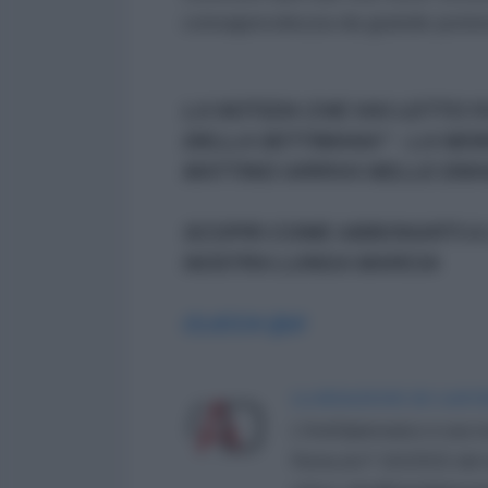
consapevolezza da grande poten
LA NOTIZIA CHE HAI LETTO F
DELLA SETTIMANA" - LA NE
MATTINO ARRIVA NELLE EMAI
SCOPRI COME ABBONARTI A 
NOSTRA LUNGA MARCIA
CLICCA QUI
LA REDAZIONE DE L'ANT
L'AntiDiplomatico è una te
Roma al n° 162/2015 del re