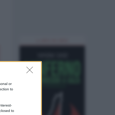
IL LIBRO DEL MESE
sonal or
ection to
nterest-
closed to