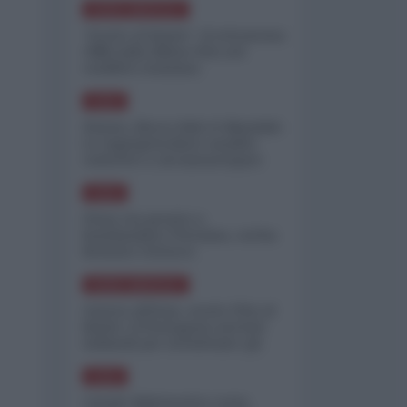
NORD-AMERICA
"Scorte al limite": il retroscena
CNN sulla difesa USA nel
conflitto iraniano
ASIA
Yemen, blocco Bab el-Mandab:
Le superpetroliere saudite
costrette a circumnavigare
l'Africa
ASIA
l'Iran era pronto a
bombardare l'Ucraina, cos'ha
fermato l'attacco
NORD-AMERICA
Guerra all'Iran, scorte USA al
limite: il Pentagono investe
miliardi per ricostituire gli
arsenali
ASIA
Canale diplomatico resta