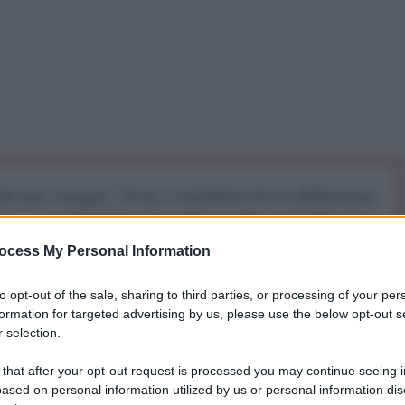
iti per sempre. Il tuo contributo fa la differenza:
mazione. L'ANTIDIPLOMATICO SEI ANCHE TU!
ocess My Personal Information
a 5€
Dona 15€
Scegli importo
to opt-out of the sale, sharing to third parties, or processing of your per
formation for targeted advertising by us, please use the below opt-out s
 selection.
o sembra ormai sull’orlo del collasso. Nelle ultime
 that after your opt-out request is processed you may continue seeing i
ato
nuovi scontri
nello Stretto di Hormuz innescando
ased on personal information utilized by us or personal information dis