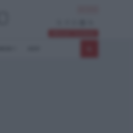
ACCEDI
Abbonati / Sostienici
NIONI
SHOP