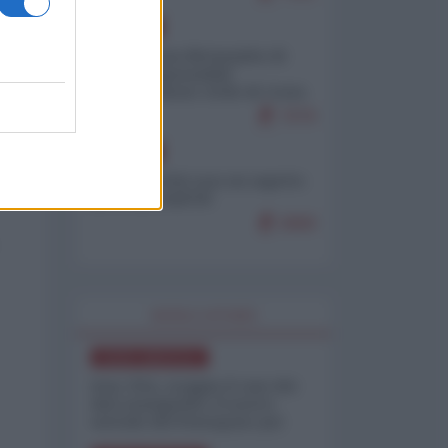
EUROPA
Petro accusa Netanyahu di
essere responsabile
"dell'invasione civile di Ceuta
da parte dei marocchini"
7079
EUROPA
Ceuta, perché non mi aspetto
più nulla dall'UE
6868
WORLD AFFAIRS
NORD-AMERICA
Iran-USA, scoppia il caso dei
dati manipolati: il nuovo
metodo del Pentagono per
minimizzare le perdite