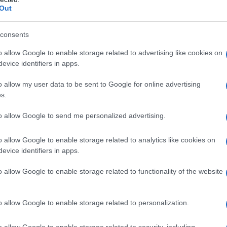
Out
verso il Mare di Oman. Media iraniani, tra cui Tasnim,
oni nella zona del molo Taheri, a Sirik, durante le
consents
e USA è però diametralmente opposta. Il Comando
o allow Google to enable storage related to advertising like cookies on
M) ha definito gli attacchi iraniani “non provocati”,
evice identifiers in apps.
navali stavano semplicemente transitando in acque
man. Washington afferma di aver intercettato missili,
o allow my user data to be sent to Google for online advertising
s.
iane senza subire perdite o danni.
to allow Google to send me personalized advertising.
tunitensi hanno reagito colpendo infrastrutture
ncio degli attacchi: siti missilistici, basi per droni,
o allow Google to enable storage related to analytics like cookies on
evice identifiers in apps.
gence. Gli Stati Uniti insistono nel dichiarare di “non
ndo la volontà di proteggere le proprie forze nella
o allow Google to enable storage related to functionality of the website
te il quadro è intervenuto il segretario di Stato USA
parare gli scontri delle ultime ore dalla più ampia
o allow Google to enable storage related to personalization.
contro l’Iran insieme a Israele, denominata “Epic
o allow Google to enable storage related to security, including