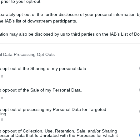
ischia di trascinare l’intera regione in una crisi
 prior to your opt-out.
ze potenzialmente devastanti per il commercio
rately opt-out of the further disclosure of your personal information by
o dalle autorità iraniane, la miccia è stata accesa
he IAB’s list of downstream participants.
 petroliere iraniane in navigazione tra le acque
tion may also be disclosed by us to third parties on the IAB’s List of 
Hormuz. Teheran accusa Washington di aver violato il
 that may further disclose it to other third parties.
o imbarcazioni civili, ma anche aree costiere nei
 that this website/app uses one or more Google services and may gath
ell’isola di Qeshm. Le operazioni, evidenzia il quartier
l Data Processing Opt Outs
including but not limited to your visit or usage behaviour. You may click 
iya, sono state condotte “in coordinamento con
 to Google and its third-party tags to use your data for below specifi
o opt-out of the Sharing of my personal data.
niana è stata immediata. La Marina dell’esercito
ogle consent section.
In
asdaran hanno annunciato un’operazione congiunta
ensi presenti nell’area orientale dello Stretto di
o opt-out of the Sale of my Personal Data.
bahar. Secondo quanto comunicato dall’Iran,
In
li balistici antinave, missili da crociera e droni
to opt-out of processing my Personal Data for Targeted
ing.
In
luzione parlano apertamente di “danni significativi”
o opt-out of Collection, Use, Retention, Sale, and/or Sharing
ersonal Data that Is Unrelated with the Purposes for which it
rivelano che tre cacciatorpediniere USA siano stati
lected.