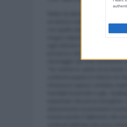
authenti
Rubio ha descritto gli eventi nel
un attacco iraniano contro navi U
con quelle iraniane, secondo cui s
tregua colpendo obiettivi civili e
ogni ulteriore aggressione ricever
portavoce del ministero degli Este
messaggio dal tono fortemente sim
“Se vedete le zanne di un leone, 
conferma quanto lo Stretto di Hor
Attraverso questo corridoio mari
mondiali di petrolio e gas. Qual
impennate dei prezzi energetici, 
ulteriormente la pressione econom
mostra anche il fallimento dei ten
confronti dell’Iran che esce vitt