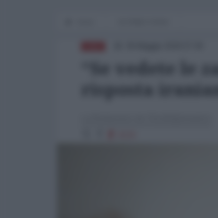
Home
IN PRIMO PIANO
09 Maggio 2026 07:00
ASIA
“Se vedete le z
risposta irania
La Redazione de l'AntiDiplomatico
4134