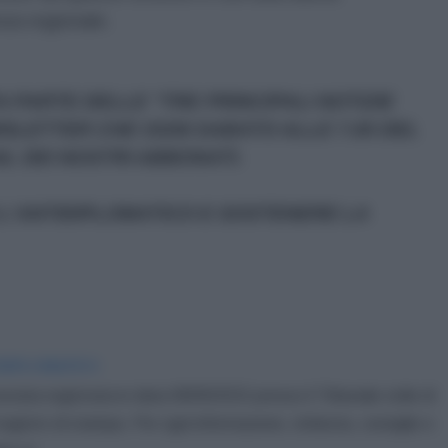
za regionale.
A PARTE DELLE "TRE PRINCIPALI NOTIZIE
WSLETTER CHE OGNI SABATO ALLE 7.00 DEL
L DEI NOSTRI ABBONATI.
L'ANTIDIPLOMATICO E SOSTENERE LA
IDIPLOMATICO
stata registrata in data 08/09/2015 presso il Tribunale civile di
gistro di stampa. Per ogni informazione, richiesta, consiglio e