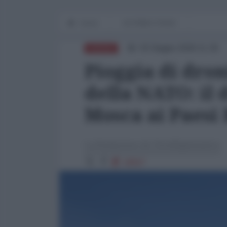
Home
IN PRIMO PIANO
03 Giugno 2026 11:30
RUSSIA
Pioggia di dron
della NATO: il
Mosca ai Paesi 
La Redazione de l'AntiDiplomatico
18567