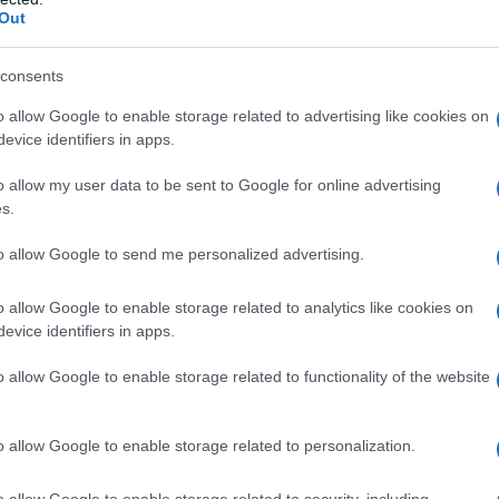
dì.
Out
circonda San Pietroburgo, almeno 59 droni ucraini
consents
notte, secondo quanto dichiarato dal governatore
o allow Google to enable storage related to advertising like cookies on
rse abitazioni private hanno subito lievi danni a
evice identifiers in apps.
a non si registrano feriti, ha aggiunto.
o allow my user data to be sent to Google for online advertising
s.
ati abbattuti in tutta la Russia nel corso della notte,
n altro attacco su vasta scala, ha riferito il
to allow Google to send me personalized advertising.
ettazioni sono avvenute sopra le regioni di Mosca,
o allow Google to enable storage related to analytics like cookies on
oronež, Kaluga, Kursk, Novgorod, Orël, Pskov,
evice identifiers in apps.
rasnodar, oltre che sulla Crimea e sul Mar d'Azov,
o allow Google to enable storage related to functionality of the website
k, sette civili sono rimasti uccisi e altri 11 feriti
o allow Google to enable storage related to personalization.
to un autobus passeggeri in viaggio dalla Crimea
o allow Google to enable storage related to security, including