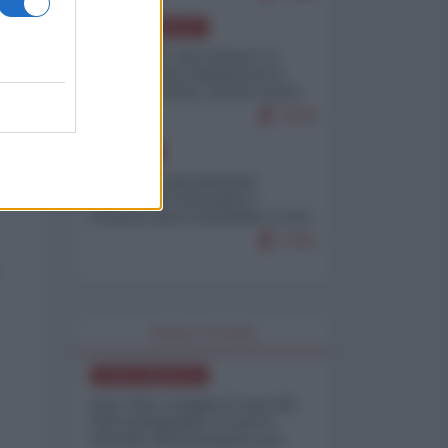
NORD-AMERICA
Il "mistero" dei numeri: il
governo Usa minimizza le
vittime in Iran, mentre fonti
interne...
7679
EUROPA
Mosca: le esercitazioni
nucleari di Germania e
Francia sono il preludio a una
guerra contro la Russia
7370
WORLD AFFAIRS
NORD-AMERICA
Iran-USA, scoppia il caso dei
dati manipolati: il nuovo
metodo del Pentagono per