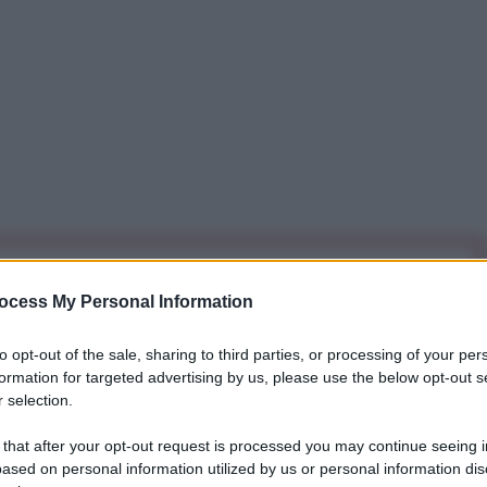
iti per sempre. Il tuo contributo fa la differenza:
ocess My Personal Information
mazione. L'ANTIDIPLOMATICO SEI ANCHE TU!
to opt-out of the sale, sharing to third parties, or processing of your per
formation for targeted advertising by us, please use the below opt-out s
a 5€
Dona 15€
Scegli importo
 selection.
 that after your opt-out request is processed you may continue seeing i
ased on personal information utilized by us or personal information dis