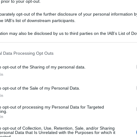
 prior to your opt-out.
ito di attacchi condotti con droni ucraini contro San
rately opt-out of the further disclosure of your personal information by
he IAB’s list of downstream participants.
ata inaugurale del più importante forum sugli
la città. Lo ha riferito il governatore locale,
tion may also be disclosed by us to third parties on the IAB’s List of 
 that may further disclose it to other third parties.
 that this website/app uses one or more Google services and may gath
l Data Processing Opt Outs
hanno preso di mira infrastrutture nei distretti di
including but not limited to your visit or usage behaviour. You may click 
e nel porto di Kronstadt, anch'esso parte dell'area
 to Google and its third-party tags to use your data for below specifi
o opt-out of the Sharing of my personal data.
ogle consent section.
, ha scritto Beglov in un post su Telegram mercoledì
In
no state dispiegate presso le strutture
o opt-out of the Sale of my Personal Data.
giunto.
In
mico Internazionale di San Pietroburgo (SPIEF
to opt-out of processing my Personal Data for Targeted
ing.
ssa", si svolge tra il 3 e il 6 giugno. Al forum di
In
zione di circa 20.000 imprenditori, politici e figure
o opt-out of Collection, Use, Retention, Sale, and/or Sharing
 nazioni. Il presidente russo Vladimir Putin terrà il
ersonal Data that Is Unrelated with the Purposes for which it
lected.