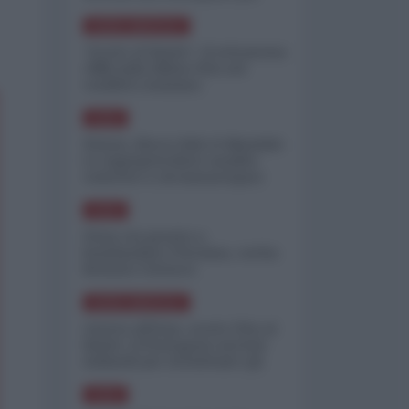
minimizzare le perdite
NORD-AMERICA
"Scorte al limite": il retroscena
CNN sulla difesa USA nel
conflitto iraniano
ASIA
Yemen, blocco Bab el-Mandab:
Le superpetroliere saudite
costrette a circumnavigare
l'Africa
ASIA
l'Iran era pronto a
bombardare l'Ucraina, cos'ha
fermato l'attacco
NORD-AMERICA
Guerra all'Iran, scorte USA al
limite: il Pentagono investe
miliardi per ricostituire gli
arsenali
ASIA