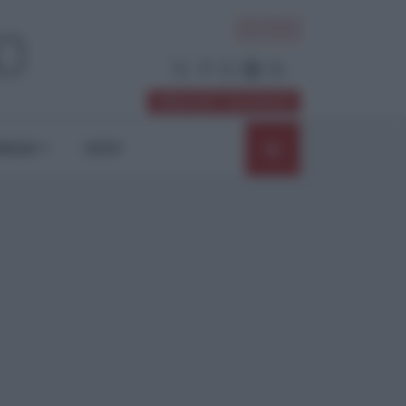
ACCEDI
Abbonati / Sostienici
NIONI
SHOP