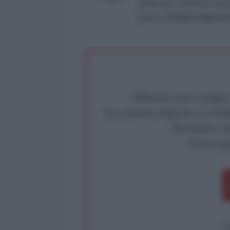
Roma al n° 162/2015 del re
critica: info@lantidiplomat
Abbiamo poco tempo pe
La censura imposta a l'Ant
Rivendica un
Partecip
op