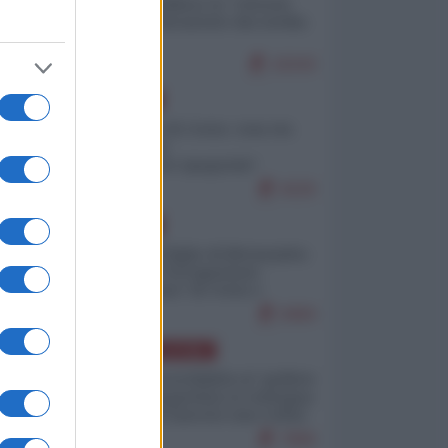
Quali sarebbero le “vittorie
ucraine” decantate dai media
italici?
10243
EUROPA
Invasione di Ceuta: cosa sta
accadendo
nell'enclave spagnola?
9220
EUROPA
Quando il figlio di Netanyahu
incitava "l'occupazione
musulmana" di Ceuta e
Melilla
8484
AMERICA LATINA
Dalla Convertibilità al "grillete
fiscal": l'Argentina si consegna
ai mercati (ancora una volta)
7806