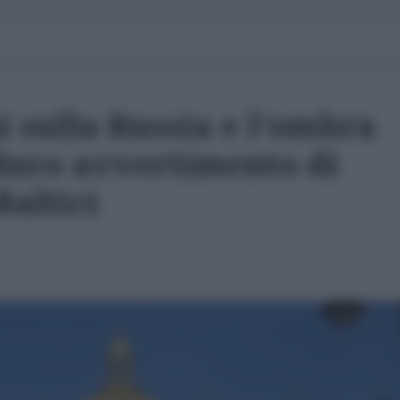
i sulla Russia e l'ombra
 duro avvertimento di
Baltici