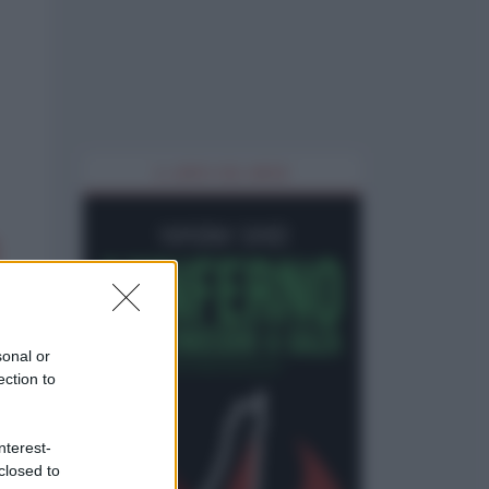
IL LIBRO DEL MESE
sonal or
ection to
nterest-
closed to