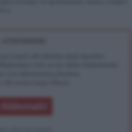
gistro di stampa. Per ogni informazione, richiesta, consiglio e
ico.it
ATTENZIONE!
r reagire alla dittatura degli algoritmi.
iDiplomatico lede un tuo diritto fondamentale.
a vera informazione pluralista.
a alla nostra Lunga Marcia.
Abbonati!
pure effettua una donazione