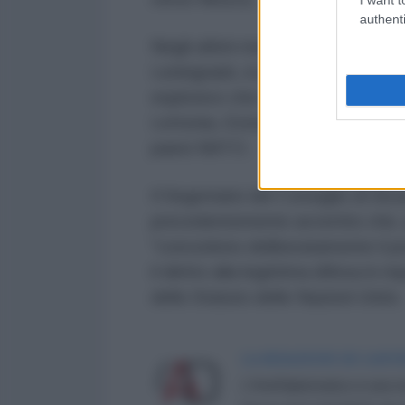
authenti
Negli ultimi mesi, gli UAV ucraini
Leningrado, in particolare le sue 
esplosivo che spesso raggiungon
Lettonia, Estonia, Lituania e Finla
paesi NATO.
Il Segretario del Consiglio di Si
precedentemente avvertito che, q
"concedono deliberatamente il pr
il diritto alla legittima difesa in 
dello Statuto delle Nazioni Unite.
LA REDAZIONE DE L'ANT
L'AntiDiplomatico è una te