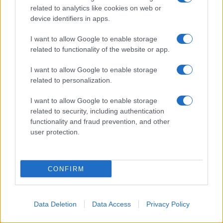
related to analytics like cookies on web or
device identifiers in apps.
I want to allow Google to enable storage
related to functionality of the website or app.
Ceuta, 3 punti fermi per evitare confusioni
I want to allow Google to enable storage
ideologiche (di Andrea Zhok)
related to personalization.
I want to allow Google to enable storage
related to security, including authentication
functionality and fraud prevention, and other
31 Luglio 2026 12:00
user protection.
CONFIRM
Data Deletion
Data Access
Privacy Policy