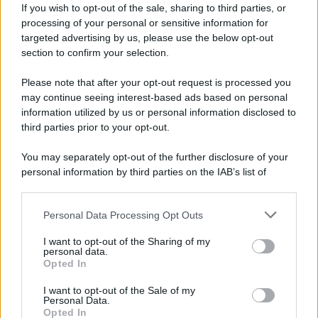
If you wish to opt-out of the sale, sharing to third parties, or
processing of your personal or sensitive information for
targeted advertising by us, please use the below opt-out
section to confirm your selection.
Please note that after your opt-out request is processed you
may continue seeing interest-based ads based on personal
information utilized by us or personal information disclosed to
third parties prior to your opt-out.
Aria di bufera sui rifugiati ucraini nell'UE:
cosa c'è davvero dietro la stretta di
You may separately opt-out of the further disclosure of your
Bruxelles
personal information by third parties on the IAB’s list of
downstream participants.
Personal Data Processing Opt Outs
This information may also be disclosed by us to third parties
31 Luglio 2026 12:30
on the IAB’s List of Downstream Participants that may further
I want to opt-out of the Sharing of my
disclose it to other third parties.
personal data.
Opted In
Please note that this website/app uses one or more Google
services and may gather and store information including but
I want to opt-out of the Sale of my
Personal Data.
not limited to your visit or usage behaviour. You may click to
Opted In
grant or deny consent to Google and its third-party tags to