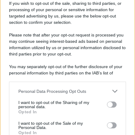
If you wish to opt-out of the sale, sharing to third parties, or
processing of your personal or sensitive information for
targeted advertising by us, please use the below opt-out
section to confirm your selection.
La Trilogia del Rimosso di Michelangelo
Severgnini, prodotta da l'AntiDiplomatico,
Please note that after your opt-out request is processed you
interamente in chiaro
may continue seeing interest-based ads based on personal
information utilized by us or personal information disclosed to
24 Luglio 2026 15:49
third parties prior to your opt-out.
You may separately opt-out of the further disclosure of your
personal information by third parties on the IAB’s list of
#
GENERAZIONE
ANTIDIPLOMATICA
downstream participants.
Personal Data Processing Opt Outs
This information may also be disclosed by us to third parties
on the IAB’s List of Downstream Participants that may further
I want to opt-out of the Sharing of my
disclose it to other third parties.
personal data.
Opted In
Please note that this website/app uses one or more Google
services and may gather and store information including but
I want to opt-out of the Sale of my
Personal Data.
not limited to your visit or usage behaviour. You may click to
Opted In
grant or deny consent to Google and its third-party tags to