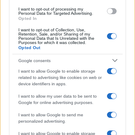
use your data for below specified purposes in below Google
I want to opt-out of processing my
consent section.
Personal Data for Targeted Advertising.
Opted In
I want to opt-out of Collection, Use,
Retention, Sale, and/or Sharing of my
Personal Data that Is Unrelated with the
Il Grande Fratello? Si chiama Palantir
Purposes for which it was collected.
Opted Out
Google consents
I want to allow Google to enable storage
related to advertising like cookies on web or
04 Agosto 2026 07:00
device identifiers in apps.
I want to allow my user data to be sent to
Google for online advertising purposes.
I want to allow Google to send me
personalized advertising.
I want to allow Google to enable storage