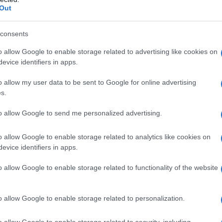
Out
mato.
ne speciale russa in Ucraina, l'UE e i paesi del G7
consents
e riserve valutarie russe, pari a circa 300 miliardi di
o allow Google to enable storage related to advertising like cookies on
ono detenuti nell'UE, principalmente in conti presso
evice identifiers in apps.
stemi di compensazione e regolamento al mondo.
o allow my user data to be sent to Google for online advertising
one europea ha riferito che l'UE aveva trasferito 14
s.
nnaio a settembre 2025, utilizzando i proventi dei
to allow Google to send me personalized advertising.
le russa. In risposta, la Russia ha introdotto le
estitori stranieri provenienti da paesi ostili e i redditi
o allow Google to enable storage related to analytics like cookies on
ati in appositi conti "C". Possono essere ritirati
evice identifiers in apps.
ione governativa speciale.
o allow Google to enable storage related to functionality of the website
 ripetutamente definito il congelamento dei beni russi
 che l'UE sta prendendo di mira non solo i fondi
o allow Google to enable storage related to personalization.
ssi. Il Ministro degli Esteri russo Sergej Lavrov ha
ito alla confisca dei beni russi congelati da parte
o allow Google to enable storage related to security, including