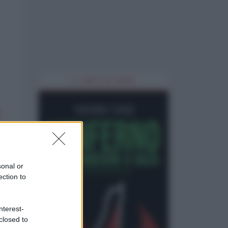
IL LIBRO DEL MESE
sonal or
ection to
nterest-
closed to