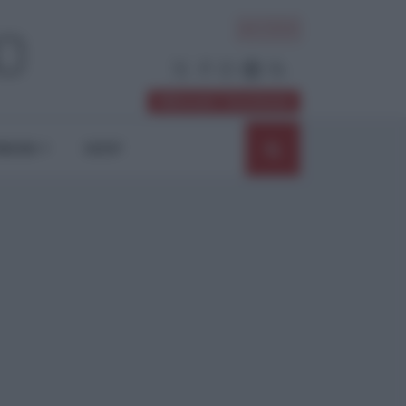
ACCEDI
Abbonati / Sostienici
NIONI
SHOP