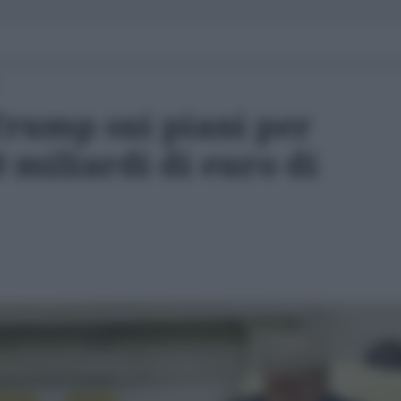
rump sui piani per
 miliardi di euro di