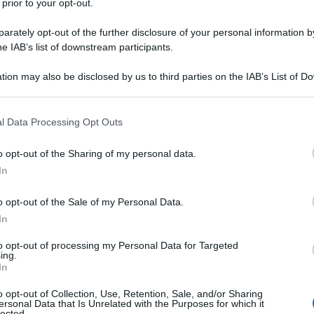
 prior to your opt-out.
avoce del governo tedesco Stefan Kornelius, il
rately opt-out of the further disclosure of your personal information by
rz ha avuto una conversazione telefonica con il
he IAB’s list of downstream participants.
d Trump, informandolo sui piani per utilizzare i beni
v.
tion may also be disclosed by us to third parties on the IAB’s List of 
 il quotidiano britannico Financial Times, Merz aveva
 that may further disclose it to other third parties.
un prestito senza interessi di circa 140 miliardi di
 that this website/app uses one or more Google services and may gath
l Data Processing Opt Outs
elati.
including but not limited to your visit or usage behaviour. You may click 
 to Google and its third-party tags to use your data for below specifi
o opt-out of the Sharing of my personal data.
ato un'iniziativa per utilizzare i beni russi congelati
ogle consent section.
In
aine", ha affermato il portavoce.
o opt-out of the Sale of my Personal Data.
il cancelliere tedesco hanno discusso della situazione
In
roseguire gli sforzi congiunti per porre fine al
rnelius.
to opt-out of processing my Personal Data for Targeted
ing.
In
dato sulle loro posizioni in merito agli eventi nella
to che, nei prossimi colloqui in Egitto, si dovrà
o opt-out of Collection, Use, Retention, Sale, and/or Sharing
ersonal Data that Is Unrelated with the Purposes for which it
 sul rilascio degli ostaggi, sulla fine delle ostilità
lected.