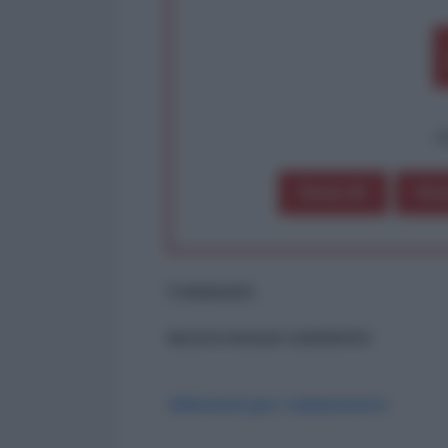
op
Dona 1€
Don
Commenti
ancora nessun commento
Abbonati per commentare