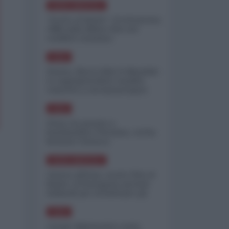
NORD-AMERICA
"Scorte al limite": il retroscena
CNN sulla difesa USA nel
conflitto iraniano
ASIA
Yemen, blocco Bab el-Mandab:
Le superpetroliere saudite
costrette a circumnavigare
l'Africa
ASIA
l'Iran era pronto a
bombardare l'Ucraina, cos'ha
fermato l'attacco
NORD-AMERICA
Guerra all'Iran, scorte USA al
limite: il Pentagono investe
miliardi per ricostituire gli
arsenali
ASIA
Canale diplomatico resta