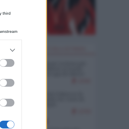
 third
Downstream
er and store
I PIÙ LETTI DELLA SETTIMANA
to grant or
ed purposes
Restare umani: la forma più
alta di ribellione al mondo
distopico di oggi (di Alberto
Bradanini)
22341
Ceuta: perché il Marocco fa
con noi quello che vuole (di
Alberto Negri)
12702
EUROPA