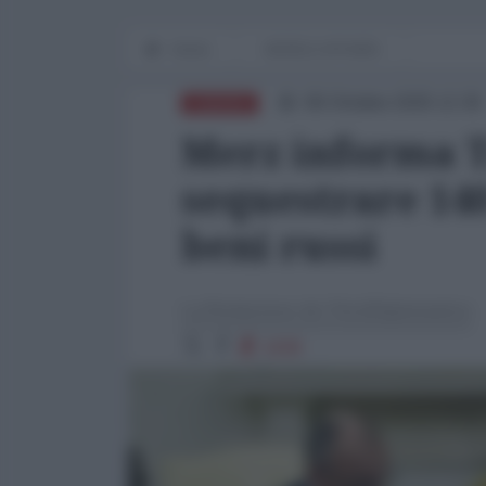
Home
WORLD AFFAIRS
06 Ottobre 2025 12:30
EUROPA
Merz informa T
sequestrare 140
beni russi
La Redazione de l'AntiDiplomatico
1838