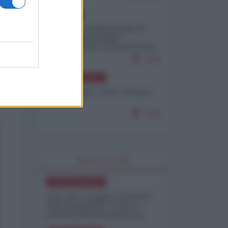
EUROPA
Petro accusa Netanyahu di
essere responsabile
"dell'invasione civile di Ceuta
da parte dei marocchini"
7155
NORD-AMERICA
Chris Hedges - Don Corleone
Trump
7130
WORLD AFFAIRS
NORD-AMERICA
Iran-USA, scoppia il caso dei
dati manipolati: il nuovo
metodo del Pentagono per
minimizzare le perdite