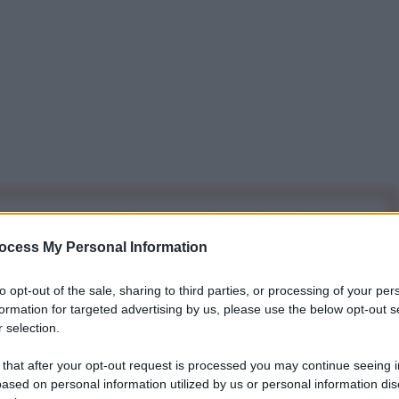
iti per sempre. Il tuo contributo fa la differenza:
ocess My Personal Information
mazione. L'ANTIDIPLOMATICO SEI ANCHE TU!
to opt-out of the sale, sharing to third parties, or processing of your per
formation for targeted advertising by us, please use the below opt-out s
a 5€
Dona 15€
Scegli importo
 selection.
 that after your opt-out request is processed you may continue seeing i
ased on personal information utilized by us or personal information dis