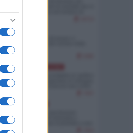
La mappa di Eurostat che
smonta tutte le storielle che vi
raccontano sul turismo di
massa
10714
ITALIA
Il turismo di massa e i
"risvegli" del Corriere della
sera
9285
AMERICA LATINA
Dalla Convertibilità al "grillete
fiscal": l'Argentina si consegna
ai mercati (ancora una volta)
7947
EUROPA
Mosca: le esercitazioni
nucleari di Germania e
Francia sono il preludio a una
guerra contro la Russia
7563