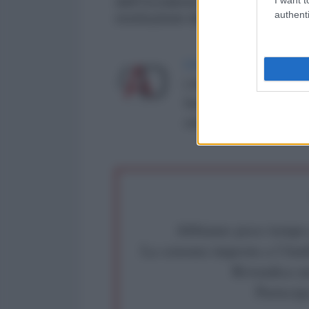
dell'Occidente. Ha aggiunto che l
authenti
restituzione dei fondi detenuti da
LA REDAZIONE DE L'ANT
L'AntiDiplomatico è una te
Roma al n° 162/2015 del re
critica: info@lantidiplomat
Abbiamo poco tempo pe
La censura imposta a l'Ant
Rivendica un
Partecip