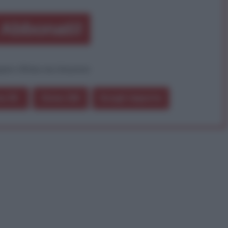
Abbonati!
pure effettua una donazione
a 5€
Dona 15€
Scegli importo