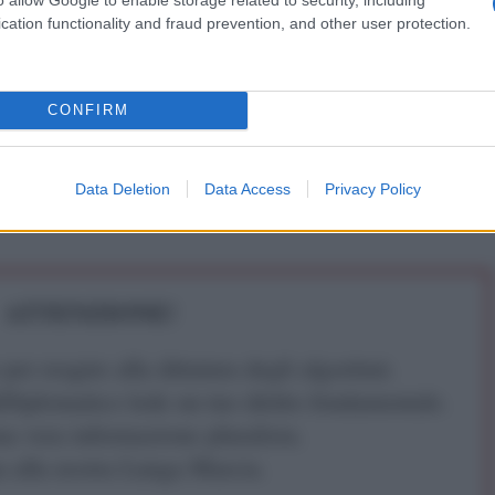
a Russia ha anche la possibilità di impedire la
cation functionality and fraud prevention, and other user protection.
i paesi occidentali.
IDIPLOMATICO
CONFIRM
stata registrata in data 08/09/2015 presso il Tribunale civile di
gistro di stampa. Per ogni informazione, richiesta, consiglio e
Data Deletion
Data Access
Privacy Policy
ico.it
ATTENZIONE!
r reagire alla dittatura degli algoritmi.
iDiplomatico lede un tuo diritto fondamentale.
a vera informazione pluralista.
a alla nostra Lunga Marcia.