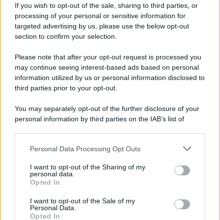
marocchini"
If you wish to opt-out of the sale, sharing to third parties, or
processing of your personal or sensitive information for
targeted advertising by us, please use the below opt-out
section to confirm your selection.
Please note that after your opt-out request is processed you
may continue seeing interest-based ads based on personal
information utilized by us or personal information disclosed to
third parties prior to your opt-out.
You may separately opt-out of the further disclosure of your
personal information by third parties on the IAB’s list of
downstream participants.
Personal Data Processing Opt Outs
This information may also be disclosed by us to third parties
on the IAB’s List of Downstream Participants that may further
I want to opt-out of the Sharing of my
disclose it to other third parties.
personal data.
Opted In
Please note that this website/app uses one or more Google
services and may gather and store information including but
I want to opt-out of the Sale of my
Personal Data.
not limited to your visit or usage behaviour. You may click to
Opted In
grant or deny consent to Google and its third-party tags to