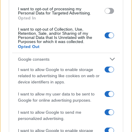
use your data for below specified purposes in below Google
Dalla Convertibilità al "grillete fiscal":
I want to opt-out of processing my
consent section.
Personal Data for Targeted Advertising.
l'Argentina si consegna ai mercati (ancora
Opted In
una volta)
01 Agosto 2026 19:07
I want to opt-out of Collection, Use,
Retention, Sale, and/or Sharing of my
Personal Data that Is Unrelated with the
Purposes for which it was collected.
Opted Out
#
ECONOMIA
E
DINTORNI
Google consents
I want to allow Google to enable storage
di Giuseppe Masala
related to advertising like cookies on web or
device identifiers in apps.
I want to allow my user data to be sent to
Google for online advertising purposes.
Gli Stati Uniti stanno perdendo “la Guerra
I want to allow Google to send me
Mondiale a pezzi”?
personalized advertising.
25 Giugno 2026 10:00
I want to allow Google to enable storage