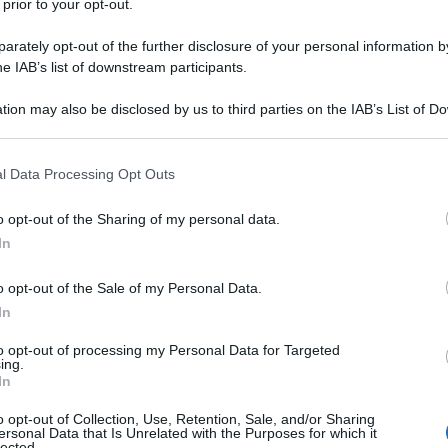
 prior to your opt-out.
rately opt-out of the further disclosure of your personal information by
a “L’Unione delle competenze” ossa una strategia
he IAB’s list of downstream participants.
i sistemi di istruzione e formazione per costruire
tion may also be disclosed by us to third parties on the IAB’s List of 
alle nuove sfide.
 that may further disclose it to other third parties.
 that this website/app uses one or more Google services and may gath
sistenti tra le linee di intervento in materia di
l Data Processing Opt Outs
including but not limited to your visit or usage behaviour. You may click 
ttura industrial- militare comunitaria e l'attuazione
 to Google and its third-party tags to use your data for below specifi
o opt-out of the Sharing of my personal data.
bile alla realizzazione delle stesse.
ogle consent section.
In
tiva necessità di costruire una egemonia ideologica
o opt-out of the Sale of my Personal Data.
 valori e di pratiche funzionale agli obiettivi del
In
ranno indubbiamente sacrificati a favore di altri, non
to opt-out of processing my Personal Data for Targeted
di quel percorso omologante alla normalità della
ing.
In
le affrontare le sfide dei prossimi anni. Forse
ne ma in sostanza vorremmo far passare l'idea che i
o opt-out of Collection, Use, Retention, Sale, and/or Sharing
ersonal Data that Is Unrelated with the Purposes for which it
omica, come ogni disegno strategico, necessitino di
lected.