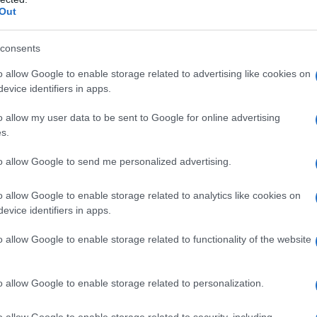
Out
e di legittimazione dei percorsi attuati, di costruire
gente, far vincere l'idea che determinati processi non
consents
oriti senza mai sollevare dubbi e perplessità di sorta,
o allow Google to enable storage related to advertising like cookies on
evice identifiers in apps.
sso a dei corsi di laurea a discapito di altri, non
riorità per i processi di ristrutturazione, esiste
o allow my user data to be sent to Google for online advertising
s.
 omologazione alla normalità della guerra perchè
 scenari dei prossimi anni
to allow Google to send me personalized advertising.
ll'istruzione: ogni eventuale percorso formativo si
o allow Google to enable storage related to analytics like cookies on
 di innumerevoli tematiche come quelle del riarmo,
evice identifiers in apps.
he diventano argomenti pericolosi e contrari ai
o allow Google to enable storage related to functionality of the website
da rimuovere dall'agenda formativa come accaduto in
e di un corso destinato ai docenti delle scuole
o allow Google to enable storage related to personalization.
prio per iniziativa del Ministero della istruzione e del
o allow Google to enable storage related to security, including