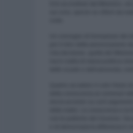
Enti accreditati dal Ministero, ne
sui corsi, specie se offerti da rea
civile.
Un convegno di formazione dei do
per il ritiro della autorizzazione 
Una decisione, quella del Minist
ma in realtà di natura politica vis
delle scuole e dell’università, cont
Quanto accaduto è solo l’inizio d
della conoscenza ai contenuti dell
dovrà avvenire su certi argomenti 
della realtà. La conoscenza e la
con le politiche del Governo. Da qu
e di democrazia la differenza è 