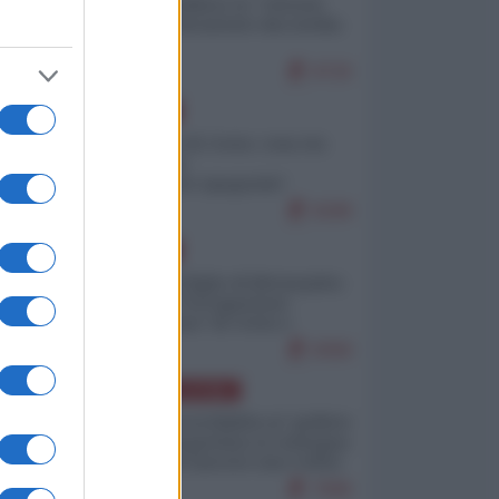
Quali sarebbero le “vittorie
ucraine” decantate dai media
italici?
9720
EUROPA
Invasione di Ceuta: cosa sta
accadendo
nell'enclave spagnola?
9189
EUROPA
Quando il figlio di Netanyahu
incitava "l'occupazione
musulmana" di Ceuta e
Melilla
8358
AMERICA LATINA
Dalla Convertibilità al "grillete
fiscal": l'Argentina si consegna
ai mercati (ancora una volta)
7696