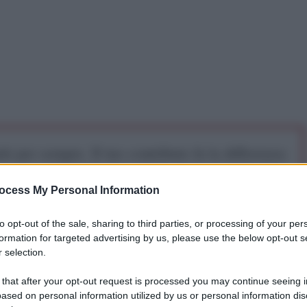
iti per sempre. Il tuo contributo fa la differenza:
mazione. L'ANTIDIPLOMATICO SEI ANCHE TU!
ocess My Personal Information
a 5€
Dona 15€
Scegli importo
to opt-out of the sale, sharing to third parties, or processing of your per
formation for targeted advertising by us, please use the below opt-out s
 selection.
 that after your opt-out request is processed you may continue seeing i
ased on personal information utilized by us or personal information dis