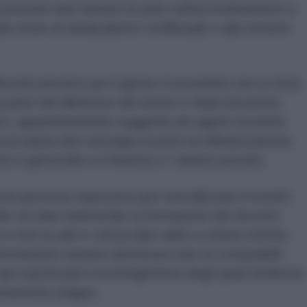
i prossimi anni faranno le pulci sull'accreditamento e
ltà vicine al sindacalismo conflittuale e alla società
centi previsto per il giorno 4 novembre non si terrà
da parte del Ministero del merito e della istruzione.
ero, apparentemente suggerita da ragioni tecniche
ta la natura del convegno (contro la militarizzazione
ro il genocidio e il Riarmo) e i relatori previsti.
i un percorso repressivo per normalizzare il mondo
e circolari ministeriali, la formazione dei docenti
e non su altri e senza dare adito a visioni critiche
 formazione saranno ammesse solo se compatibili
i a ipotizzare il restringimento degli spazi di libertà
veramente esigua.