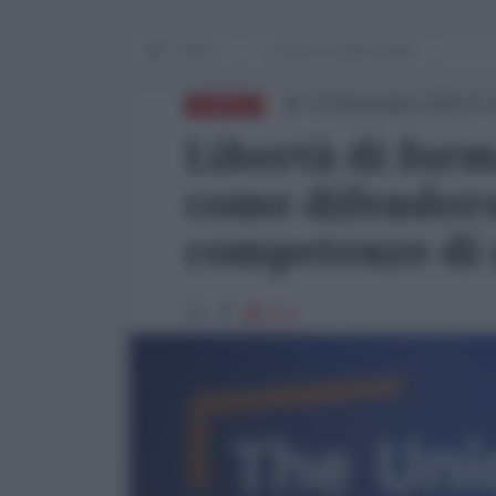
Home
Lavoro e Lotte sociali
04 Novembre 2025 07:
EUROPA
Libertà di form
come difenders
competenze di
914