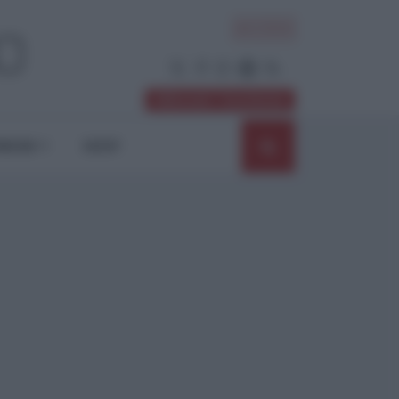
ACCEDI
Abbonati / Sostienici
NIONI
SHOP