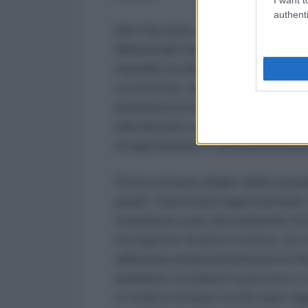
authenti
Non facciamo confusione tra gli at
Ministeriali che possono essere
impedire la discussione su argo
occorrenza, saranno addotte moti
presenza di un disegno repressiv
ridicolizzati e minimizzati fatti 
di opposizione è tanto pretestuos
Resta tuttavia degno della massim
grado, l'università rappresentano 
resistenza sono decisamente forti
tra imprese di armi e ricerca, se
affermare prepotentemente le lin
andranno ricondotti a percorsi e c
si vedeva di buon occhio (per rag