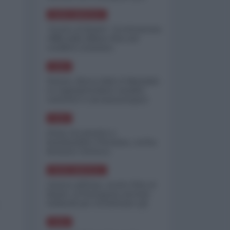
minimizzare le perdite
NORD-AMERICA
"Scorte al limite": il retroscena
CNN sulla difesa USA nel
conflitto iraniano
ASIA
Yemen, blocco Bab el-Mandab:
Le superpetroliere saudite
costrette a circumnavigare
l'Africa
ASIA
l'Iran era pronto a
bombardare l'Ucraina, cos'ha
fermato l'attacco
NORD-AMERICA
Guerra all'Iran, scorte USA al
limite: il Pentagono investe
miliardi per ricostituire gli
arsenali
ASIA