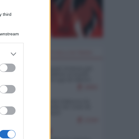
 third
Downstream
er and store
I PIÙ LETTI DELLA SETTIMANA
to grant or
ed purposes
Restare umani: la forma più
alta di ribellione al mondo
distopico di oggi (di Alberto
Bradanini)
19581
Ceuta: perché il Marocco fa
con noi quello che vuole (di
Alberto Negri)
12344
EUROPA