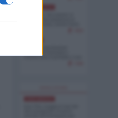
NORD-AMERICA
Il "mistero" dei numeri: il
governo Usa minimizza le
vittime in Iran, mentre fonti
interne...
7659
EUROPA
Mosca: le esercitazioni
nucleari di Germania e
Francia sono il preludio a una
guerra contro la Russia
7298
WORLD AFFAIRS
NORD-AMERICA
Iran-USA, scoppia il caso dei
dati manipolati: il nuovo
metodo del Pentagono per