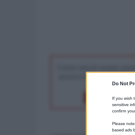
I nostri articoli saranno gratu
preserva la libera infor
Do Not Pr
Dona 1€
Don
If you wish 
sensitive in
confirm your
Please note
based ads b