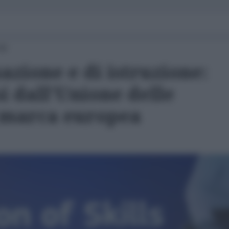
00
azione e di istruzione:
i dall'Unione delle
 marca europea