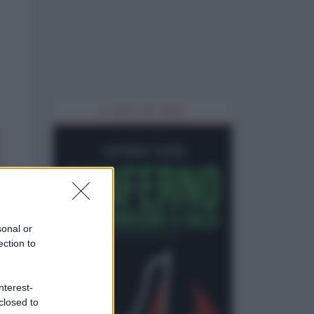
IL LIBRO DEL MESE
sonal or
ection to
nterest-
closed to