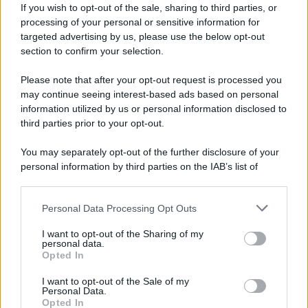
If you wish to opt-out of the sale, sharing to third parties, or
20 Luglio 2026 10:00
processing of your personal or sensitive information for
targeted advertising by us, please use the below opt-out
section to confirm your selection.
#
EDITORIALI
Please note that after your opt-out request is processed you
may continue seeing interest-based ads based on personal
information utilized by us or personal information disclosed to
third parties prior to your opt-out.
You may separately opt-out of the further disclosure of your
personal information by third parties on the IAB’s list of
downstream participants.
Personal Data Processing Opt Outs
Beppe Grillo e il socialismo con
This information may also be disclosed by us to third parties
caratteristiche italiane
on the IAB’s List of Downstream Participants that may further
I want to opt-out of the Sharing of my
disclose it to other third parties.
30 Luglio 2026 09:00
personal data.
Opted In
Please note that this website/app uses one or more Google
services and may gather and store information including but
I want to opt-out of the Sale of my
Personal Data.
not limited to your visit or usage behaviour. You may click to
Opted In
#
STORIA
IN
DIRETTA
grant or deny consent to Google and its third-party tags to