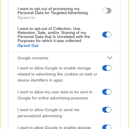
use your data for below specified purposes in below Google
I want to opt-out of processing my
consent section.
Personal Data for Targeted Advertising.
Opted In
I want to opt-out of Collection, Use,
Retention, Sale, and/or Sharing of my
Personal Data that Is Unrelated with the
Purposes for which it was collected.
Opted Out
I PIÙ LETTI DELLA SETTIMANA
Google consents
Restare umani: la forma più alta di ribellione al
I want to allow Google to enable storage
mondo distopico di oggi (di Alberto Bradanini)
related to advertising like cookies on web or
device identifiers in apps.
22718
I want to allow my user data to be sent to
Ceuta: perché il Marocco fa con noi quello che vuole
Google for online advertising purposes.
(di Alberto Negri)
12750
I want to allow Google to send me
personalized advertising.
EUROPA
La mappa di Eurostat che smonta tutte le storielle
I want to allow Google to enable storage