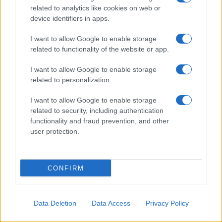
related to analytics like cookies on web or
device identifiers in apps.
di Alessandro Bartoloni
I want to allow Google to enable storage
related to functionality of the website or app.
I want to allow Google to enable storage
Come finirebbe una guerra tra UE e
related to personalization.
Russia? Tre scenari per il 2030 (e le
alternative alla linea dura)
I want to allow Google to enable storage
related to security, including authentication
20 Luglio 2026 10:00
functionality and fraud prevention, and other
user protection.
#
EDITORIALI
CONFIRM
Data Deletion
Data Access
Privacy Policy