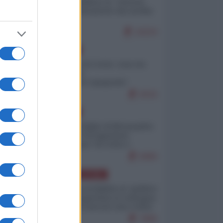
Quali sarebbero le “vittorie
ucraine” decantate dai media
italici?
10224
EUROPA
Invasione di Ceuta: cosa sta
accadendo
nell'enclave spagnola?
9216
EUROPA
Quando il figlio di Netanyahu
incitava "l'occupazione
musulmana" di Ceuta e
Melilla
8484
AMERICA LATINA
Dalla Convertibilità al "grillete
fiscal": l'Argentina si consegna
ai mercati (ancora una volta)
7806