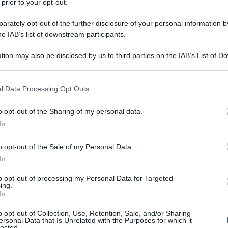
 prior to your opt-out.
o online una
foto
in cui sembra utilizzare
rately opt-out of the further disclosure of your personal information by
he IAB’s list of downstream participants.
cizzare un'attività commerciale privata.
tion may also be disclosed by us to third parties on the IAB’s List of 
iffusione sui social media, mostra un padre
 that may further disclose it to other third parties.
estato dalle forze israeliane durante un raid nella
 that this website/app uses one or more Google services and may gath
l Data Processing Opt Outs
pata.
including but not limited to your visit or usage behaviour. You may click 
 to Google and its third-party tags to use your data for below specifi
o opt-out of the Sharing of my personal data.
ogle consent section.
in mano un cartello con il nome utente di Instagram
In
 Pasqua" in ebraico.
o opt-out of the Sale of my Personal Data.
azione online, l'account è stato successivamente
In
to opt-out of processing my Personal Data for Targeted
ing.
In
o reagito con sgomento, descrivendo l'immagine
o opt-out of Collection, Use, Retention, Sale, and/or Sharing
e".
ersonal Data that Is Unrelated with the Purposes for which it
lected.