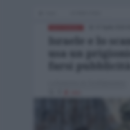
Home
IN PRIMO PIANO
07 Aprile 2026 0
MEDITERRANEO
Israele e lo sca
usa un prigioni
farsi pubblicit
La Redazione de l'AntiDiplomatico
2680