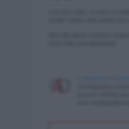
In un altro video, si sente un so
scuola" mentre sullo sfondo una 
Molti altri filmati mostrano solda
presa dalle case palestinesi.
LA REDAZIONE DE L'ANT
L'AntiDiplomatico è una te
Roma al n° 162/2015 del re
critica: info@lantidiplomat