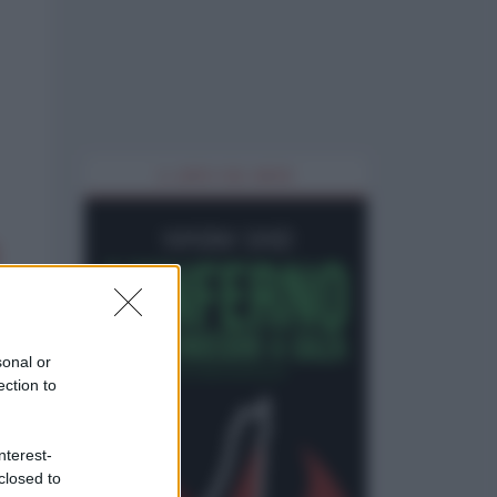
IL LIBRO DEL MESE
sonal or
ection to
nterest-
closed to