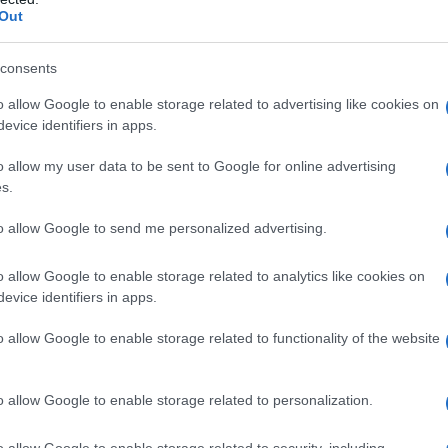
Out
to a Middle East Eye di considerare l'incidente con
consents
alla luce, il soldato è stato preso provvedimenti dai
o immediatamente sospeso dal servizio di riserva",
o allow Google to enable storage related to advertising like cookies on
evice identifiers in apps.
o allow my user data to be sent to Google for online advertising
si quotidianamente retate e arresti in tutta la
s.
erazioni spesso comportano l'uso della forza letale
to allow Google to send me personalized advertising.
stinesi.
o allow Google to enable storage related to analytics like cookies on
evice identifiers in apps.
o allow Google to enable storage related to functionality of the website
o allow Google to enable storage related to personalization.
o allow Google to enable storage related to security, including