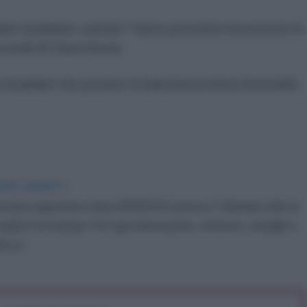
ldato israeliano cantare "l'anno prossimo bruceremo la
scuola di Gaza brucia.
ti israeliani che posano in biancheria intima femminile
IDIPLOMATICO
stata registrata in data 08/09/2015 presso il Tribunale civile di
gistro di stampa. Per ogni informazione, richiesta, consiglio e
ico.it