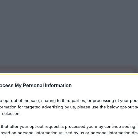
iti per sempre. Il tuo contributo fa la differenza:
ocess My Personal Information
mazione. L'ANTIDIPLOMATICO SEI ANCHE TU!
to opt-out of the sale, sharing to third parties, or processing of your per
formation for targeted advertising by us, please use the below opt-out s
a 5€
Dona 15€
Scegli importo
 selection.
 that after your opt-out request is processed you may continue seeing i
ased on personal information utilized by us or personal information dis