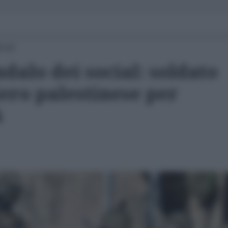
9:00
ndalo dei social: soldato
ero palestinese per
à