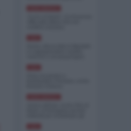
minimizzare le perdite
NORD-AMERICA
"Scorte al limite": il retroscena
CNN sulla difesa USA nel
conflitto iraniano
ASIA
Yemen, blocco Bab el-Mandab:
Le superpetroliere saudite
costrette a circumnavigare
l'Africa
ASIA
l'Iran era pronto a
bombardare l'Ucraina, cos'ha
fermato l'attacco
NORD-AMERICA
Guerra all'Iran, scorte USA al
limite: il Pentagono investe
miliardi per ricostituire gli
arsenali
ASIA