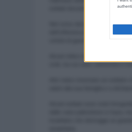
Dall'inizio della guerra a Gaza, t
authenti
soldati documentano frequenteme
Nel corso del genocidio, le trupp
dell'offensiva di terra che, seco
crimini di guerra.
Alcuni video mostrano soldati che
civili, tra cui case, università e 
Altri video mostrano un soldato c
saluti alla sua famiglia e a dichiar
Alcuni soldati sono stati fotogr
dalle case palestinesi a Gaza, me
israeliano che distrugge un grand
umanitaria.