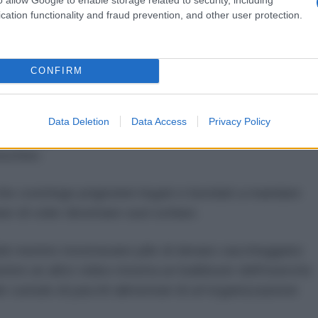
ali episodi sono aumentati vertiginosamente, e i
cation functionality and fraud prevention, and other user protection.
nte le proprie azioni.
e israeliane hanno ampiamente diffuso filmati
CONFIRM
ndo alcuni esperti, potrebbero configurarsi come
Data Deletion
Data Access
Privacy Policy
 festeggiano mentre fanno saltare in aria edifici
moschee.
he costringe prigionieri legati e bendati a mandare
are di voler diventare suoi schiavi.
afati mentre mostravano pile di denaro saccheggiato
ntre un altro video mostra un bulldozer dell'esercito
e cumulo di pacchi alimentari di un'organizzazione