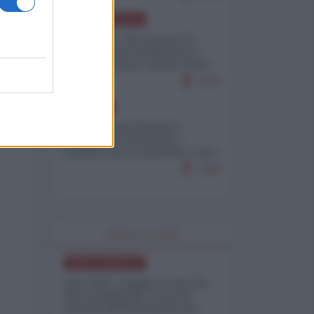
NORD-AMERICA
Il "mistero" dei numeri: il
governo Usa minimizza le
vittime in Iran, mentre fonti
interne...
7679
EUROPA
Mosca: le esercitazioni
nucleari di Germania e
Francia sono il preludio a una
guerra contro la Russia
7365
WORLD AFFAIRS
NORD-AMERICA
Iran-USA, scoppia il caso dei
dati manipolati: il nuovo
metodo del Pentagono per