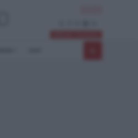
ACCEDI
Abbonati / Sostienici
NIONI
SHOP