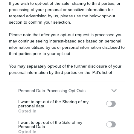
If you wish to opt-out of the sale, sharing to third parties, or
processing of your personal or sensitive information for
targeted advertising by us, please use the below opt-out
section to confirm your selection.
ANPI-UCEI, la resa dei vertici: Perché il
comunicato congiunto è uno schiaffo alla
Please note that after your opt-out request is processed you
vera Resistenza
may continue seeing interest-based ads based on personal
information utilized by us or personal information disclosed to
third parties prior to your opt-out.
04 Agosto 2026 09:00
You may separately opt-out of the further disclosure of your
personal information by third parties on the IAB’s list of
downstream participants.
Personal Data Processing Opt Outs
This information may also be disclosed by us to third parties
on the IAB’s List of Downstream Participants that may further
I want to opt-out of the Sharing of my
disclose it to other third parties.
personal data.
Opted In
Please note that this website/app uses one or more Google
services and may gather and store information including but
I want to opt-out of the Sale of my
Personal Data.
not limited to your visit or usage behaviour. You may click to
Opted In
grant or deny consent to Google and its third-party tags to