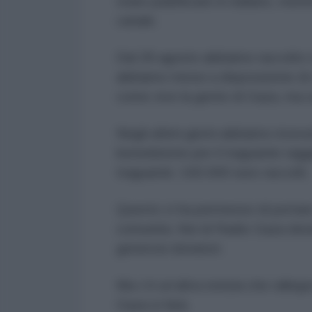
state pubblicate in italiano, ment
canale.
Dal 28 agosto abbiamo raccolto ci
abbiamo messi a disposizione di c
come vive la gente di Gaza, ma 
Negli ultimi giorni abbiamo ricev
benedizione per il traguardo ragg
traguardo: 160.000 euro raccolti.
Questo ci ha permesso di portare u
comunità. Noi di Radio Gaza desi
generosi donatori.
Ma c’è un’altra notizia che rallegr
Gaza si farà.