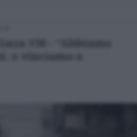
12:00
o Gaza #30 - “Abbiamo
i: o vinciamo o