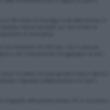
re dalla ventunesima in poi in inglese su questo
rca 300 minuti di messaggi vocali dalla Striscia e li
hiunque volesse ascoltarli, per farsi un’idea di
soprattutto di come pensa.
uto una donazione di 5.000 euro, che è stata una
iunto e che ci ha permesso di raggiungere un altro
n po' di sollievo ai nostri giovani a Gaza e alle loro
deriamo ringraziare pubblicamente e di cuore i
a il traguardo della puntata numero 30: sì, la scuola a