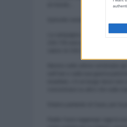
al mondo...
authenti
Episodio numero 30 - 26 marzo 
La campagna «Apocalisse Gaza» r
160.730 euro grazie a 1.815 dona
valore di 158.337 euro.
Mentre nelle ultime settimane gli
sull’Iran e sulla sua guerra patrio
israeliani, c’è un luogo dove non
concentrarsi su altro che sulla s
Stiamo parlando di Gaza, per la p
Radio Gaza raggiunge oggi la sua