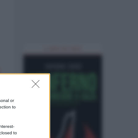
IL LIBRO DEL MESE
sonal or
ection to
nterest-
closed to