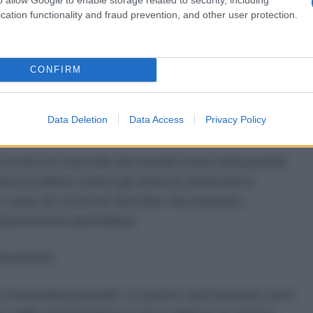
cation functionality and fraud prevention, and other user protection.
2026
CONFIRM
aggiunge oggi il suo 280° giorno, avendo raccolto
zioni e avendo già inviato a Gaza valuta per un
Data Deletion
Data Access
Privacy Policy
 occhi e le orecchie del mondo sono stati puntati
ttica di difesa contro gli attacchi americani e
 ci sono né occhi né orecchie che possano
opravvivenza quotidiana.
recisione.
 trentesima puntata. Le prime venti puntate sono