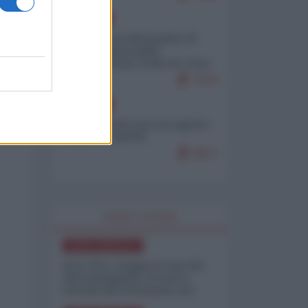
EUROPA
Petro accusa Netanyahu di
essere responsabile
"dell'invasione civile di Ceuta
da parte dei marocchini"
7079
EUROPA
Ceuta, perché non mi aspetto
più nulla dall'UE
6872
WORLD AFFAIRS
NORD-AMERICA
Iran-USA, scoppia il caso dei
dati manipolati: il nuovo
metodo del Pentagono per
minimizzare le perdite