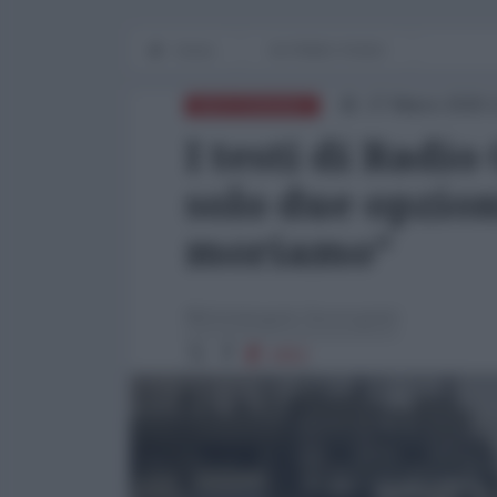
Home
IN PRIMO PIANO
27 Marzo 2026 
MEDITERRANEO
I testi di Radi
solo due opzion
moriamo”
Michelangelo Severgnini
1652