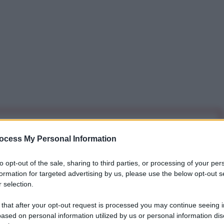
iti per sempre. Il tuo contributo fa la differenza:
ocess My Personal Information
mazione. L'ANTIDIPLOMATICO SEI ANCHE TU!
to opt-out of the sale, sharing to third parties, or processing of your per
formation for targeted advertising by us, please use the below opt-out s
a 5€
Dona 15€
Scegli importo
 selection.
 that after your opt-out request is processed you may continue seeing i
ased on personal information utilized by us or personal information dis