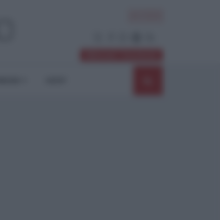
ACCEDI
Abbonati / Sostienici
NIONI
SHOP