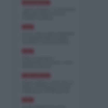
NORD-AMERICA
"Scorte al limite": il retroscena
CNN sulla difesa USA nel
conflitto iraniano
ASIA
Yemen, blocco Bab el-Mandab:
Le superpetroliere saudite
costrette a circumnavigare
l'Africa
ASIA
l'Iran era pronto a
bombardare l'Ucraina, cos'ha
fermato l'attacco
NORD-AMERICA
Guerra all'Iran, scorte USA al
limite: il Pentagono investe
miliardi per ricostituire gli
arsenali
ASIA
Canale diplomatico resta