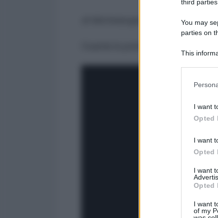
third parties
di Michelangelo Severgnini per l
You may sepa
parties on t
Guarda la puntata:
This informa
Participants
Please note
Persona
information 
deny consent
I want t
in below Go
Opted 
I want t
Opted 
I want 
Advertis
Opted 
I want t
of my P
was col