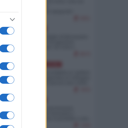
Invasione di Ceuta: cosa sta
accadendo
nell'enclave spagnola?
9251
EUROPA
Quando il figlio di Netanyahu
incitava "l'occupazione
musulmana" di Ceuta e
Melilla
8570
AMERICA LATINA
Dalla Convertibilità al "grillete
fiscal": l'Argentina si consegna
ai mercati (ancora una volta)
7876
EUROPA
Mosca: le esercitazioni
nucleari di Germania e
Francia sono il preludio a una
guerra contro la Russia
7430