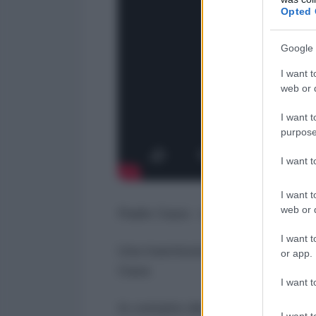
Opted 
Google 
I want t
web or d
I want t
purpose
I want 
I want t
web or d
Radio Gaza - cronache dalla Res
I want t
Una trasmissione di Michelangelo
or app.
Gaza
I want t
In contatto diretto con la popola
I want t