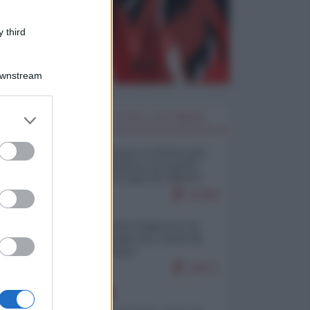
 third
Downstream
er and store
I PIÙ LETTI DELLA SETTIMANA
to grant or
ed purposes
Restare umani: la forma più
alta di ribellione al mondo
distopico di oggi (di Alberto
Bradanini)
21399
Ceuta: perché il Marocco fa
con noi quello che vuole (di
Alberto Negri)
12571
EUROPA