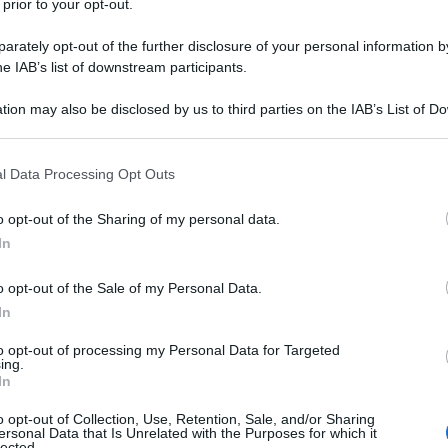
 prior to your opt-out.
'AntiDiplomatico
rately opt-out of the further disclosure of your personal information by
he IAB’s list of downstream participants.
tion may also be disclosed by us to third parties on the IAB’s List of 
 that may further disclose it to other third parties.
 that this website/app uses one or more Google services and may gath
l Data Processing Opt Outs
including but not limited to your visit or usage behaviour. You may click 
 to Google and its third-party tags to use your data for below specifi
o opt-out of the Sharing of my personal data.
ogle consent section.
In
o opt-out of the Sale of my Personal Data.
In
to opt-out of processing my Personal Data for Targeted
ing.
In
o opt-out of Collection, Use, Retention, Sale, and/or Sharing
ersonal Data that Is Unrelated with the Purposes for which it
lected.